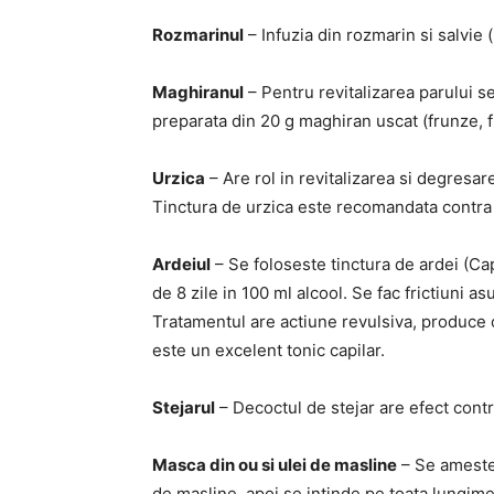
Rozmarinul
– Infuzia din rozmarin si salvie (i
Maghiranul
– Pentru revitalizarea parului se
preparata din 20 g maghiran uscat (frunze, flor
Urzica
– Are rol in revitalizarea si degresar
Tinctura de urzica este recomandata contra 
Ardeiul
– Se foloseste tinctura de ardei (C
de 8 zile in 100 ml alcool. Se fac frictiuni asu
Tratamentul are actiune revulsiva, produce o 
este un excelent tonic capilar.
Stejarul
– Decoctul de stejar are efect contr
Masca din ou si ulei de masline
– Se amestec
de masline, apoi se intinde pe toata lungime