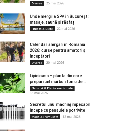
25 mai 2026
Diverse
Unde mergi la SPA în București:
masaje, saună și răsfăț
22 mai 2026
Fitness & Diete
Calendar alergări în România
2026: curse pentru amatori și
începători
20 mai 2026
Diverse
Lipicioasa – planta din care
prepari cel mai bun tonic de...
Naturist & Plante medicinale
18 mai 2026
Secretul unui machiaj impecabil
începe cu pensulele potrivite
12 mai 2026
Moda & Frumusete