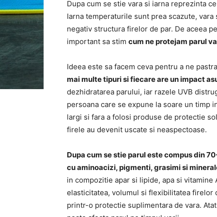
Dupa cum se stie vara si iarna reprezinta cel
Iarna temperaturile sunt prea scazute, vara s
negativ structura firelor de par. De aceea 
important sa stim
cum ne protejam parul va
Ideea este sa facem ceva pentru a ne pastra
mai multe tipuri si fiecare are un impact asu
dezhidratarea parului, iar razele UVB distrug 
persoana care se expune la soare un timp ind
largi si fara a folosi produse de protectie s
firele au devenit uscate si neaspectoase.
Dupa cum se stie parul este compus din 70
cu aminoacizi, pigmenti, grasimi si mineral
in compozitie apar si lipide, apa si vitamine
elasticitatea, volumul si flexibilitatea firel
printr-o protectie suplimentara de vara. Atat