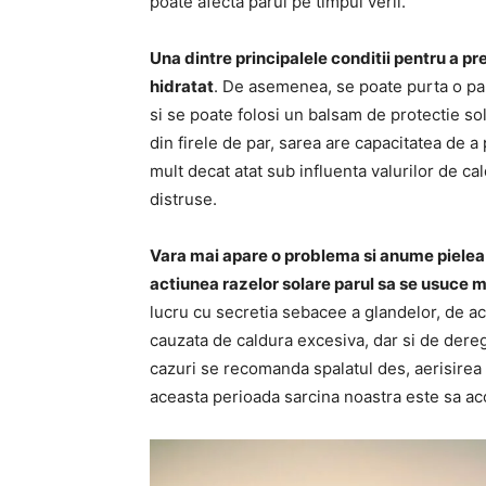
poate afecta parul pe timpul verii.
Una dintre principalele conditii pentru a p
hidratat
. De asemenea, se poate purta o pal
si se poate folosi un balsam de protectie so
din firele de par, sarea are capacitatea de a p
mult decat atat sub influenta valurilor de cal
distruse.
Vara mai apare o problema si anume pielea 
actiunea razelor solare parul sa se usuce m
lucru cu secretia sebacee a glandelor, de a
cauzata de caldura excesiva, dar si de dere
cazuri se recomanda spalatul des, aerisirea p
aceasta perioada sarcina noastra este sa a