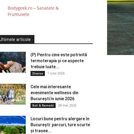
Bodygeek.ro – Sanatate &
Frumusete
Ultimele articole
(P) Pentru cine este potrivită
termoterapia și ce aspecte
trebuie luate...
1 iulie 2026
Diverse
Cele mai interesante
evenimente wellness din
București în iunie 2026
28 mai 2026
Boli & Remedii
Locuri bune pentru alergare în
București: parcuri, ture scurte
și trasee...