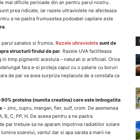
e mai dificile perioade din an pentru parul nostru.
unt prea ridicate, iar razele ultraviolete ne afecteaza
pentru a ne pastra frumusetea podoabei capilare este
ra
.
 parul sanatos si frumos.
Razele ultraviolete
sunt de
pra structurii firului de par
. Razele UVA faciliteaza
in timp pigmentii acestuia – naturali si artificiali. Orice
elungat fara a-si proteja capul cu o palarie cu boruri
olara de par va avea surpriza neplacuta de a constata ca
-80% proteina (numita creatina) care este imbogatita
e
– zinc, cupru, mangan, fier, sulf, crom. De asemenea
 A, B, C, PP, H. De aceea pentru a ne pastra
or de par trebuie sa ne aparam impotriva radiatiilor solare
 lumina soarelui, vantul dar si apa sarata a marii ne