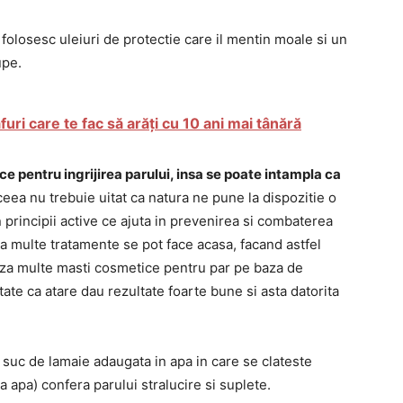
e folosesc uleiuri de protectie care il mentin moale si un
upe.
ri care te fac să arăți cu 10 ani mai tânără
 pentru ingrijirea parului, insa se poate intampla ca
ceea nu trebuie uitat ca natura ne pune la dispozitie o
 principii active ce ajuta in prevenirea si combaterea
 ca multe tratamente se pot face acasa, facand astfel
liza multe masti cosmetice pentru par pe baza de
tate ca atare dau rezultate foarte bune si asta datorita
a suc de lamaie adaugata in apa in care se clateste
ta apa) confera parului stralucire si suplete.