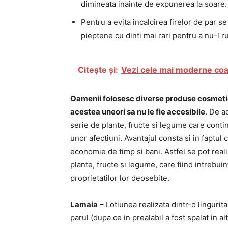
dimineata inainte de expunerea la soare.
Pentru a evita incalcirea firelor de par s
pieptene cu dinti mai rari pentru a nu-l r
Citește și:
Vezi cele mai moderne coafu
Oamenii folosesc diverse produse cosmetice
acestea uneori sa nu le fie accesibile
. De a
serie de plante, fructe si legume care contin
unor afectiuni. Avantajul consta si in faptul
economie de timp si bani. Astfel se pot rea
plante, fructe si legume, care fiind intrebuin
proprietatilor lor deosebite.
Lamaia
– Lotiunea realizata dintr-o lingurit
parul (dupa ce in prealabil a fost spalat in al