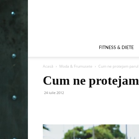
FITNESS & DIETE
Acasă
Moda & Frumusete
Cum ne protejam parul
Cum ne protejam
24 iulie 2012