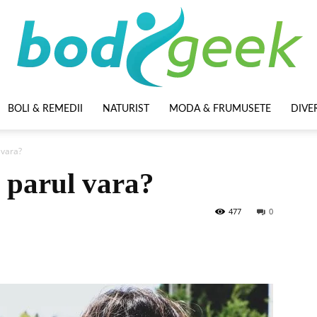
BOLI & REMEDII
NATURIST
MODA & FRUMUSETE
DIVE
BodyGeek
 vara?
 parul vara?
477
0