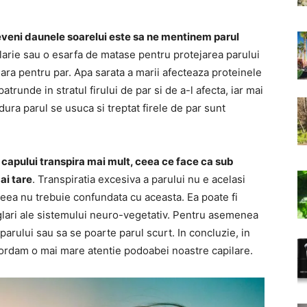
reveni daunele soarelui este sa ne mentinem parul
arie sau o esarfa de matase pentru protejarea parului
lara pentru par. Apa sarata a marii afecteaza proteinele
atrunde in stratul firului de par si de a-l afecta, iar mai
dura parul se usuca si treptat firele de par sunt
capului transpira mai mult, ceea ce face ca sub
ai tare
. Transpiratia excesiva a parului nu e acelasi
ceea nu trebuie confundata cu aceasta. Ea poate fi
glari ale sistemului neuro-vegetativ. Pentru asemenea
arului sau sa se poarte parul scurt. In concluzie, in
cordam o mai mare atentie podoabei noastre capilare.