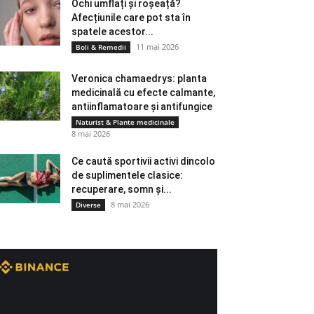
Ochi umflați și roșeață?
Afecțiunile care pot sta în
spatele acestor...
11 mai 2026
Boli & Remedii
Veronica chamaedrys: planta
medicinală cu efecte calmante,
antiinflamatoare și antifungice
Naturist & Plante medicinale
8 mai 2026
Ce caută sportivii activi dincolo
de suplimentele clasice:
recuperare, somn și...
8 mai 2026
Diverse