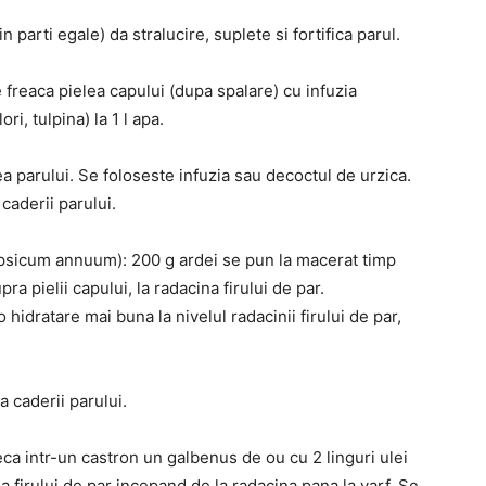
n parti egale) da stralucire, suplete si fortifica parul.
 freaca pielea capului (dupa spalare) cu infuzia
i, tulpina) la 1 l apa.
ea parului. Se foloseste infuzia sau decoctul de urzica.
caderii parului.
apsicum annuum): 200 g ardei se pun la macerat timp
pra pielii capului, la radacina firului de par.
hidratare mai buna la nivelul radacinii firului de par,
a caderii parului.
a intr-un castron un galbenus de ou cu 2 linguri ulei
a firului de par incepand de la radacina pana la varf. Se