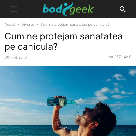
Acasă
Diverse
Cum ne protejam sanatatea pe canicula?
Cum ne protejam sanatatea
pe canicula?
177
0
30 iulie 2013