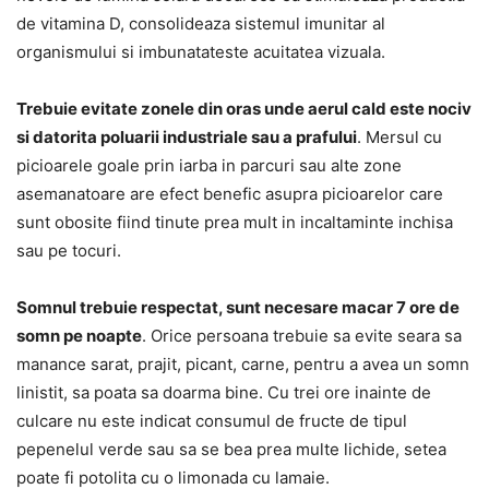
de vitamina D, consolideaza sistemul imunitar al
organismului si imbunatateste acuitatea vizuala.
Trebuie evitate zonele din oras unde aerul cald este nociv
si datorita poluarii industriale sau a prafului
. Mersul cu
picioarele goale prin iarba in parcuri sau alte zone
asemanatoare are efect benefic asupra picioarelor care
sunt obosite fiind tinute prea mult in incaltaminte inchisa
sau pe tocuri.
Somnul trebuie respectat, sunt necesare macar 7 ore de
somn pe noapte
. Orice persoana trebuie sa evite seara sa
manance sarat, prajit, picant, carne, pentru a avea un somn
linistit, sa poata sa doarma bine. Cu trei ore inainte de
culcare nu este indicat consumul de fructe de tipul
pepenelul verde sau sa se bea prea multe lichide, setea
poate fi potolita cu o limonada cu lamaie.