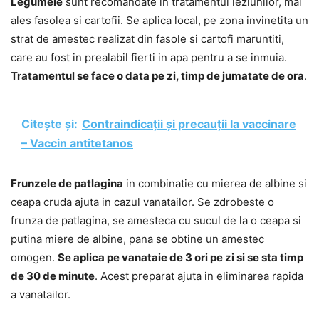
Legumele
sunt recomandate in tratamentul leziunilor, mai
ales fasolea si cartofii. Se aplica local, pe zona invinetita un
strat de amestec realizat din fasole si cartofi maruntiti,
care au fost in prealabil fierti in apa pentru a se inmuia.
Tratamentul se face o data pe zi, timp de jumatate de ora
.
Citește și:
Contraindicații și precauții la vaccinare
– Vaccin antitetanos
Frunzele de patlagina
in combinatie cu mierea de albine si
ceapa cruda ajuta in cazul vanatailor. Se zdrobeste o
frunza de patlagina, se amesteca cu sucul de la o ceapa si
putina miere de albine, pana se obtine un amestec
omogen.
Se aplica pe vanataie de 3 ori pe zi si se sta timp
de 30 de minute
. Acest preparat ajuta in eliminarea rapida
a vanatailor.