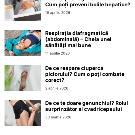
Cum poți preveni bolile hepatice?
15 aprilie 2026
Respirația diafragmatică
(abdominală) – Cheia unei
sănătăți mai bune
11 aprilie 2026
De ce reapare ciuperca
piciorului? Cum o poți combate
corect?
2 aprilie 2026
De ce te doare genunchiul? Rolul
surprinzător al cvadricepsului
30 martie 2026