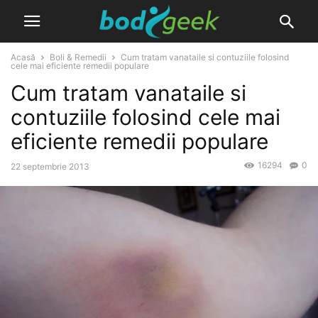
Acasă
Boli & Remedii
Cum tratam vanataile si contuziile folosind
cele mai eficiente remedii populare
Cum tratam vanataile si
contuziile folosind cele mai
eficiente remedii populare
16294
0
22 septembrie 2013