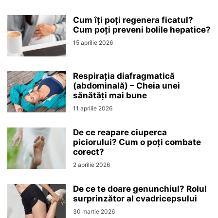
Cum îți poți regenera ficatul?
Cum poți preveni bolile hepatice?
15 aprilie 2026
Respirația diafragmatică
(abdominală) – Cheia unei
sănătăți mai bune
11 aprilie 2026
De ce reapare ciuperca
piciorului? Cum o poți combate
corect?
2 aprilie 2026
De ce te doare genunchiul? Rolul
surprinzător al cvadricepsului
30 martie 2026