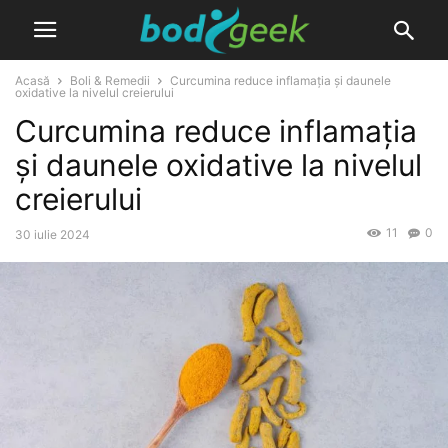
Acasă
Boli & Remedii
Curcumina reduce inflamația și daunele
oxidative la nivelul creierului
Curcumina reduce inflamația
și daunele oxidative la nivelul
creierului
11
0
30 iulie 2024