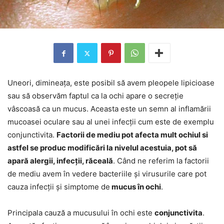
Uneori, dimineața, este posibil să avem pleopele lipicioase
sau să observăm faptul ca la ochi apare o secreție
vâscoasă ca un mucus. Aceasta este un semn al inflamării
mucoasei oculare sau al unei infecții cum este de exemplu
conjunctivita.
Factorii de mediu pot afecta mult ochiul si
astfel se produc modificări la nivelul acestuia, pot să
apară alergii, infecții, răceală
. Când ne referim la factorii
de mediu avem în vedere bacteriile și virusurile care pot
cauza infecții și simptome de
mucus în ochi
.
Principala cauză a mucusului în ochi este
conjunctivita
.