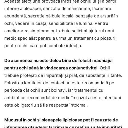
Această afecțiune provoacă înroșirea ochiului și a părții
interne a pleoapei, senzație de mâncărime, lăcrimare
abundentă, secreție gălbuie locală, senzație de arsură în
ochi, vedere în ceață, sensibilitate la lumină. Pentru
ameliorarea simptomelor trebuie solicitat ajutorul unui
medic specialist pentru a urma un tratament cu picături
pentru ochi, care pot combate infecția.
De asemenea nu este deloc bine de folosit machiajul
pentru ochi până la vindecarea conjunctivitei
. Ochii
trebuie protejați de impurități și praf, de substanțe iritante.
Folosirea lentilelor de contact nu este recomandată pe
perioada cât ochii sunt bolnavi, iar tratamentul cu
antibiotice recomandat de medic în cazul acestei afecțiuni
este obligatoriu să fie respectat întocmai.
Mucusul în ochi și pleoapele lipicioase pot fi cauzate de
înfundarea glandelor lacrimale cu praf sau alte impurități
.