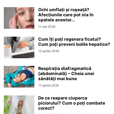
Ochi umflați și roșeață?
Afecțiunile care pot sta în
spatele acestor...
11 mai 2026
Cum îți poți regenera ficatul?
Cum poți preveni bolile hepatice?
15 aprilie 2026
Respirația diafragmatică
(abdominală) – Cheia unei
sănătăți mai bune
11 aprilie 2026
De ce reapare ciuperca
piciorului? Cum o poți combate
corect?