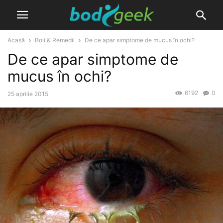
Acasă
Boli & Remedii
De ce apar simptome de mucus în ochi?
De ce apar simptome de
mucus în ochi?
6192
0
25 aprilie 2015