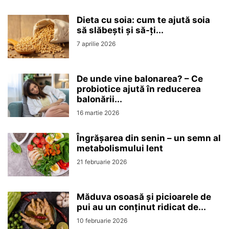
Dieta cu soia: cum te ajută soia
să slăbești și să-ți...
7 aprilie 2026
De unde vine balonarea? – Ce
probiotice ajută în reducerea
balonării...
16 martie 2026
Îngrășarea din senin – un semn al
metabolismului lent
21 februarie 2026
Măduva osoasă și picioarele de
pui au un conținut ridicat de...
10 februarie 2026