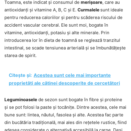
Toamna, este indicat și consumul de
merișoare
, care au
antioxidanți și vitamine A, B, C și E.
Curmalele
sunt ideale
pentru reducerea caloriilor și pentru scăderea riscului de
accident vascular cerebral. Ele sunt moi, bogate în
vitamine, antioxidanți, potasiu și alte minerale. Prin
introducerea lor în dieta de toamnă se reglează tranzitul
intestinal, se scade tensiunea arterială și se îmbunătățește
starea de spirit.
Citește și:
Acestea sunt cele mai importante
proprietăți ale cătinei descoperite de cercetători
Leguminoasele
de sezon sunt bogate în fibre și proteine
și se pot folosi la paste și tocănițe. Dintre acestea, cele mai
bune sunt: lintea, năutul, fasolea și alte. Acestea fac parte
din bucătăria tradițională, mai ales din rețetele rustice, fiind
adesea considerate o alternativă accesibilă la carne. Deși