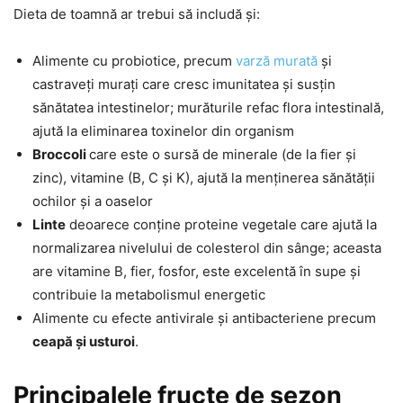
Dieta de toamnă ar trebui să includă și:
Alimente cu probiotice, precum
varză murată
și
castraveți murați care cresc imunitatea și susțin
sănătatea intestinelor; murăturile refac flora intestinală,
ajută la eliminarea toxinelor din organism
Broccoli
care este o sursă de minerale (de la fier și
zinc), vitamine (B, C și K), ajută la menținerea sănătății
ochilor și a oaselor
Linte
deoarece conține proteine vegetale care ajută la
normalizarea nivelului de colesterol din sânge; aceasta
are vitamine B, fier, fosfor, este excelentă în supe și
contribuie la metabolismul energetic
Alimente cu efecte antivirale și antibacteriene precum
ceapă și usturoi
.
Principalele fructe de sezon