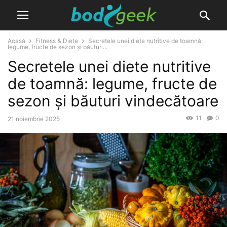
Acasă
Fitness & Diete
Secretele unei diete nutritive de toamnă:
legume, fructe de sezon și băuturi...
Secretele unei diete nutritive
de toamnă: legume, fructe de
sezon și băuturi vindecătoare
11
0
21 noiembrie 2025