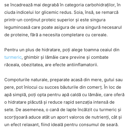
se încadrează mai degrabă în categoria carbohidraților, în
ciuda indicelui lor glicemic redus. Soia, însă, se remarcă
printr-un conținut proteic superior și este singura
leguminoasă care poate asigura de una singură necesarul
de proteine, fără a necesita completare cu cereale.
Pentru un plus de hidratare, poți alege toamna ceaiul din
turmeric
, ghimbir și lămâie care previne și combate
răceala, obezitatea, are efecte antiinflamatorii.
Compoturile naturale, preparate acasă din mere, gutui sau
pere, pot înlocui cu succes băuturile din comerț. În loc de
apă simplă, poți opta pentru apă caldă cu lămâie, care oferă
o hidratare plăcută și reduce rapid senzația intensă de
sete. De asemenea, o cană de lapte încălzit cu turmeric și
scorțișoară aduce atât un aport valoros de nutrienți, cât și
un efect relaxant, fiind ideală pentru consumul de seară.