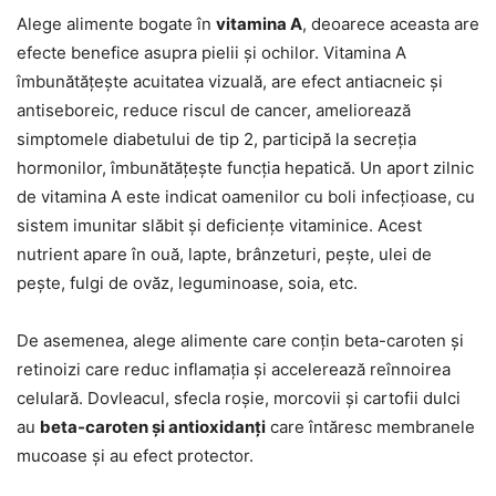
Alege alimente bogate în
vitamina A
, deoarece aceasta are
efecte benefice asupra pielii și ochilor. Vitamina A
îmbunătățește acuitatea vizuală, are efect antiacneic și
antiseboreic, reduce riscul de cancer, ameliorează
simptomele diabetului de tip 2, participă la secreția
hormonilor, îmbunătățește funcția hepatică. Un aport zilnic
de vitamina A este indicat oamenilor cu boli infecțioase, cu
sistem imunitar slăbit și deficiențe vitaminice. Acest
nutrient apare în ouă, lapte, brânzeturi, pește, ulei de
pește, fulgi de ovăz, leguminoase, soia, etc.
De asemenea, alege alimente care conțin beta-caroten și
retinoizi care reduc inflamația și accelerează reînnoirea
celulară. Dovleacul, sfecla roșie, morcovii și cartofii dulci
au
beta-caroten și antioxidanți
care întăresc membranele
mucoase și au efect protector.