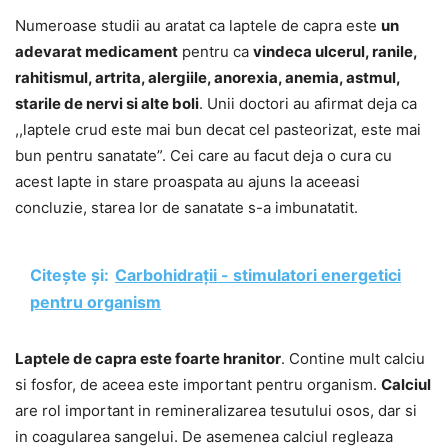
Numeroase studii au aratat ca laptele de capra este
un
adevarat medicament
pentru ca
vindeca ulcerul, ranile,
rahitismul, artrita, alergiile, anorexia, anemia, astmul,
starile de nervi si alte boli
. Unii doctori au afirmat deja ca
,,laptele crud este mai bun decat cel pasteorizat, este mai
bun pentru sanatate”. Cei care au facut deja o cura cu
acest lapte in stare proaspata au ajuns la aceeasi
concluzie, starea lor de sanatate s-a imbunatatit.
Citește și:
Carbohidrații - stimulatori energetici
pentru organism
Laptele de capra este foarte hranitor
. Contine mult calciu
si fosfor, de aceea este important pentru organism.
Calciul
are rol important in remineralizarea tesutului osos, dar si
in coagularea sangelui. De asemenea calciul regleaza