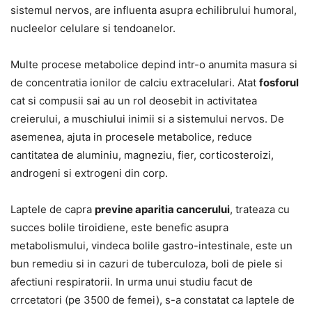
sistemul nervos, are influenta asupra echilibrului humoral,
nucleelor celulare si tendoanelor.
Multe procese metabolice depind intr-o anumita masura si
de concentratia ionilor de calciu extracelulari. Atat
fosforul
cat si compusii sai au un rol deosebit in activitatea
creierului, a muschiului inimii si a sistemului nervos. De
asemenea, ajuta in procesele metabolice, reduce
cantitatea de aluminiu, magneziu, fier, corticosteroizi,
androgeni si extrogeni din corp.
Laptele de capra
previne aparitia cancerului
, trateaza cu
succes bolile tiroidiene, este benefic asupra
metabolismului, vindeca bolile gastro-intestinale, este un
bun remediu si in cazuri de tuberculoza, boli de piele si
afectiuni respiratorii. In urma unui studiu facut de
crrcetatori (pe 3500 de femei), s-a constatat ca laptele de