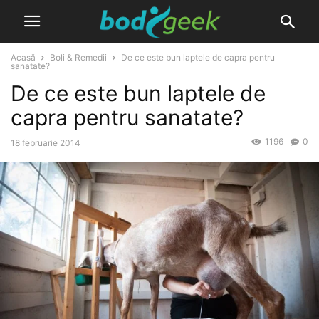
Acasă
Boli & Remedii
De ce este bun laptele de capra pentru
sanatate?
De ce este bun laptele de
capra pentru sanatate?
1196
0
18 februarie 2014