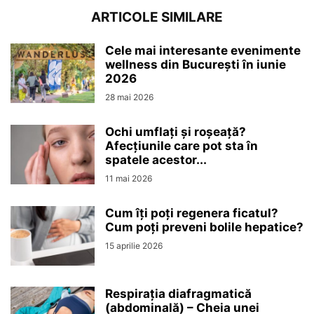
ARTICOLE SIMILARE
Cele mai interesante evenimente
wellness din București în iunie
2026
28 mai 2026
Ochi umflați și roșeață?
Afecțiunile care pot sta în
spatele acestor...
11 mai 2026
Cum îți poți regenera ficatul?
Cum poți preveni bolile hepatice?
15 aprilie 2026
Respirația diafragmatică
(abdominală) – Cheia unei