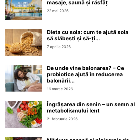
masaje, saună și răsfăț
22 mai 2026
Dieta cu soia: cum te ajută soia
să slăbești și să-ți...
7 aprilie 2026
De unde vine balonarea? – Ce
probiotice ajută în reducerea
balonării...
16 martie 2026
Îngrășarea din senin – un semn al
metabolismului lent
21 februarie 2026