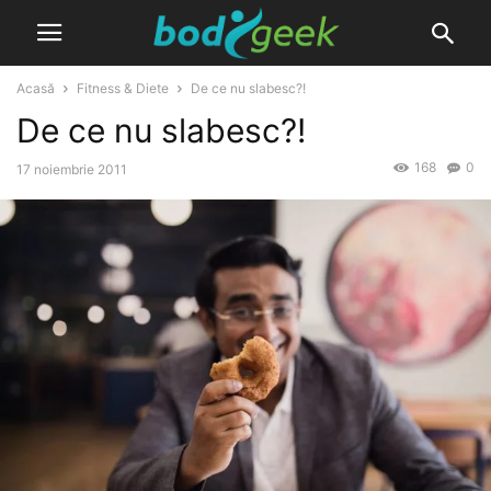
Acasă
Fitness & Diete
De ce nu slabesc?!
De ce nu slabesc?!
168
0
17 noiembrie 2011