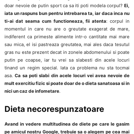
doar nevoie de putin sport ca sa iti poti modela corpul?
Ei,
iata un raspuns bun pentru intrebarea ta, iar daca inca nu
ti-ai dat seama cum functioneaza, fii atenta
: corpul in
momentul in care nu are o greutate exagerat de mare,
indiferent ca primeste alimente intr-o cantitate mai mare
sau mica, el isi pastreaza greutatea, mai ales daca tesutul
gras nu este prezent decat in zonele abdomenului si poate
putin pe coapse, iar tu vrei sa slabesti din acele locuri
tinand un regim special. Iata ca problema nu sta tocmai
asa.
Ca sa poti slabi din acele locuri vei avea nevoie de
mult exercitiu fizic si poate doar de o dieta sanatoasa si in
nici un caz de infometare
.
Dieta necorespunzatoare
Avand in vedere multitudinea de diete pe care le gasim
pe amicul nostru Google, trebuie sa o alegem pe cea mai