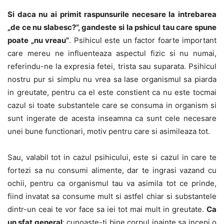
Si daca nu ai primit raspunsurile necesare la intrebarea
„de ce nu slabesc?”, gandeste si la pshicul tau care spune
poate „nu vreau”
. Psihicul este un factor foarte important
care mereu ne influenteaza aspectul fizic si nu numai,
referindu-ne la expresia fetei, trista sau suparata. Psihicul
nostru pur si simplu nu vrea sa lase organismul sa piarda
in greutate, pentru ca el este constient ca nu este tocmai
cazul si toate substantele care se consuma in organism si
sunt ingerate de acesta inseamna ca sunt cele necesare
unei bune functionari, motiv pentru care si asimileaza tot.
Sau, valabil tot in cazul psihicului, este si cazul in care te
fortezi sa nu consumi alimente, dar te ingrasi vazand cu
ochii, pentru ca organismul tau va asimila tot ce prinde,
fiind invatat sa consume mult si astfel chiar si substantele
dintr-un ceai te vor face sa iei tot mai mult in greutate.
Ca
un sfat general
: cunoaste-ti bine corpul inainte sa incepi o