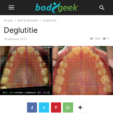
Acasă
Boli & Remedii
Deglutitie
Deglutitie
364
0
16 ianuarie 2012