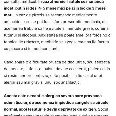
consultat medicul.
In cazul herniei hiatale se mananca
incet, putin si des, 4-5 mese mici pe zi in loc de 3 mese
mari
. In caz de pirozis se recomanda medicamente
antiacide, care se pot lua si fara prescriptie medicala, de
asemenea trebuie sa fie evitate alimentele grase, cofeina,
tutunul si alcoolul. Anxietatea se poate ameliora folosind o
tehnica de relaxare, meditatie sau yoga, care sa fie facuta
cu placere si in mod constant.
Cand apare o dificultate brusca de deglutitie, sau senzatia
de inecare, sufocare, pulsul devine accelerat, pielea calda
si rosie, uneori confuzie, este posibil sa fie cazul unei
alergii sau mai grav al unui soc anafilactic.
Acesta este o reactie alergica severa care provoaca
edem tisular, de asemenea impiedica sangele sa circule
normal, apoi tesuturile devin deprivate de oxigen
. Socul
anafilactic necesita rapid chemarea medicului de urgenta,