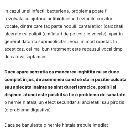
In cazul unei infectii bacteriene, problema poate fi
rezolvata cu ajutorul antibioticelor. Leziunile corzilor
vocale, dintre care fac parte nodulii cantaretilor (calozitati
ulcerate) si polipii (umflaturi de pe corzile vocale), apar in
general datorita suprasolicitarii vocii in mod repetat. In
acest caz, cel mai bun tratament este repausul vocal timp
de cateva saptamani.
Daca apare senzatia ca mancarea inghitita nu se duce
complet in jos, de asemenea cand se sta in pozitie culcata
sau aplecata inainte se simt dureri toracice, posibil si
dispnee, atunci este posibil sa fie o problema de sanatate
:
o hernie hiatala, un efect secundar al anxietatii sau pirozis
(o problema digestiva).
Daca se banuieste o hernie hiatala trebuie imediat