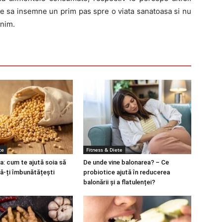
ie sa insemne un prim pas spre o viata sanatoasa si nu
enim.
te
Fitness & Diete
a: cum te ajută soia să
De unde vine balonarea? – Ce
să-ți îmbunătățești
probiotice ajută în reducerea
balonării și a flatulenței?