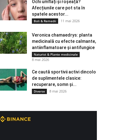
Ochi umflați și roșeață?
Afecțiunile care pot sta în
spatele acestor...
11 mai 2026
Boli & Remedii
Veronica chamaedrys: planta
medicinală cu efecte calmante,
antiinflamatoare și antifungice
Naturist & Plante medicinale
8 mai 2026
Ce caută sportivii activi dincolo
de suplimentele clasice:
recuperare, somn și...
8 mai 2026
Diverse