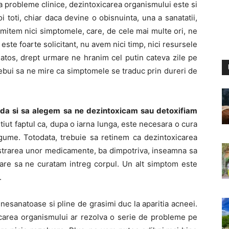
sta probleme clinice, dezintoxicarea organismului este si
 toti, chiar daca devine o obisnuinta, una a sanatatii,
omitem nici simptomele, care, de cele mai multe ori, ne
ste foarte solicitant, nu avem nici timp, nici resursele
tos, drept urmare ne hranim cel putin cateva zile pe
rebui sa ne mire ca simptomele se traduc prin dureri de
rda si sa alegem sa ne dezintoxicam sau detoxifiam
stiut faptul ca, dupa o iarna lunga, este necesara o cura
egume. Totodata, trebuie sa retinem ca dezintoxicarea
strarea unor medicamente, ba dimpotriva, inseamna sa
are sa ne curatam intreg corpul. Un alt simptom este
.
 nesanatoase si pline de grasimi duc la aparitia acneei.
carea organismului ar rezolva o serie de probleme pe