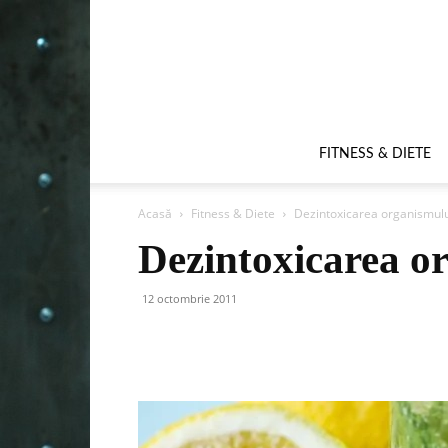
FITNESS & DIETE
Acasă
Fitness & Diete
Dezintoxicarea organismul
Dezintoxicarea o
12 octombrie 2011