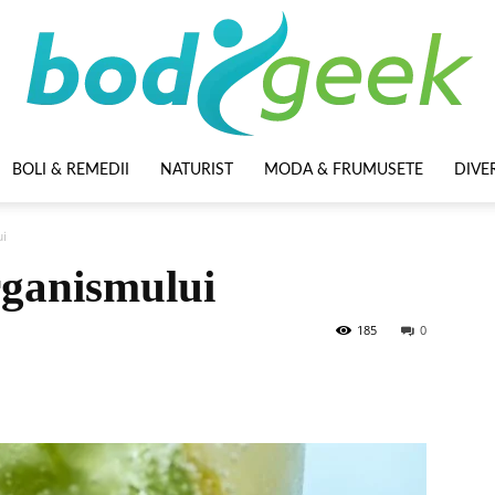
BOLI & REMEDII
NATURIST
MODA & FRUMUSETE
DIVE
BodyGeek
ui
rganismului
185
0