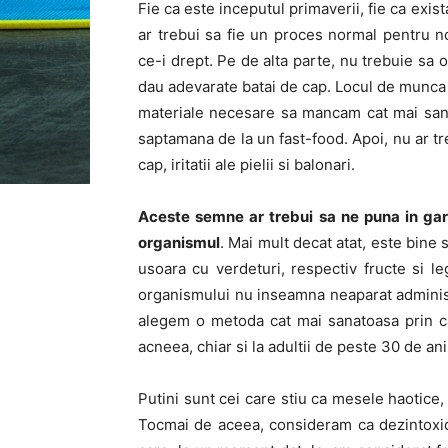
Fie ca este inceputul primaverii, fie ca exi
ar trebui sa fie un proces normal pentru noi
ce-i drept. Pe de alta parte, nu trebuie sa 
dau adevarate batai de cap. Locul de munca e
materiale necesare sa mancam cat mai sana
saptamana de la un fast-food. Apoi, nu ar t
cap, iritatii ale pielii si balonari.
Aceste semne ar trebui sa ne puna in ga
organismul
. Mai mult decat atat, este bine 
usoara cu verdeturi, respectiv fructe si l
organismului nu inseamna neaparat admini
alegem o metoda cat mai sanatoasa prin c
acneea, chiar si la adultii de peste 30 de ani
Putini sunt cei care stiu ca mesele haotice,
Tocmai de aceea, consideram ca dezintoxi