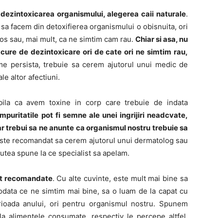
dezintoxicarea organismului, alegerea caii naturale
.
 sa facem din detoxifierea organismului o obisnuita, ori
os sau, mai mult, ca ne simtim cam rau.
Chiar si asa, nu
 cure de dezintoxicare ori de cate ori ne simtim rau,
e persista, trebuie sa cerem ajutorul unui medic de
le altor afectiuni.
ila ca avem toxine in corp care trebuie de indata
Impuritatile pot fi semne ale unei ingrijiri neadcvate,
 ar trebui sa ne anunte ca organismul nostru trebuie sa
 este recomandat sa cerem ajutorul unui dermatolog sau
putea spune la ce specialist sa apelam.
unt recomandate
. Cu alte cuvinte, este mult mai bine sa
odata ce ne simtim mai bine, sa o luam de la capat cu
erioada anului, ori pentru organismul nostru. Spunem
la alimentele consumate, respectiv le percepe altfel.