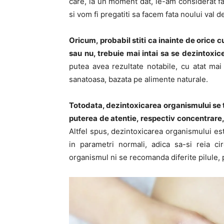
care, la un moment dat, le-am considerat fa
si vom fi pregatiti sa facem fata noului val 
Oricum, probabil stiti ca inainte de orice c
sau nu, trebuie mai intai sa se dezintoxi
putea avea rezultate notabile, cu atat mai
sanatoasa, bazata pe alimente naturale.
Totodata, dezintoxicarea organismului se tr
puterea de atentie, respectiv concentrare, 
Altfel spus, dezintoxicarea organismului es
in parametri normali, adica sa-si reia c
organismul ni se recomanda diferite pilule, p