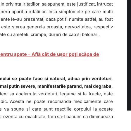
 In privinta iritatiilor, sa spunem, este justificat, intrucat
ra aparitia iritatiilor. Insa simptomele pe care multi
nte le-au prezentat, daca pot fi numite astfel, au fost
e este starea generala proasta, nervozitatea, respectiv
ate cu ameteli, crampe, dureri de cap si balonari.
entru spate – Află cât de ușor poți scăpa de
ului se poate face si natural, adica prin verdeturi,
nt mai putin severe, manifestarile parand, mai degraba,
tem sa apelam la verdeturi, legume si la fructe, este
medic. Acesta ne poate recomanda medicamente care
ne va spune si care sunt reactiile corpului la aceste
prezenta cu exactitate, fara sa-l banuim ca diminueaza