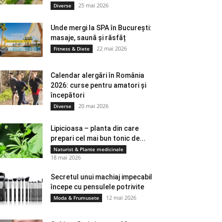
25 mai 2026
Diverse
Unde mergi la SPA în București:
masaje, saună și răsfăț
22 mai 2026
Fitness & Diete
Calendar alergări în România
2026: curse pentru amatori și
începători
20 mai 2026
Diverse
Lipicioasa – planta din care
prepari cel mai bun tonic de...
Naturist & Plante medicinale
18 mai 2026
Secretul unui machiaj impecabil
începe cu pensulele potrivite
12 mai 2026
Moda & Frumusete