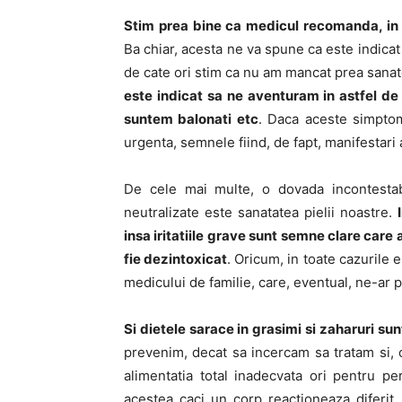
Stim prea bine ca medicul recomanda, in 
Ba chiar, acesta ne va spune ca este indicat
de cate ori stim ca nu am mancat prea sanat
este indicat sa ne aventuram in astfel de
suntem balonati etc
. Daca aceste simptom
urgenta, semnele fiind, de fapt, manifestari a
De cele mai multe, o dovada incontestab
neutralizate este sanatatea pielii noastre.
insa iritatiile grave sunt semne clare care
fie dezintoxicat
. Oricum, in toate cazurile
medicului de familie, care, eventual, ne-ar 
Si dietele sarace in grasimi si zaharuri s
prevenim, decat sa incercam sa tratam si, 
alimentatia total inadecvata ori pentru p
acestea caci un corp reactioneaza diferit 