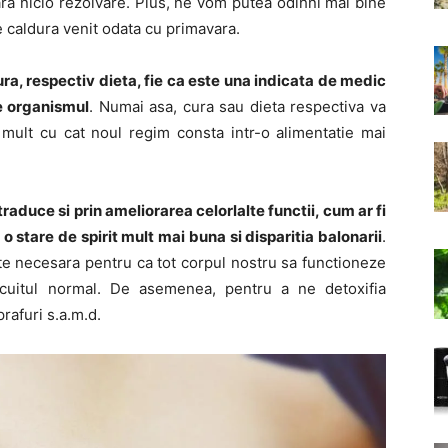
ra nicio rezolvare. Plus, ne vom putea odihni mai bine
de caldura venit odata cu primavara.
ura, respectiv dieta, fie ca este una indicata de medic
ce organismul
. Numai asa, cura sau dieta respectiva va
 mult cu cat noul regim consta intr-o alimentatie mai
aduce si prin ameliorarea celorlalte functii, cum ar fi
o stare de spirit mult mai buna si disparitia balonarii
.
te necesara pentru ca tot corpul nostru sa functioneze
ircuitul normal. De asemenea, pentru a ne detoxifia
rafuri s.a.m.d.