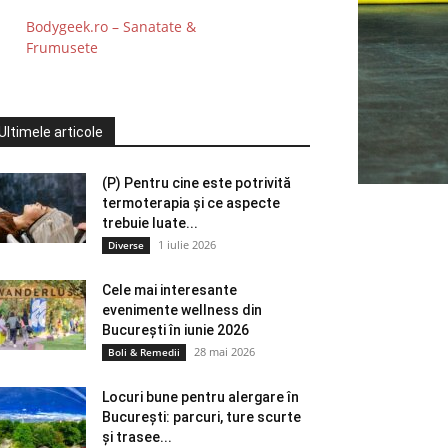
Bodygeek.ro – Sanatate &
Frumusete
Ultimele articole
(P) Pentru cine este potrivită
termoterapia și ce aspecte
trebuie luate...
1 iulie 2026
Diverse
Cele mai interesante
evenimente wellness din
București în iunie 2026
28 mai 2026
Boli & Remedii
Locuri bune pentru alergare în
București: parcuri, ture scurte
și trasee...