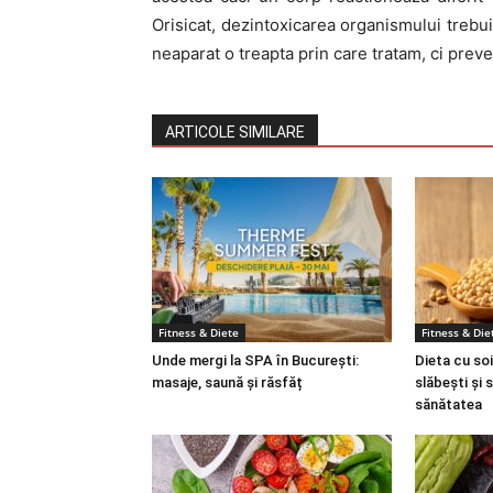
Orisicat, dezintoxicarea organismului trebu
neaparat o treapta prin care tratam, ci prev
ARTICOLE SIMILARE
Fitness & Diete
Fitness & Die
Unde mergi la SPA în București:
Dieta cu soi
masaje, saună și răsfăț
slăbești și 
sănătatea