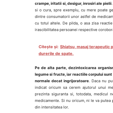
crampe, iritatii si, desigur, inrosiri ale pielii
.
si o cura, spre exemplu, cu mere poate gene
dintre consumatorii unor astfel de medicame
cu totul altele. De pilda, o asa zisa reacti
irascibilitatea persoanei respective corobor
Citește și:
Shiatsu, masaj terapeutic p
durerile de spate.
Pe de alta parte, dezintoxicarea organism
legume si fructe, iar reactiile corpului su
normale decat ingrijoratoare
. Daca nu pu
indicat oricum sa cerem ajutorul unui 
prezinta siguranta si, totodata, medicul 
medicamente. Si nu oricum, ni le va putea 
din intensitatea lor.