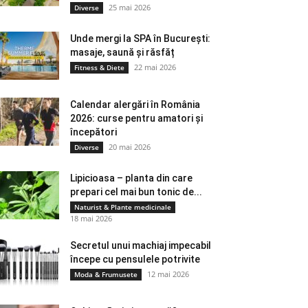
25 mai 2026
Diverse
Unde mergi la SPA în București:
masaje, saună și răsfăț
22 mai 2026
Fitness & Diete
Calendar alergări în România
2026: curse pentru amatori și
începători
20 mai 2026
Diverse
Lipicioasa – planta din care
prepari cel mai bun tonic de...
Naturist & Plante medicinale
18 mai 2026
Secretul unui machiaj impecabil
începe cu pensulele potrivite
12 mai 2026
Moda & Frumusete