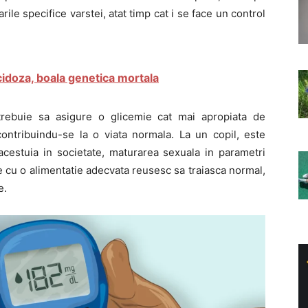
rile specifice varstei, atat timp cat i se face un control
cidoza, boala genetica mortala
trebuie sa asigure o glicemie cat mai apropiata de
contribuindu-se la o viata normala. La un copil, este
acestuia in societate, maturarea sexuala in parametri
are cu o alimentatie adecvata reusesc sa traiasca normal,
e.