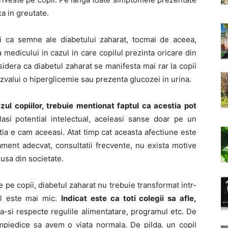
a in greutate.
 ca semne ale diabetului zaharat, tocmai de aceea,
edicului in cazul in care copilul prezinta oricare din
dera ca diabetul zaharat se manifesta mai rar la copii
zvalui o hiperglicemie sau prezenta glucozei in urina.
zul copiilor, trebuie mentionat faptul ca acestia pot
lasi potential intelectual, aceleasi sanse doar pe un
tuatia e cam aceeasi. Atat timp cat aceasta afectiune este
tament adecvat, consultatii frecvente, nu exista motive
usa din societate.
e pe copii, diabetul zaharat nu trebuie transformat intr-
ul este mai mic.
Indicat este ca toti colegii sa afle,
 sa-si respecte regulile alimentatare, programul etc. De
impiedice sa avem o viata normala. De pilda, un copil