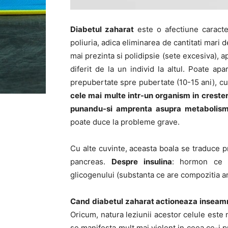
Diabetul zaharat
este o afectiune caracte
poliuria, adica eliminarea de cantitati mari 
mai prezinta si polidipsie (sete excesiva), 
diferit de la un individ la altul. Poate ap
prepubertate spre pubertate (10-15 ani), cu
cele mai multe intr-un organism in crestere
punandu-si amprenta asupra metabolismu
poate duce la probleme grave.
Cu alte cuvinte, aceasta boala se traduce p
pancreas.
Despre insulina
: hormon ce f
glicogenului (substanta ce are compozitia am
Cand diabetul zaharat actioneaza inseamna
Oricum, natura leziunii acestor celule este 
se manifesta mult mai violent in ceea ce-i 