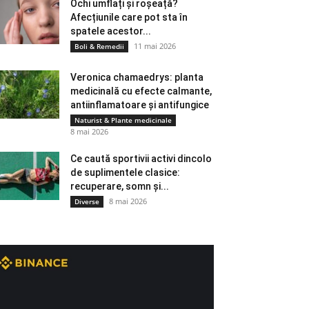
Ochi umflați și roșeață?
Afecțiunile care pot sta în
spatele acestor...
11 mai 2026
Boli & Remedii
Veronica chamaedrys: planta
medicinală cu efecte calmante,
antiinflamatoare și antifungice
Naturist & Plante medicinale
8 mai 2026
Ce caută sportivii activi dincolo
de suplimentele clasice:
recuperare, somn și...
8 mai 2026
Diverse