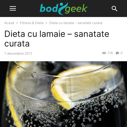
Acasă
Fitness & Diete
Dieta cu lamaie – sanatate curata
Dieta cu lamaie – sanatate
curata
116
0
7 decembrie 2011