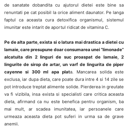
de sanatate dobandita cu ajutorul dietei este bine sa
renuntati pe cat posibil la orice aliment daunator. Pe langa
faptul ca aceasta cura detoxifica organismul, sistemul
imunitar este intarit de aportul ridicat de vitamina C.
Pe de alta parte, exista si o latura mai drastica a dietei cu
lamaie, care presupune doar consumarea unei “limonade”
alcatuita din 2 linguri de suc proaspat de lamaie, 2
lingurite de sirop de artar, un varf de lingurita de piper
cayenne si 300 ml apa plat
a. Mancarea solida este
exclusa, iar dupa dieta, care poate dura intre 4 si 14 zile se
pot introduce treptat alimente solide. Pierderea in greutate
va fi vizibila, insa exista si specialisti care critica aceasta
dieta, afirmand ca nu este benefica pentru organism, ba
mai mult, ar scadea imunitatea, iar persoanele care
urmeaza aceasta dieta pot suferi in urma sa de grave
anemii.