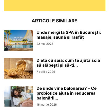
ARTICOLE SIMILARE
Unde mergi la SPA în București:
masaje, saună și răsfăț
22 mai 2026
Dieta cu soia: cum te ajută soia
să slăbești și să-ți...
7 aprilie 2026
De unde vine balonarea? – Ce
probiotice ajută în reducerea
balonării...
16 martie 2026