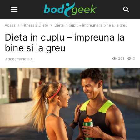
Acasă
Fitness & Diete
Dieta in cuplu – impreuna la bine si la greu
Dieta in cuplu – impreuna la
bine si la greu
261
0
9 decembrie 2011