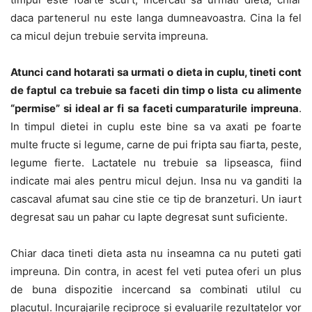
daca partenerul nu este langa dumneavoastra. Cina la fel
ca micul dejun trebuie servita impreuna.
Atunci cand hotarati sa urmati o dieta in cuplu, tineti cont
de faptul ca trebuie sa faceti din timp o lista cu alimente
“permise” si ideal ar fi sa faceti cumparaturile impreuna
.
In timpul dietei in cuplu este bine sa va axati pe foarte
multe fructe si legume, carne de pui fripta sau fiarta, peste,
legume fierte. Lactatele nu trebuie sa lipseasca, fiind
indicate mai ales pentru micul dejun. Insa nu va ganditi la
cascaval afumat sau cine stie ce tip de branzeturi. Un iaurt
degresat sau un pahar cu lapte degresat sunt suficiente.
Chiar daca tineti dieta asta nu inseamna ca nu puteti gati
impreuna. Din contra, in acest fel veti putea oferi un plus
de buna dispozitie incercand sa combinati utilul cu
placutul. Incurajarile reciproce si evaluarile rezultatelor vor