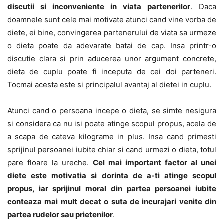
discutii si inconveniente in viata partenerilor
. Daca
doamnele sunt cele mai motivate atunci cand vine vorba de
diete, ei bine, convingerea partenerului de viata sa urmeze
o dieta poate da adevarate batai de cap. Insa printr-o
discutie clara si prin aducerea unor argument concrete,
dieta de cuplu poate fi inceputa de cei doi parteneri.
Tocmai acesta este si principalul avantaj al dietei in cuplu.
Atunci cand o persoana incepe o dieta, se simte nesigura
si considera ca nu isi poate atinge scopul propus, acela de
a scapa de cateva kilograme in plus. Insa cand primesti
sprijinul persoanei iubite chiar si cand urmezi o dieta, totul
pare floare la ureche.
Cel mai important factor al unei
diete este motivatia si dorinta de a-ti atinge scopul
propus, iar sprijinul moral din partea persoanei iubite
conteaza mai mult decat o suta de incurajari venite din
partea rudelor sau prietenilor
.