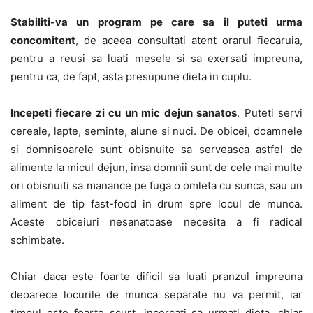
Stabiliti-va un program pe care sa il puteti urma
concomitent
, de aceea consultati atent orarul fiecaruia,
pentru a reusi sa luati mesele si sa exersati impreuna,
pentru ca, de fapt, asta presupune dieta in cuplu.
Incepeti fiecare zi cu un mic dejun sanatos
. Puteti servi
cereale, lapte, seminte, alune si nuci. De obicei, doamnele
si domnisoarele sunt obisnuite sa serveasca astfel de
alimente la micul dejun, insa domnii sunt de cele mai multe
ori obisnuiti sa manance pe fuga o omleta cu sunca, sau un
aliment de tip fast-food in drum spre locul de munca.
Aceste obiceiuri nesanatoase necesita a fi radical
schimbate.
Chiar daca este foarte dificil sa luati pranzul impreuna
deoarece locurile de munca separate nu va permit, iar
timpul este foarte scurt, incercati sa urmati dieta, chiar