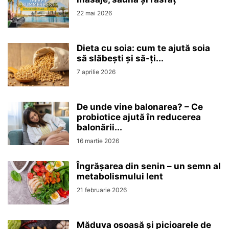
22 mai 2026
Dieta cu soia: cum te ajută soia
să slăbești și să-ți...
7 aprilie 2026
De unde vine balonarea? – Ce
probiotice ajută în reducerea
balonării...
16 martie 2026
Îngrășarea din senin – un semn al
metabolismului lent
21 februarie 2026
Măduva osoasă și picioarele de