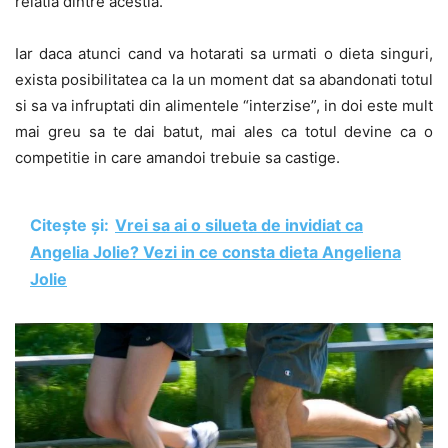
relatia dintre acestia.
Iar daca atunci cand va hotarati sa urmati o dieta singuri,
exista posibilitatea ca la un moment dat sa abandonati totul
si sa va infruptati din alimentele “interzise”, in doi este mult
mai greu sa te dai batut, mai ales ca totul devine ca o
competitie in care amandoi trebuie sa castige.
Citește și:
Vrei sa ai o silueta de invidiat ca
Angelia Jolie? Vezi in ce consta dieta Angeliena
Jolie