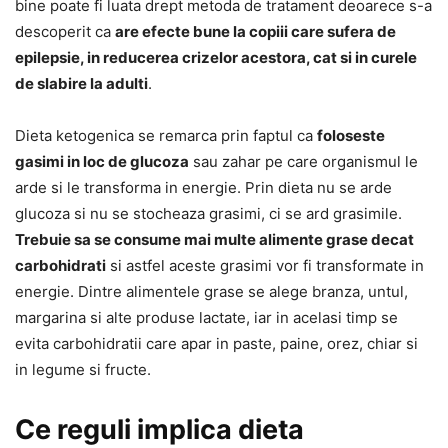
bine poate fi luata drept metoda de tratament deoarece s-a
descoperit ca
are efecte bune la copiii care sufera de
epilepsie, in reducerea crizelor acestora, cat si in curele
de slabire la adulti
.
Dieta ketogenica se remarca prin faptul ca
foloseste
gasimi in loc de glucoza
sau zahar pe care organismul le
arde si le transforma in energie. Prin dieta nu se arde
glucoza si nu se stocheaza grasimi, ci se ard grasimile.
Trebuie sa se consume mai multe alimente grase decat
carbohidrati
si astfel aceste grasimi vor fi transformate in
energie. Dintre alimentele grase se alege branza, untul,
margarina si alte produse lactate, iar in acelasi timp se
evita carbohidratii care apar in paste, paine, orez, chiar si
in legume si fructe.
Ce reguli implica dieta