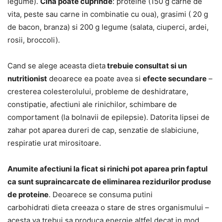
legume).
Cina poate cuprinde
: proteine (150 g carne de
vita, peste sau carne in combinatie cu oua), grasimi ( 20 g
de bacon, branza) si 200 g legume (salata, ciuperci, ardei,
rosii, broccoli).
Cand se alege aceasta dieta
trebuie consultat si un
nutritionist
deoarece ea poate avea si
efecte secundare
–
cresterea colesterolului, probleme de deshidratare,
constipatie, afectiuni ale rinichilor, schimbare de
comportament (la bolnavii de epilepsie). Datorita lipsei de
zahar pot aparea dureri de cap, senzatie de slabiciune,
respiratie urat mirositoare.
Anumite afectiuni la ficat si rinichi pot aparea prin faptul
ca sunt supraincarcate de eliminarea rezidurilor produse
de proteine
. Deoarece se consuma putini
carbohidrati dieta creeaza o stare de stres organismului –
acesta va trebui sa produca energie altfel decat in mod