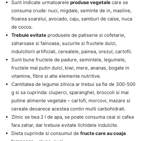
Sunt indicate urmatoarele
produse vegetale
care se
consuma crude: nuci, migdale, seminte de in, masline,
floarea soarelui, avocado, caju, samburi de caise, nuca
de cocos.
Trebuie evitate
produsele de patiserie si cofetarie,
zaharoase si fainoase, sucurile si fructele dulci,
indulcitorii artificiali, cerealele, painea, orezul, cartofii.
Sunt bune fructele de padure, semintele, legumele,
fructele mai putin dulci, kiwi, mere, ananas, bogate in
vitamine, fibre si alte elemente nutritive.
Cantitatea de legume zilnica ar trebui sa fie de 300-500
g si sa cuprinda: ciuperci, sparanghel, broccoli si mai
putine alimente vegetale – cartofi, morcovi, mazare si
cereale deoarece acestea contin multi carbohidrati.
Zilnic se bea 2 l de apa, se poate consuma ceai si cafea
fara zahar, dar trebuie evitate lichidele indulcite.
Dieta cuprinde si consumul de
fructe care au coaja