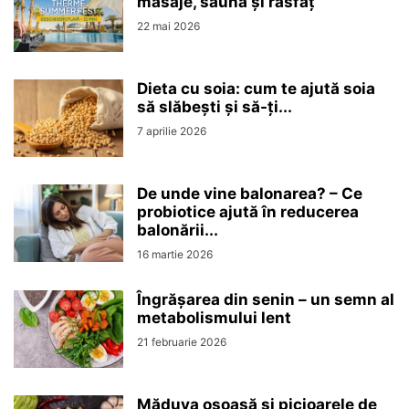
masaje, saună și răsfăț
22 mai 2026
Dieta cu soia: cum te ajută soia
să slăbești și să-ți...
7 aprilie 2026
De unde vine balonarea? – Ce
probiotice ajută în reducerea
balonării...
16 martie 2026
Îngrășarea din senin – un semn al
metabolismului lent
21 februarie 2026
Măduva osoasă și picioarele de