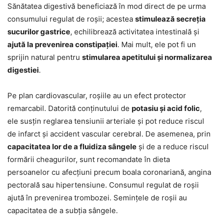
Sănătatea digestivă beneficiază în mod direct de pe urma
consumului regulat de roșii; acestea
stimulează secreția
sucurilor gastrice
, echilibrează activitatea intestinală și
ajută la prevenirea constipației
. Mai mult, ele pot fi un
sprijin natural pentru
stimularea apetitului și normalizarea
digestiei
.
Pe plan cardiovascular, roșiile au un efect protector
remarcabil. Datorită conținutului de
potasiu și acid folic
,
ele susțin reglarea tensiunii arteriale și pot reduce riscul
de infarct și accident vascular cerebral. De asemenea, prin
capacitatea lor de a fluidiza sângele
și de a reduce riscul
formării cheagurilor, sunt recomandate în dieta
persoanelor cu afecțiuni precum boala coronariană, angina
pectorală sau hipertensiune. Consumul regulat de roșii
ajută în prevenirea trombozei. Semințele de roșii au
capacitatea de a subția sângele.