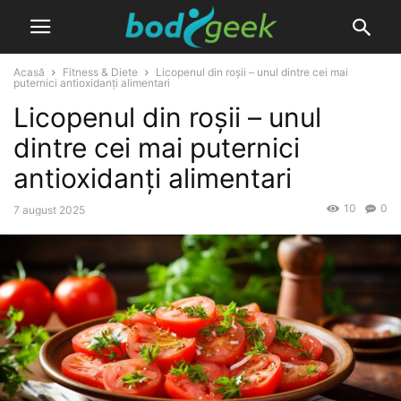
Acasă
Fitness & Diete
Licopenul din roșii – unul dintre cei mai
puternici antioxidanți alimentari
Licopenul din roșii – unul
dintre cei mai puternici
antioxidanți alimentari
10
0
7 august 2025