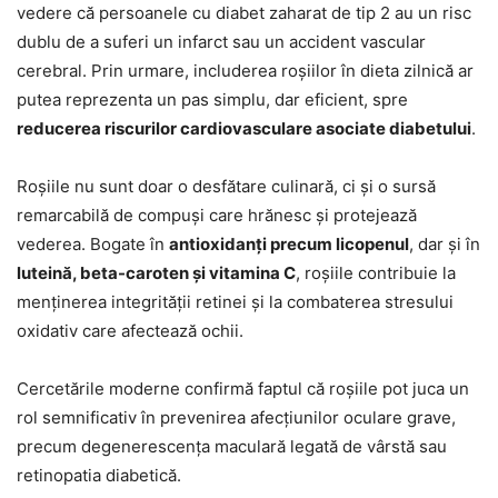
vedere că persoanele cu diabet zaharat de tip 2 au un risc
dublu de a suferi un infarct sau un accident vascular
cerebral. Prin urmare, includerea roșiilor în dieta zilnică ar
putea reprezenta un pas simplu, dar eficient, spre
reducerea riscurilor cardiovasculare asociate diabetului
.
Roșiile nu sunt doar o desfătare culinară, ci și o sursă
remarcabilă de compuși care hrănesc și protejează
vederea. Bogate în
antioxidanți precum licopenul
, dar și în
luteină, beta-caroten și vitamina C
, roșiile contribuie la
menținerea integrității retinei și la combaterea stresului
oxidativ care afectează ochii.
Cercetările moderne confirmă faptul că roșiile pot juca un
rol semnificativ în prevenirea afecțiunilor oculare grave,
precum degenerescența maculară legată de vârstă sau
retinopatia diabetică.