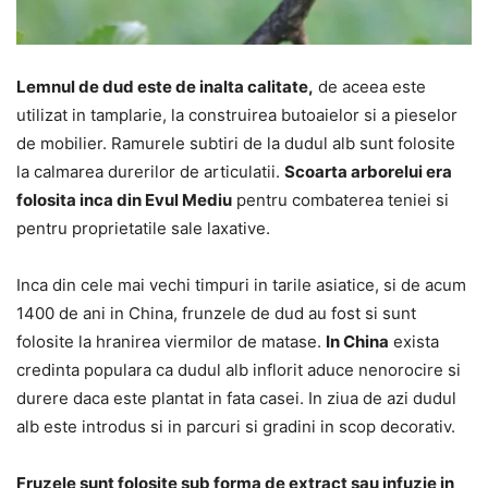
Lemnul de dud este de inalta calitate,
de aceea este
utilizat in tamplarie, la construirea butoaielor si a pieselor
de mobilier. Ramurele subtiri de la dudul alb sunt folosite
la calmarea durerilor de articulatii.
Scoarta arborelui era
folosita inca din Evul Mediu
pentru combaterea teniei si
pentru proprietatile sale laxative.
Inca din cele mai vechi timpuri in tarile asiatice, si de acum
1400 de ani in China, frunzele de dud au fost si sunt
folosite la hranirea viermilor de matase.
In China
exista
credinta populara ca dudul alb inflorit aduce nenorocire si
durere daca este plantat in fata casei. In ziua de azi dudul
alb este introdus si in parcuri si gradini in scop decorativ.
Fruzele sunt folosite sub forma de extract sau infuzie in