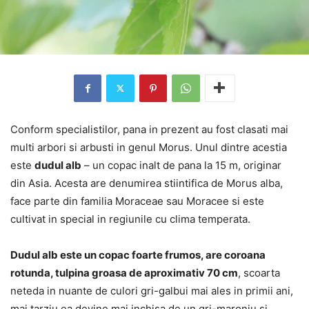
Conform specialistilor, pana in prezent au fost clasati mai
multi arbori si arbusti in genul Morus. Unul dintre acestia
este
dudul alb
– un copac inalt de pana la 15 m, originar
din Asia. Acesta are denumirea stiintifica de Morus alba,
face parte din familia Moraceae sau Moracee si este
cultivat in special in regiunile cu clima temperata.
Dudul alb este un copac foarte frumos, are coroana
rotunda, tulpina groasa de aproximativ 70 cm
, scoarta
neteda in nuante de culori gri-galbui mai ales in primii ani,
mai tarziu ea devine mai inchisa de un gri-maroniu si