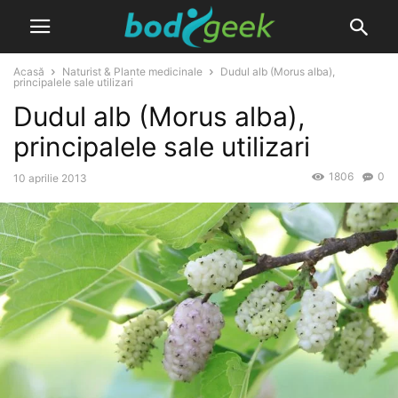
Acasă
Naturist & Plante medicinale
Dudul alb (Morus alba),
principalele sale utilizari
Dudul alb (Morus alba),
principalele sale utilizari
1806
0
10 aprilie 2013