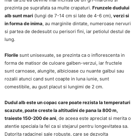
prezinta pe suprafata sa multe crapaturi.
Frunzele dudului
alb sunt mari
(lungi de 7-14 cm si late de 4-6 cm),
verzi si
in forma de inima
, au marginile dintate, numeroase nervuri
si partea de dedesubt cu perisori fini, iar petiolul destul de
lung.
Florile
sunt unisexuate, se prezinta ca o inflorescenta in
forma de matisor de culoare galben-verzui, iar fructele
sunt carnoase, alungite, albicioase cu nuante galbui sau
rozalii atunci cand sunt coapte in luna iunie, sunt
comestibile, au gust placut si lungimi de 2 cm.
Dudul alb este un copac care poate rezista la temperaturi
scazute, poate creste la altitudini de pana la 800 m,
traieste 150-200 de ani
, de aceea este apreciat si merita o
atentie speciala la fel ca si stejarul pentru longevitatea sa.
Datorita radacinei sale robuste, care se dezvolta