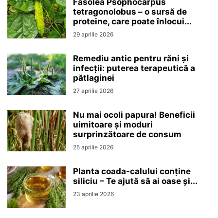
Fasolea Psophocarpus
tetragonolobus – o sursă de
proteine, care poate înlocui...
29 aprilie 2026
Remediu antic pentru răni și
infecții: puterea terapeutică a
pătlaginei
27 aprilie 2026
Nu mai ocoli papura! Beneficii
uimitoare și moduri
surprinzătoare de consum
25 aprilie 2026
Planta coada-calului conține
siliciu – Te ajută să ai oase și...
23 aprilie 2026