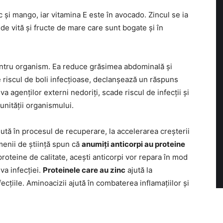
și mango, iar vitamina E este în avocado. Zincul se ia
 de vită și fructe de mare care sunt bogate și în
ntru organism. Ea reduce grăsimea abdominală și
 riscul de boli infecțioase, declanșează un răspuns
va agenților externi nedoriți, scade riscul de infecții și
unității organismului.
ajută în procesul de recuperare, la accelerarea creșterii
menii de știință spun că
anumiți anticorpi au proteine
roteine de calitate, acești anticorpi vor repara în mod
va infecției.
Proteinele care au zinc
ajută la
cțiile. Aminoacizii ajută în combaterea inflamațiilor și