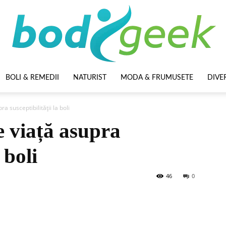
BOLI & REMEDII
NATURIST
MODA & FRUMUSETE
DIVE
BodyGeek
ra susceptibilității la boli
de viață asupra
 boli
46
0