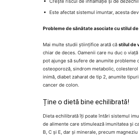
Crește riscul de inflamație și de dezech
Este afectat sistemul imuntar, acesta dev
Probleme de sănătate asociate cu stilul de 
Mai multe studii științifice arată că
stilul de
chiar de deces. Oamenii care nu duc o viață a
pot ajunge să sufere de anumite probleme de
osteoporoză, sindrom metabolic, colesterol r
inimă, diabet zaharat de tip 2, anumite tipur
cancer de colon.
Ține o dietă bine echilibrată!
Dieta echilibrată îți poate întări sistemul imu
de alimente care stimulează imunitatea și car
B, C și E, dar și minerale, precum magneziu 