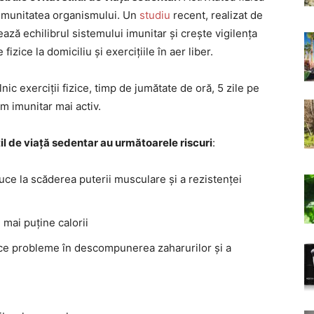
i imunitatea organismului. Un
studiu
recent, realizat de
ază echilibrul sistemului imunitar și crește vigilența
izice la domiciliu și exercițiile în aer liber.
nic exerciții fizice, timp de jumătate de oră, 5 zile pe
m imunitar mai activ.
il de viață sedentar au următoarele riscuri
:
duce la scăderea puterii musculare și a rezistenței
 mai puține calorii
uce probleme în descompunerea zaharurilor și a