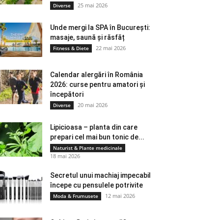
25 mai 2026
Diverse
Unde mergi la SPA în București:
masaje, saună și răsfăț
22 mai 2026
Fitness & Diete
Calendar alergări în România
2026: curse pentru amatori și
începători
20 mai 2026
Diverse
Lipicioasa – planta din care
prepari cel mai bun tonic de...
Naturist & Plante medicinale
18 mai 2026
Secretul unui machiaj impecabil
începe cu pensulele potrivite
12 mai 2026
Moda & Frumusete