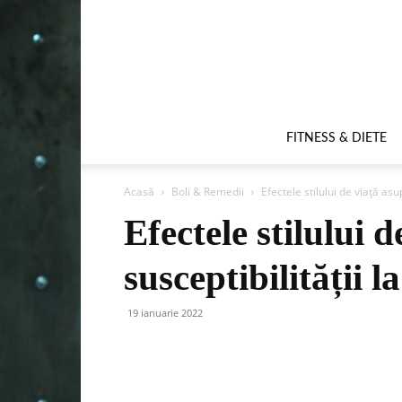
FITNESS & DIETE
Acasă
Boli & Remedii
Efectele stilului de viață asup
Efectele stilului 
susceptibilității la
19 ianuarie 2022