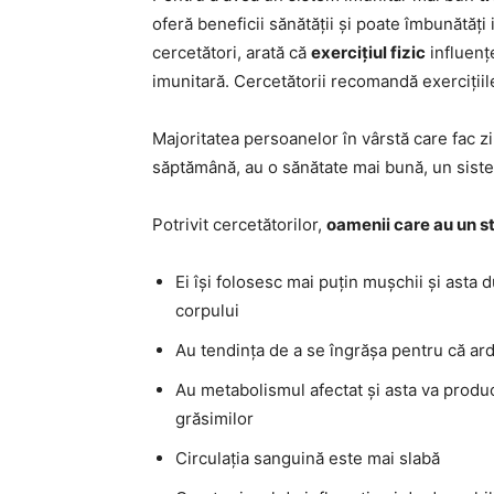
oferă beneficii sănătății și poate îmbunătăț
cercetători, arată că
exercițiul fizic
influențe
imunitară. Cercetătorii recomandă exercițiile f
Majoritatea persoanelor în vârstă care fac zil
săptămână, au o sănătate mai bună, un siste
Potrivit cercetătorilor,
oamenii care au un st
Ei își folosesc mai puțin mușchii și asta 
corpului
Au tendința de a se îngrășa pentru că ard
Au metabolismul afectat și asta va prod
grăsimilor
Circulația sanguină este mai slabă