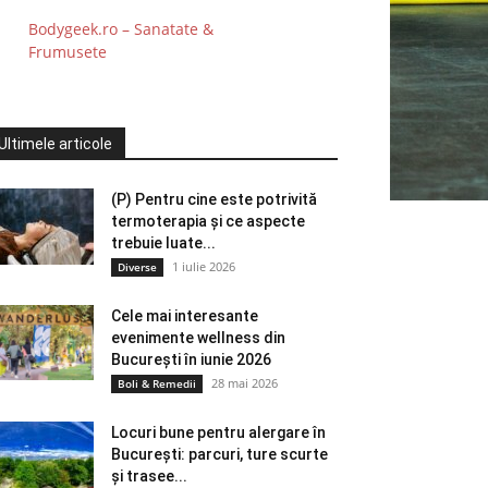
Bodygeek.ro – Sanatate &
Frumusete
Ultimele articole
(P) Pentru cine este potrivită
termoterapia și ce aspecte
trebuie luate...
1 iulie 2026
Diverse
Cele mai interesante
evenimente wellness din
București în iunie 2026
28 mai 2026
Boli & Remedii
Locuri bune pentru alergare în
București: parcuri, ture scurte
și trasee...