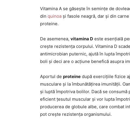
Vitamina A se găsește în semințe de dovleac 
din
quinoa
și fasole neagră, dar și din carne
proteine.
De asemenea,
vitamina D
este esențială pe
crește rezistența corpului. Vitamina D scade
antimicrobian puternic, ajută în lupta împotri
boli și deci are o acțiune benefică asupra im
Aportul de
proteine
după exercițiile fizice 
musculare și la îmbunătățirea imunității. Oa
și luptă împotriva bolilor. Dacă se consumă p
eficient țesutul muscular și vor lupta împotri
producerea de globule albe, care combat infe
pot crește rezistența organismului.