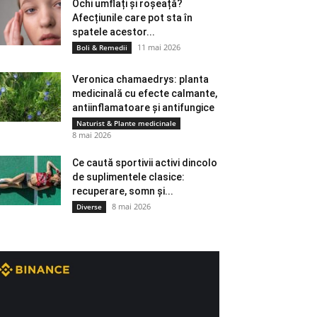
Ochi umflați și roșeață?
Afecțiunile care pot sta în
spatele acestor...
11 mai 2026
Boli & Remedii
Veronica chamaedrys: planta
medicinală cu efecte calmante,
antiinflamatoare și antifungice
Naturist & Plante medicinale
8 mai 2026
Ce caută sportivii activi dincolo
de suplimentele clasice:
recuperare, somn și...
8 mai 2026
Diverse