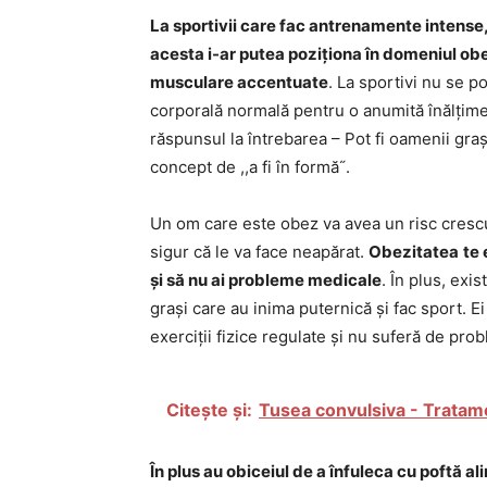
La sportivii care fac antrenamente intense,
acesta i-ar putea poziționa în domeniul obez
musculare accentuate
. La sportivi nu se p
corporală normală pentru o anumită înălțime, 
răspunsul la întrebarea – Pot fi oamenii gr
concept de ,,a fi în formă˝.
Un om care este obez va avea un risc crescu
sigur că le va face neapărat.
Obezitatea
te 
și să nu ai probleme medicale
. În plus, exi
grași care au inima puternică și fac sport. Ei
exerciții fizice regulate și nu suferă de pro
Citește și:
Tusea convulsiva - Tratame
În plus au obiceiul de a înfuleca cu poftă a