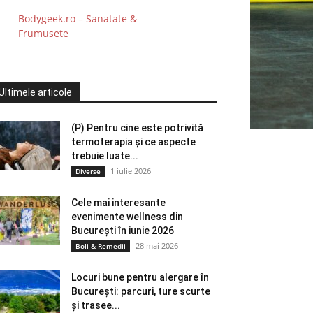
Bodygeek.ro – Sanatate &
Frumusete
Ultimele articole
(P) Pentru cine este potrivită
termoterapia și ce aspecte
trebuie luate...
1 iulie 2026
Diverse
Cele mai interesante
evenimente wellness din
București în iunie 2026
28 mai 2026
Boli & Remedii
Locuri bune pentru alergare în
București: parcuri, ture scurte
și trasee...