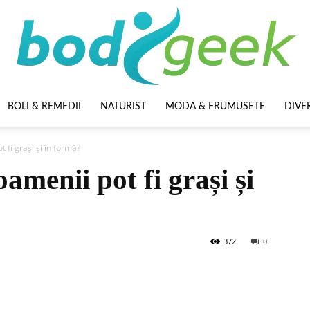
BOLI & REMEDII
NATURIST
MODA & FRUMUSETE
DIVE
BodyGeek
 fi grași și în formă?
amenii pot fi grași și
372
0