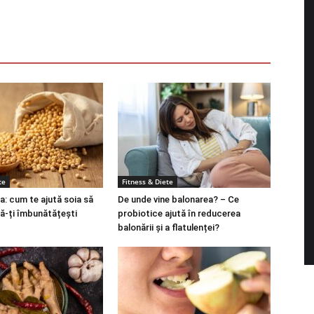
te
Fitness & Diete
a: cum te ajută soia să
De unde vine balonarea? – Ce
să-ți îmbunătățești
probiotice ajută în reducerea
balonării și a flatulenței?