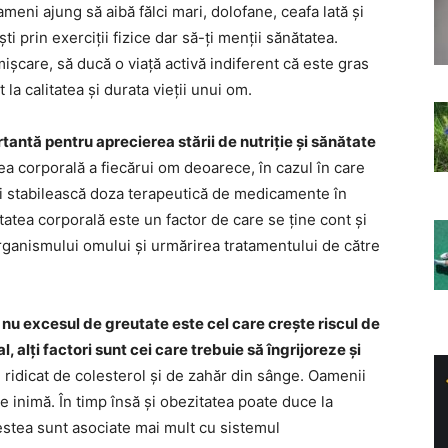
ameni ajung să aibă fălci mari, dolofane, ceafa lată și
ti prin exerciții fizice dar să-ți menții sănătatea.
ișcare, să ducă o viață activă indiferent că este gras
 la calitatea și durata vieții unui om.
antă pentru aprecierea stării de nutriție și sănătate
ea corporală a fiecărui om deoarece, în cazul în care
ă-i stabilească doza terapeutică de medicamente în
atea corporală este un factor de care se ține cont și
 organismului omului și urmărirea tratamentului de către
nu excesul de greutate este cel care crește riscul de
 alți factori sunt cei care trebuie să îngrijoreze și
l ridicat de colesterol și de zahăr din sânge. Oamenii
de inimă. În timp însă și obezitatea poate duce la
estea sunt asociate mai mult cu sistemul