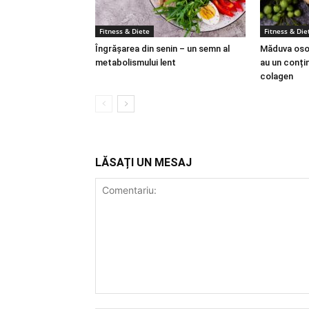
Fitness & Diete
Fitness & Die
Îngrășarea din senin – un semn al
Măduva osoa
metabolismului lent
au un conțin
colagen
LĂSAȚI UN MESAJ