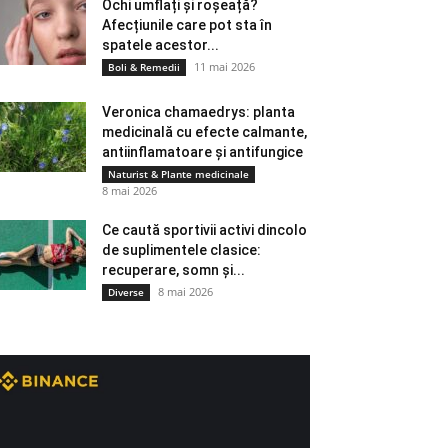
Ochi umflați și roșeață?
Afecțiunile care pot sta în
spatele acestor...
11 mai 2026
Boli & Remedii
Veronica chamaedrys: planta
medicinală cu efecte calmante,
antiinflamatoare și antifungice
Naturist & Plante medicinale
8 mai 2026
Ce caută sportivii activi dincolo
de suplimentele clasice:
recuperare, somn și...
8 mai 2026
Diverse