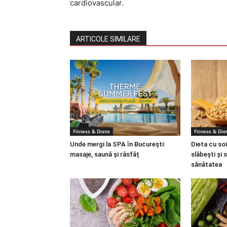
cardiovascular.
ARTICOLE SIMILARE
Fitness & Diete
Fitness & Die
Unde mergi la SPA în București:
Dieta cu soi
masaje, saună și răsfăț
slăbești și 
sănătatea