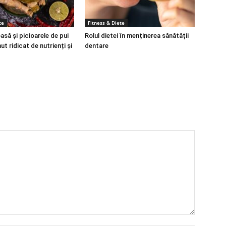
te
Fitness & Diete
să și picioarele de pui
Rolul dietei în menținerea sănătății
ut ridicat de nutrienți și
dentare