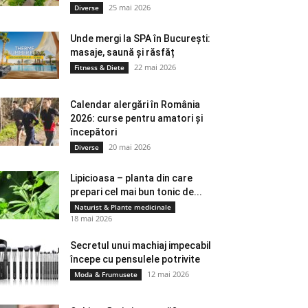
25 mai 2026
Diverse
Unde mergi la SPA în București:
masaje, saună și răsfăț
22 mai 2026
Fitness & Diete
Calendar alergări în România
2026: curse pentru amatori și
începători
20 mai 2026
Diverse
Lipicioasa – planta din care
prepari cel mai bun tonic de...
Naturist & Plante medicinale
18 mai 2026
Secretul unui machiaj impecabil
începe cu pensulele potrivite
12 mai 2026
Moda & Frumusete