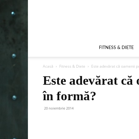
FITNESS & DIETE
Acasă
Fitness & Diete
Este adevărat că oamenii pot
Este adevărat că o
în formă?
20 noiembrie 2014