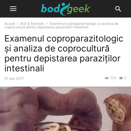
Acasă
Boli & Remedii
Examenul coproparazitologic și analiza de
coprocultură pentru depistarea paraziților intestinali
Examenul coproparazitologic
și analiza de coprocultură
pentru depistarea paraziților
intestinali
731
0
21 mai 2017