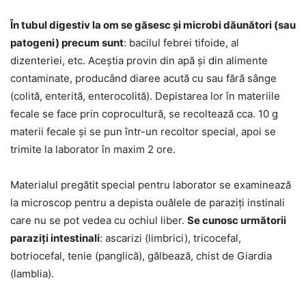
În tubul digestiv la om se găsesc și microbi dăunători (sau
patogeni) precum sunt
: bacilul febrei tifoide, al
dizenteriei, etc. Aceștia provin din apă și din alimente
contaminate, producând diaree acută cu sau fără sânge
(colită, enterită, enterocolită). Depistarea lor în materiile
fecale se face prin coprocultură, se recoltează cca. 10 g
materii fecale și se pun într-un recoltor special, apoi se
trimite la laborator în maxim 2 ore.
Materialul pregătit special pentru laborator se examinează
la microscop pentru a depista ouălele de paraziți instinali
care nu se pot vedea cu ochiul liber.
Se cunosc următorii
paraziți intestinali
: ascarizi (limbrici), tricocefal,
botriocefal, tenie (panglică), gălbează, chist de Giardia
(lamblia).