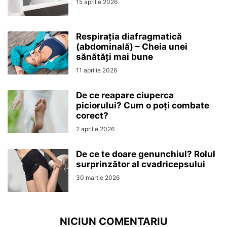
15 aprilie 2026
Respirația diafragmatică
(abdominală) – Cheia unei
sănătăți mai bune
11 aprilie 2026
De ce reapare ciuperca
piciorului? Cum o poți combate
corect?
2 aprilie 2026
De ce te doare genunchiul? Rolul
surprinzător al cvadricepsului
30 martie 2026
NICIUN COMENTARIU