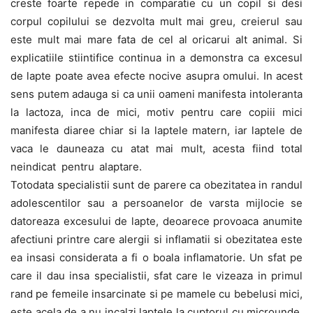
creste foarte repede in comparatie cu un copil si desi
corpul copilului se dezvolta mult mai greu, creierul sau
este mult mai mare fata de cel al oricarui alt animal. Si
explicatiile stiintifice continua in a demonstra ca excesul
de lapte poate avea efecte nocive asupra omului. In acest
sens putem adauga si ca unii oameni manifesta intoleranta
la lactoza, inca de mici, motiv pentru care copiii mici
manifesta diaree chiar si la laptele matern, iar laptele de
vaca le dauneaza cu atat mai mult, acesta fiind total
neindicat
pentru alaptare.
Totodata specialistii sunt de parere ca obezitatea in randul
adolescentilor sau a persoanelor de varsta mijlocie se
datoreaza excesului de lapte, deoarece provoaca anumite
afectiuni printre care alergii si inflamatii si obezitatea este
ea insasi considerata a fi o boala inflamatorie. Un sfat pe
care il dau insa specialistii, sfat care le vizeaza in primul
rand pe femeile insarcinate si pe mamele cu bebelusi mici,
este acela de a nu incalzi laptele la cuptorul cu microunde,