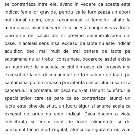
se contrariaza intre ele, avand in vedere ca acesta este
indicat femeilor gravide, pentru ca le furnizeaza un aport
nutritional optim, este recomandat si femeilor aflate la
menopauza, avand in vedere ca acesta compenseaza toate
pierderile de calciu dar si previne demineralizarea din
oase. In acelasi sens insa, excesul de lapte nu este indicat
adultilor, deci mai mult de trei pahare de lapte pe
saptamana nu ar trebui consumate, deoarece astfel exista
un mare risc de a scoate calciul din oase, din organism si
excesul de lapte, deci mai mult de trei pahare de lapte pe
saptamana, pot sa creasca prevalenta cancerului la san si a
cancerului la prostata. Iar daca nu v-ati lamurit cu sfaturile
specialistilor care se pare ca se contrariaza, atunci un
lucru este bine de stiut, un lucru sigur si anume acela ca
excesul de orice nu este indicat. Daca ducem o viata
echilibrata si tinem cont de toate alimentele si de
consumul lor in mod regulat, atunci cu siguranta nu vom