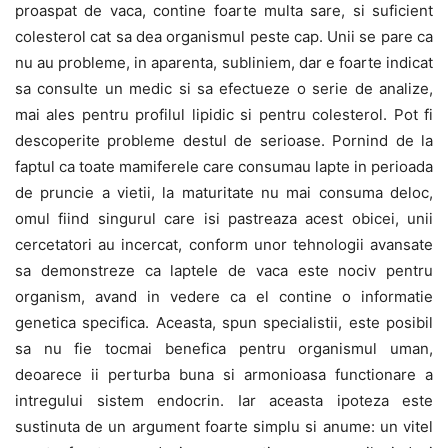
proaspat de vaca, contine foarte multa sare, si suficient
colesterol cat sa dea organismul peste cap. Unii se pare ca
nu au probleme, in aparenta, subliniem, dar e foarte indicat
sa consulte un medic si sa efectueze o serie de analize,
mai ales pentru profilul lipidic si pentru colesterol. Pot fi
descoperite probleme destul de serioase. Pornind de la
faptul ca toate mamiferele care consumau lapte in perioada
de pruncie a vietii, la maturitate nu mai consuma deloc,
omul fiind singurul care isi pastreaza acest obicei, unii
cercetatori au incercat, conform unor tehnologii avansate
sa demonstreze ca laptele de vaca este nociv pentru
organism, avand in vedere ca el contine o informatie
genetica specifica. Aceasta, spun specialistii, este posibil
sa nu fie tocmai benefica pentru organismul uman,
deoarece ii perturba buna si armonioasa functionare a
intregului sistem endocrin. Iar aceasta ipoteza este
sustinuta de un argument foarte simplu si anume: un vitel