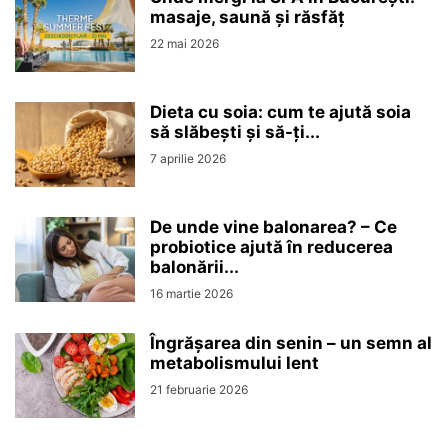
masaje, saună și răsfăț
22 mai 2026
Dieta cu soia: cum te ajută soia
să slăbești și să-ți...
7 aprilie 2026
De unde vine balonarea? – Ce
probiotice ajută în reducerea
balonării...
16 martie 2026
Îngrășarea din senin – un semn al
metabolismului lent
21 februarie 2026