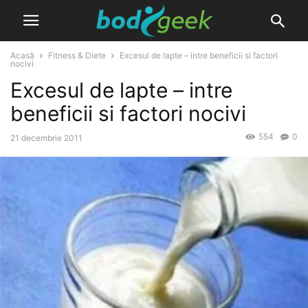
Acasă
Fitness & Diete
Excesul de lapte – intre beneficii si factori
nocivi
Excesul de lapte – intre
beneficii si factori nocivi
554
0
21 decembrie 2011