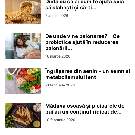
Dieta cu soia: cum te ajută soia
să slăbești și să-ți...
7 aprilie 2026
De unde vine balonarea? – Ce
probiotice ajută în reducerea
balonării...
16 martie 2026
Îngrășarea din senin – un semn al
metabolismului lent
21 februarie 2026
Măduva osoasă și picioarele de
pui au un conținut ridicat de...
10 februarie 2026