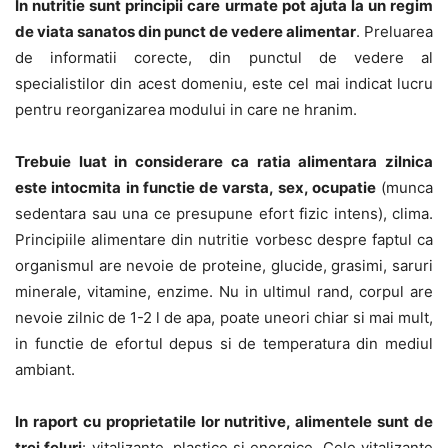
In nutritie sunt principii care urmate pot ajuta la un regim
de viata sanatos din punct de vedere alimentar
. Preluarea
de informatii corecte, din punctul de vedere al
specialistilor din acest domeniu, este cel mai indicat lucru
pentru reorganizarea modului in care ne hranim.
Trebuie luat in considerare ca ratia alimentara zilnica
este intocmita in functie de varsta, sex, ocupatie
(munca
sedentara sau una ce presupune efort fizic intens), clima.
Principiile alimentare din nutritie vorbesc despre faptul ca
organismul are nevoie de proteine, glucide, grasimi, saruri
minerale, vitamine, enzime. Nu in ultimul rand, corpul are
nevoie zilnic de 1-2 l de apa, poate uneori chiar si mai mult,
in functie de efortul depus si de temperatura din mediul
ambiant.
In raport cu proprietatile lor nutritive, alimentele sunt de
trei feluri
: vitalizante, plastice si energice. Cele vitalizante