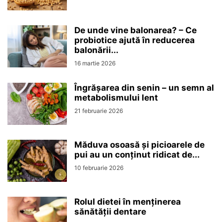
De unde vine balonarea? – Ce
probiotice ajută în reducerea
balonării...
16 martie 2026
Îngrășarea din senin – un semn al
metabolismului lent
21 februarie 2026
Măduva osoasă și picioarele de
pui au un conținut ridicat de...
10 februarie 2026
Rolul dietei în menținerea
sănătății dentare