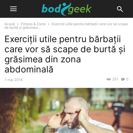
Acasă
Fitness & Diete
Exerciții utile pentru bărbații care vor să scape
de burtă și grăsimea...
Exerciții utile pentru bărbații
care vor să scape de burtă și
grăsimea din zona
abdominală
251
0
7 mai 2016