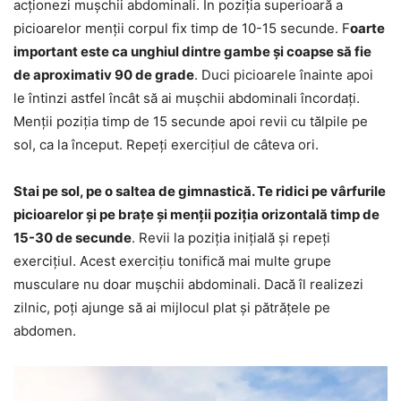
acționezi mușchii abdominali. În poziția superioară a
picioarelor menții corpul fix timp de 10-15 secunde. F
oarte
important este ca unghiul dintre gambe și coapse să fie
de aproximativ 90 de grade
. Duci picioarele înainte apoi
le întinzi astfel încât să ai mușchii abdominali încordați.
Menții poziția timp de 15 secunde apoi revii cu tălpile pe
sol, ca la început. Repeți exercițiul de câteva ori.
Stai pe sol, pe o saltea de gimnastică. Te ridici pe vârfurile
picioarelor și pe brațe și menții poziția orizontală timp de
15-30 de secunde
. Revii la poziția inițială și repeți
exercițiul. Acest exercițiu tonifică mai multe grupe
musculare nu doar mușchii abdominali. Dacă îl realizezi
zilnic, poți ajunge să ai mijlocul plat și pătrățele pe
abdomen.