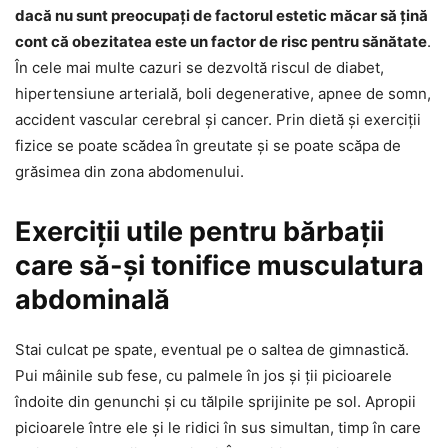
dacă nu sunt preocupați de factorul estetic măcar să țină
cont că obezitatea este un factor de risc pentru sănătate
.
În cele mai multe cazuri se dezvoltă riscul de diabet,
hipertensiune arterială, boli degenerative, apnee de somn,
accident vascular cerebral și cancer. Prin dietă și exerciții
fizice se poate scădea în greutate și se poate scăpa de
grăsimea din zona abdomenului.
Exerciții utile pentru bărbații
care să-și tonifice musculatura
abdominală
Stai culcat pe spate, eventual pe o saltea de gimnastică.
Pui mâinile sub fese, cu palmele în jos și ții picioarele
îndoite din genunchi și cu tălpile sprijinite pe sol. Apropii
picioarele între ele și le ridici în sus simultan, timp în care