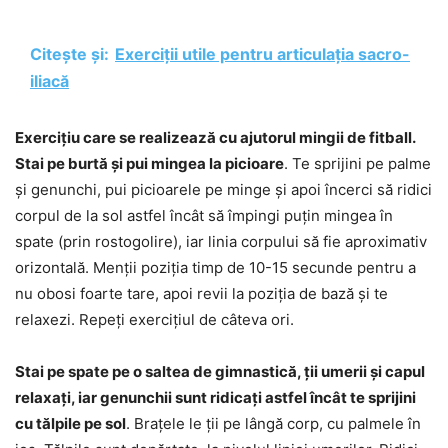
Citește și:
Exerciții utile pentru articulația sacro-
iliacă
Exercițiu care se realizează cu ajutorul mingii de fitball.
Stai pe burtă și pui mingea la picioare
. Te sprijini pe palme
și genunchi, pui picioarele pe minge și apoi încerci să ridici
corpul de la sol astfel încât să împingi puțin mingea în
spate (prin rostogolire), iar linia corpului să fie aproximativ
orizontală. Menții poziția timp de 10-15 secunde pentru a
nu obosi foarte tare, apoi revii la poziția de bază și te
relaxezi. Repeți exercițiul de câteva ori.
Stai pe spate pe o saltea de gimnastică, ții umerii și capul
relaxați, iar genunchii sunt ridicați astfel încât te sprijini
cu tălpile pe sol
. Brațele le ții pe lângă corp, cu palmele în