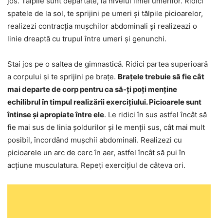
jos. Tălpile sunt depărtate, la nivelul liniei umerilor. Ridici
spatele de la sol, te sprijini pe umeri și tălpile picioarelor,
realizezi contracția mușchilor abdominali și realizeazi o
linie dreaptă cu trupul între umeri și genunchi.
Stai jos pe o saltea de gimnastică. Ridici partea superioară
a corpului și te sprijini pe brațe.
Brațele trebuie să fie cât
mai departe de corp pentru ca să-ți poți menține
echilibrul în timpul realizării exercițiului. Picioarele sunt
întinse și apropiate între ele
. Le ridici în sus astfel încât să
fie mai sus de linia șoldurilor și le menții sus, cât mai mult
posibil, încordând mușchii abdominali. Realizezi cu
picioarele un arc de cerc în aer, astfel încât să pui în
acțiune musculatura. Repeți exercițiul de câteva ori.