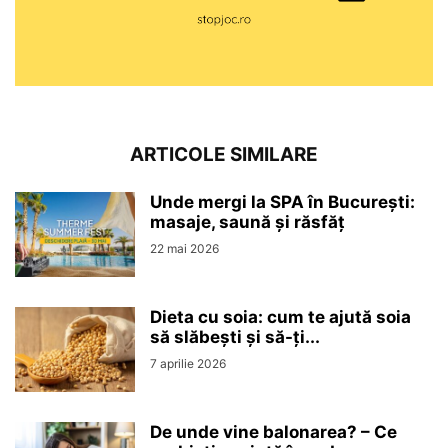
ARTICOLE SIMILARE
Unde mergi la SPA în București:
masaje, saună și răsfăț
22 mai 2026
Dieta cu soia: cum te ajută soia
să slăbești și să-ți...
7 aprilie 2026
De unde vine balonarea? – Ce