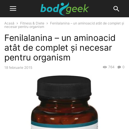
Acasă
Fitness & Diete
Fenilalanina – un aminoacid atât de complet și
necesar pentru organism
Fenilalanina – un aminoacid
atât de complet și necesar
pentru organism
764
0
18 februarie 2015