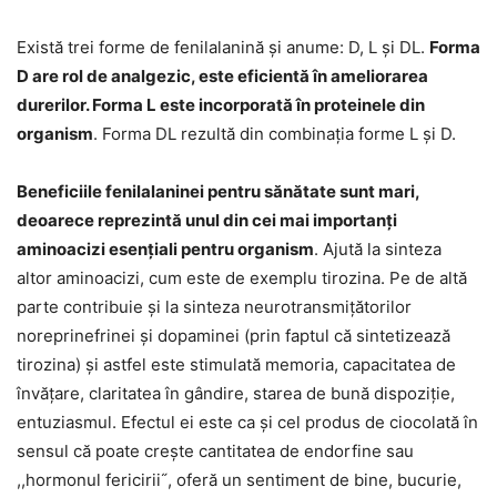
Există trei forme de fenilalanină și anume: D, L și DL.
Forma
D are rol de analgezic, este eficientă în ameliorarea
durerilor. Forma L este incorporată în proteinele din
organism
. Forma DL rezultă din combinația forme L și D.
Beneficiile fenilalaninei pentru sănătate sunt mari,
deoarece reprezintă unul din cei mai importanți
aminoacizi esențiali pentru organism
. Ajută la sinteza
altor aminoacizi, cum este de exemplu tirozina. Pe de altă
parte contribuie și la sinteza neurotransmițătorilor
noreprinefrinei și dopaminei (prin faptul că sintetizează
tirozina) și astfel este stimulată memoria, capacitatea de
învățare, claritatea în gândire, starea de bună dispoziție,
entuziasmul. Efectul ei este ca și cel produs de ciocolată în
sensul că poate crește cantitatea de endorfine sau
,,hormonul fericirii˝, oferă un sentiment de bine, bucurie,