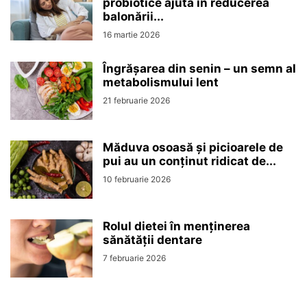
probiotice ajută în reducerea
balonării...
16 martie 2026
Îngrășarea din senin – un semn al
metabolismului lent
21 februarie 2026
Măduva osoasă și picioarele de
pui au un conținut ridicat de...
10 februarie 2026
Rolul dietei în menținerea
sănătății dentare
7 februarie 2026