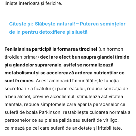
liniște interioară și fericire.
Citește și:
Slăbește natural! – Puterea semințelor
de in pentru detoxifiere și siluetă
Fenilalanina participă la formarea tirozinei
(un hormon
tiroidian primar)
deci are efect bun asupra glandei tiroide
și a glandelor suprarenale, astfel se normalizează
metabolismul și se accelerează arderea nutrienților ce
sunt în exces
. Acest aminoacid îmbunătățește funcția
secretoarie a ficatului și pancreasului, reduce senzația de
a bea alcool, previne alcoolismul, stimulează activitatea
mentală, reduce simptomele care apar la persoanelor ce
suferă de boala Parkinson, restabilește culoarea normală a
persoanelor ce au pielea palidă sau suferă de vitiligo,
calmează pe cei care suferă de anxietate și iritabilitate.