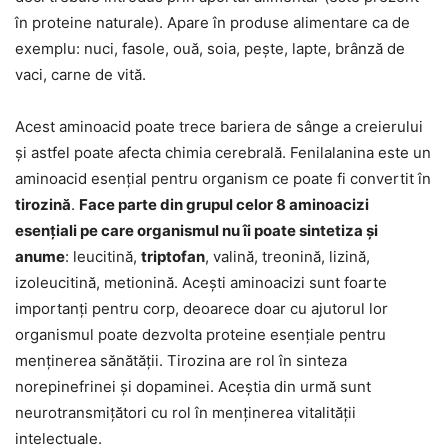
în proteine naturale). Apare în produse alimentare ca de
exemplu: nuci, fasole, ouă, soia, pește, lapte, brânză de
vaci, carne de vită.
Acest aminoacid poate trece bariera de sânge a creierului
și astfel poate afecta chimia cerebrală. Fenilalanina este un
aminoacid esențial pentru organism ce poate fi convertit în
tirozină
.
Face parte din grupul celor 8 aminoacizi
esențiali pe care organismul nu îi poate sintetiza și
anume
: leucitină,
triptofan
, valină, treonină, lizină,
izoleucitină, metionină. Acești aminoacizi sunt foarte
importanți pentru corp, deoarece doar cu ajutorul lor
organismul poate dezvolta proteine esențiale pentru
menținerea sănătății. Tirozina are rol în sinteza
norepinefrinei și dopaminei. Aceștia din urmă sunt
neurotransmițători cu rol în menținerea vitalității
intelectuale.