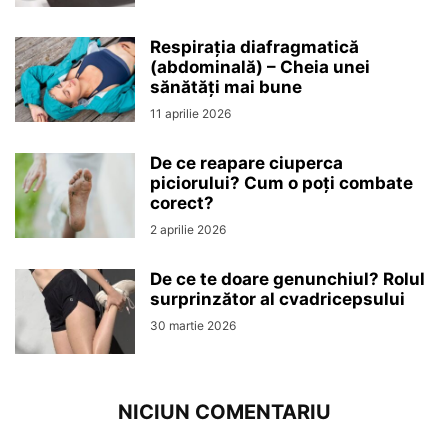
Respirația diafragmatică
(abdominală) – Cheia unei
sănătăți mai bune
11 aprilie 2026
De ce reapare ciuperca
piciorului? Cum o poți combate
corect?
2 aprilie 2026
De ce te doare genunchiul? Rolul
surprinzător al cvadricepsului
30 martie 2026
NICIUN COMENTARIU