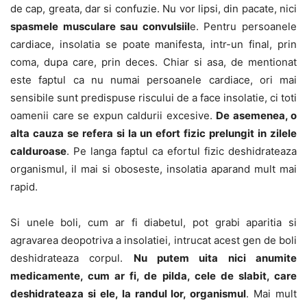
de cap, greata, dar si confuzie. Nu vor lipsi, din pacate, nici
spasmele musculare sau convulsiil
e. Pentru persoanele
cardiace, insolatia se poate manifesta, intr-un final, prin
coma, dupa care, prin deces. Chiar si asa, de mentionat
este faptul ca nu numai persoanele cardiace, ori mai
sensibile sunt predispuse riscului de a face insolatie, ci toti
oamenii care se expun caldurii excesive.
De asemenea, o
alta cauza se refera si la un efort fizic prelungit in zilele
calduroase
. Pe langa faptul ca efortul fizic deshidrateaza
organismul, il mai si oboseste, insolatia aparand mult mai
rapid.
Si unele boli, cum ar fi diabetul, pot grabi aparitia si
agravarea deopotriva a insolatiei, intrucat acest gen de boli
deshidrateaza corpul.
Nu putem uita nici anumite
medicamente, cum ar fi, de pilda, cele de slabit, care
deshidrateaza si ele, la randul lor, organismul
. Mai mult