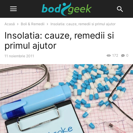
Acasă
Boli & Remedii
Insolatia: cauze, remedii si primul ajutor
Insolatia: cauze, remedii si
primul ajutor
172
0
11 noiembrie 2011