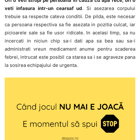
Ori o veti stropi pe persoana in cauza cu apa rece, ori o
veti infasura intr-un cearsaf ud
. Si asezarea corpului
trebuie sa respecte cateva conditii. De pilda, este necesar
ca persoana respectiva sa fie asezata in pozitia culcat, iar
picioarele sale sa fie usor ridicate. In acelasi timp, sa nu
incercati in niciun chip sa-i dati apa sa bea sau sa-i
administrati vreun medicament anume pentru scaderea
febrei, intrucat este posibil ca starea sa i se agraveze pana
la sosirea echipajului de urgenta.