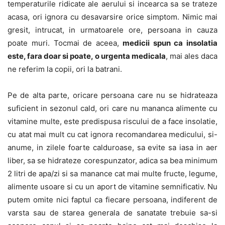
temperaturile ridicate ale aerului si incearca sa se trateze
acasa, ori ignora cu desavarsire orice simptom. Nimic mai
gresit, intrucat, in urmatoarele ore, persoana in cauza
poate muri. Tocmai de aceea,
medicii spun ca insolatia
este, fara doar si poate, o urgenta medicala
, mai ales daca
ne referim la copii, ori la batrani.
Pe de alta parte, oricare persoana care nu se hidrateaza
suficient in sezonul cald, ori care nu mananca alimente cu
vitamine multe, este predispusa riscului de a face insolatie,
cu atat mai mult cu cat ignora recomandarea medicului, si-
anume, in zilele foarte calduroase, sa evite sa iasa in aer
liber, sa se hidrateze corespunzator, adica sa bea minimum
2 litri de apa/zi si sa manance cat mai multe fructe, legume,
alimente usoare si cu un aport de vitamine semnificativ. Nu
putem omite nici faptul ca fiecare persoana, indiferent de
varsta sau de starea generala de sanatate trebuie sa-si