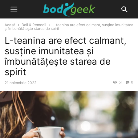
Acasă
Boli & Remedii
L-teanina are efect calmant, susține imunitatea
și îmbunătățește starea de spirit
L-teanina are efect calmant,
susține imunitatea și
îmbunătățește starea de
spirit
51
0
21 noiembrie 2022