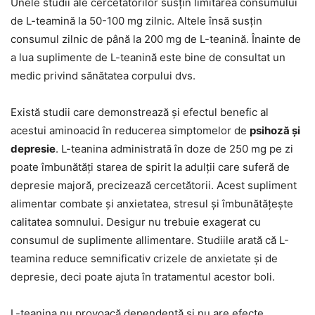
Unele studii ale cercetătorilor susțin limitarea consumului
de L-teamină la 50-100 mg zilnic. Altele însă susțin
consumul zilnic de până la 200 mg de L-teanină. Înainte de
a lua suplimente de L-teanină este bine de consultat un
medic privind sănătatea corpului dvs.
Există studii care demonstrează și efectul benefic al
acestui aminoacid în reducerea simptomelor de
psihoză și
depresie
. L-teanina administrată în doze de 250 mg pe zi
poate îmbunătăți starea de spirit la adulții care suferă de
depresie majoră, precizează cercetătorii. Acest supliment
alimentar combate și anxietatea, stresul și îmbunătățește
calitatea somnului. Desigur nu trebuie exagerat cu
consumul de suplimente allimentare. Studiile arată că L-
teamina reduce semnificativ crizele de anxietate și de
depresie, deci poate ajuta în tratamentul acestor boli.
L-teanina nu provoacă dependență și nu are efecte