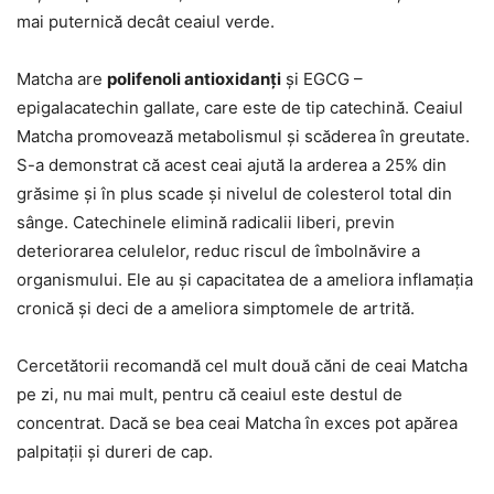
mai puternică decât ceaiul verde.
Matcha are
polifenoli antioxidanți
și EGCG –
epigalacatechin gallate, care este de tip catechină. Ceaiul
Matcha promovează metabolismul și scăderea în greutate.
S-a demonstrat că acest ceai ajută la arderea a 25% din
grăsime și în plus scade și nivelul de colesterol total din
sânge. Catechinele elimină radicalii liberi, previn
deteriorarea celulelor, reduc riscul de îmbolnăvire a
organismului. Ele au și capacitatea de a ameliora inflamația
cronică și deci de a ameliora simptomele de artrită.
Cercetătorii recomandă cel mult două căni de ceai Matcha
pe zi, nu mai mult, pentru că ceaiul este destul de
concentrat. Dacă se bea ceai Matcha în exces pot apărea
palpitații și dureri de cap.