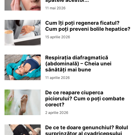
spatele acestor...
11 mai 2026
Cum îți poți regenera ficatul?
Cum poți preveni bolile hepatice?
15 aprilie 2026
Respirația diafragmatică
(abdominală) – Cheia unei
sănătăți mai bune
11 aprilie 2026
De ce reapare ciuperca
piciorului? Cum o poți combate
corect?
2 aprilie 2026
De ce te doare genunchiul? Rolul
surprinzător al cvadricepsului