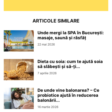
ARTICOLE SIMILARE
Unde mergi la SPA în București:
masaje, saună și răsfăț
22 mai 2026
Dieta cu soia: cum te ajută soia
să slăbești și să-ți...
7 aprilie 2026
De unde vine balonarea? – Ce
probiotice ajută în reducerea
balonării...
16 martie 2026