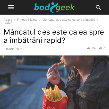
Acasă
Fitness & Diete
Mâncatul des este calea spre a îmbătrâni
rapid?
Mâncatul des este calea spre
a îmbătrâni rapid?
104
0
8 martie 2015