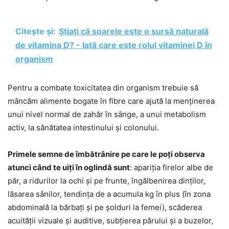
Citește și:
Știați că soarele este o sursă naturală
de vitamina D? - Iată care este rolul vitaminei D în
organism
Pentru a combate toxicitatea din organism trebuie să
mâncăm alimente bogate în fibre care ajută la menținerea
unui nivel normal de zahăr în sânge, a unui metabolism
activ, la sănătatea intestinului și colonului.
Primele semne de îmbătrânire pe care le poți observa
atunci când te uiți în oglindă sunt
: apariția firelor albe de
păr, a ridurilor la ochi și pe frunte, îngălbenirea dinților,
lăsarea sânilor, tendința de a acumula kg în plus (în zona
abdominală la bărbați și pe șolduri la femei), scăderea
acuității vizuale și auditive, subțierea părului și a buzelor,