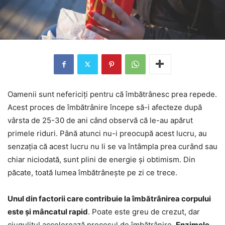
Oamenii sunt nefericiți pentru că îmbătrânesc prea repede.
Acest proces de îmbătrânire începe să-i afecteze după
vârsta de 25-30 de ani când observă că le-au apărut
primele riduri. Până atunci nu-i preocupă acest lucru, au
senzația că acest lucru nu li se va întâmpla prea curând sau
chiar niciodată, sunt plini de energie și obtimism. Din
păcate, toată lumea îmbătrânește pe zi ce trece.
Unul din factorii care contribuie la îmbătrânirea corpului
este și mâncatul rapid
. Poate este greu de crezut, dar
ciugulitul accelerează procesul de îmbătrânire.
Enzimele