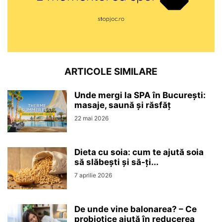
ARTICOLE SIMILARE
Unde mergi la SPA în București:
masaje, saună și răsfăț
22 mai 2026
Dieta cu soia: cum te ajută soia
să slăbești și să-ți...
7 aprilie 2026
De unde vine balonarea? – Ce
probiotice ajută în reducerea