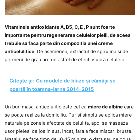
Vitaminele antioxidante A, B5, C, E , P sunt foarte
importante pentru regenerarea celulelor pielii, de aceea
trebuie sa faca parte din compozitia unei creme
anticelulitice
. De asemenea, extractul de spirulina si de
germeni de grau are un astfel de efect asupra celulelor.
Citește și:
Ce modele de bluze și cămăși se
poartă în toamna-iarna 2014-2015
Un bun masaj anticelulitic este cel cu
miere de albine
care
se poate realiza la domiciliu. Pur si simplu se aplica miere
naturala pe zonele afectate de celulita, apoi se maseaza
usor pielea, de jos in sus, incet, fara a face miscari bruste.
Masajul se face timp de 10-15 minute, o data sau de doua