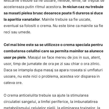
Miscarile trebuie sa fie usoare, netede, lente, iar treptat se
accelereaza putin ritmul acestora.
In niciun caz nu trebuie
sa masati pielea brusc deoarece poate fi dureros si duce
la aparitia vanatailor
. Mainile trebuie sa fie uscate,
eventual sa folositi o crema. Nu este bine ca mainile sa fie
reci sau umede.
Cel mai bine este sa se utilizeze o crema speciala pentru
combaterea celulitei care sa permita mainilor sa alunece
usor pe piele
. Masajul se face mereu de jos in sus, atent,
usor, timp de jumatate de ora pe zi sau chiar o ora zilnic.
Daca se intampla dupa masaj sa apara roseata si umflaturi
usoare, nu este nici o problema, acestea vor disparea in
cateva ore.
O crema anticelulita trebuie sa ajute la stimularea
circulatiei sangelui, a limfei periferice, la imbunatatirea
metabolismului celulelor pielii, la eliminarea toxinelor, la