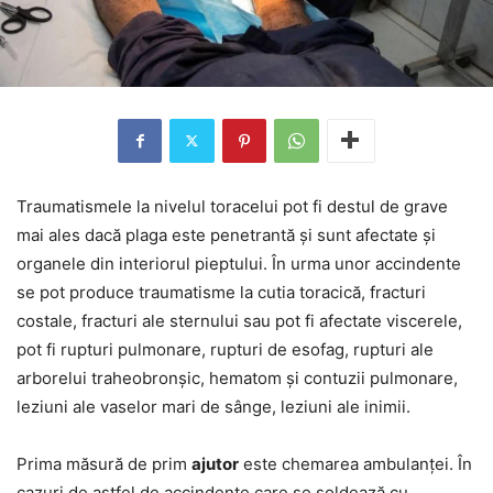
Traumatismele la nivelul toracelui pot fi destul de grave
mai ales dacă plaga este penetrantă și sunt afectate și
organele din interiorul pieptului. În urma unor accindente
se pot produce traumatisme la cutia toracică, fracturi
costale, fracturi ale sternului sau pot fi afectate viscerele,
pot fi rupturi pulmonare, rupturi de esofag, rupturi ale
arborelui traheobronșic, hematom și contuzii pulmonare,
leziuni ale vaselor mari de sânge, leziuni ale inimii.
Prima măsură de prim
ajutor
este chemarea ambulanței. În
cazuri de astfel de accindente care se soldează cu