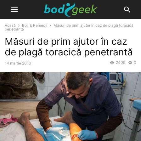
Acasă
Boli & Remedii
Măsuri de prim ajutor în caz de plagă toracică
penetrantă
Măsuri de prim ajutor în caz
de plagă toracică penetrantă
2409
0
14 martie 2016