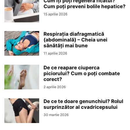
Cum îți poți regenera ficatul?
Cum poți preveni bolile hepatice?
15 aprilie 2026
Respirația diafragmatică
(abdominală) – Cheia unei
sănătăți mai bune
11 aprilie 2026
De ce reapare ciuperca
piciorului? Cum o poți combate
corect?
2 aprilie 2026
De ce te doare genunchiul? Rolul
surprinzător al cvadricepsului
30 martie 2026