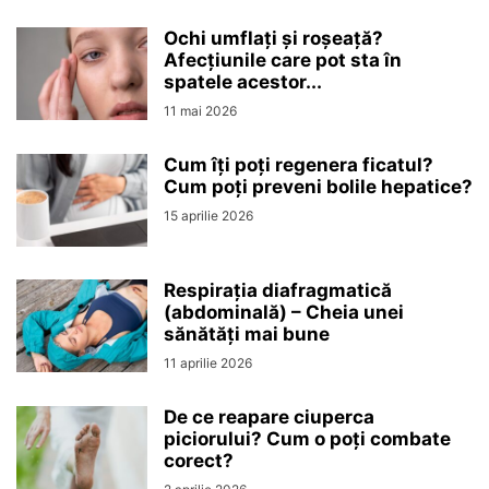
Ochi umflați și roșeață?
Afecțiunile care pot sta în
spatele acestor...
11 mai 2026
Cum îți poți regenera ficatul?
Cum poți preveni bolile hepatice?
15 aprilie 2026
Respirația diafragmatică
(abdominală) – Cheia unei
sănătăți mai bune
11 aprilie 2026
De ce reapare ciuperca
piciorului? Cum o poți combate
corect?