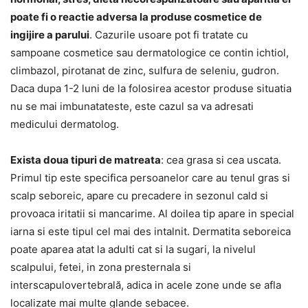
poate fi o reactie adversa la produse cosmetice de
ingijire a parului
. Cazurile usoare pot fi tratate cu
sampoane cosmetice sau dermatologice ce contin ichtiol,
climbazol, pirotanat de zinc, sulfura de seleniu, gudron.
Daca dupa 1-2 luni de la folosirea acestor produse situatia
nu se mai imbunatateste, este cazul sa va adresati
medicului dermatolog.
Exista doua tipuri de matreata
: cea grasa si cea uscata.
Primul tip este specifica persoanelor care au tenul gras si
scalp seboreic, apare cu precadere in sezonul cald si
provoaca iritatii si mancarime. Al doilea tip apare in special
iarna si este tipul cel mai des intalnit. Dermatita seboreica
poate aparea atat la adulti cat si la sugari, la nivelul
scalpului, fetei, in zona presternala si
interscapulovertebrală, adica in acele zone unde se afla
localizate mai multe glande sebacee.