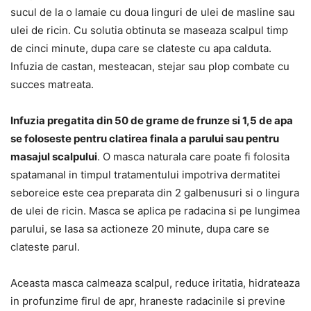
sucul de la o lamaie cu doua linguri de ulei de masline sau
ulei de ricin. Cu solutia obtinuta se maseaza scalpul timp
de cinci minute, dupa care se clateste cu apa calduta.
Infuzia de castan, mesteacan, stejar sau plop combate cu
succes matreata.
Infuzia pregatita din 50 de grame de frunze si 1,5 de apa
se foloseste pentru clatirea finala a parului sau pentru
masajul scalpului
. O masca naturala care poate fi folosita
spatamanal in timpul tratamentului impotriva dermatitei
seboreice este cea preparata din 2 galbenusuri si o lingura
de ulei de ricin. Masca se aplica pe radacina si pe lungimea
parului, se lasa sa actioneze 20 minute, dupa care se
clateste parul.
Aceasta masca calmeaza scalpul, reduce iritatia, hidrateaza
in profunzime firul de apr, hraneste radacinile si previne