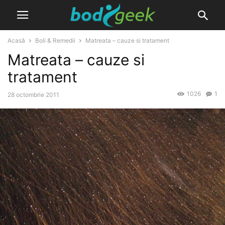
Acasă
Boli & Remedii
Matreata – cauze si tratament
Matreata – cauze si
tratament
1026
1
28 octombrie 2011