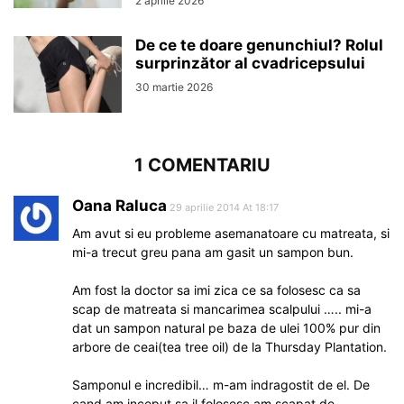
2 aprilie 2026
De ce te doare genunchiul? Rolul
surprinzător al cvadricepsului
30 martie 2026
1 COMENTARIU
Oana Raluca
29 aprilie 2014 At 18:17
Am avut si eu probleme asemanatoare cu matreata, si
mi-a trecut greu pana am gasit un sampon bun.
Am fost la doctor sa imi zica ce sa folosesc ca sa
scap de matreata si mancarimea scalpului ….. mi-a
dat un sampon natural pe baza de ulei 100% pur din
arbore de ceai(tea tree oil) de la Thursday Plantation.
Samponul e incredibil… m-am indragostit de el. De
cand am inceput sa il folosesc am scapat de