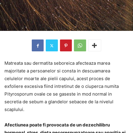
Matreata sau dermatita seboreica afecteaza marea
majoritate a persoanelor si consta in descuamarea
celulelor moarte ale pielii capului, acest proces de
exfoliere excesiva fiind intretinut de o ciuperca numita
Pityrosporum ovale ce se gaseste in mod normal in
secretia de sebum a glandelor sebacee de la nivelul
scaplului.
Afectiunea poate fi provocata de un dezechilibru
hormonal, stres, dieta necorespunzatoare sau aparitia ei