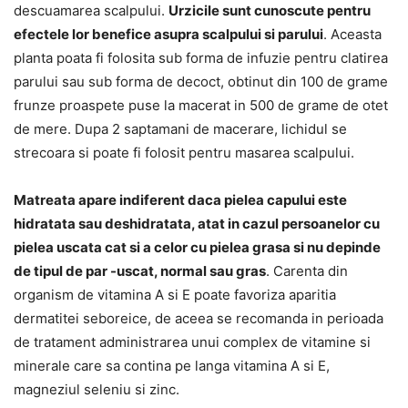
descuamarea scalpului.
Urzicile sunt cunoscute pentru
efectele lor benefice asupra scalpului si parului
. Aceasta
planta poata fi folosita sub forma de infuzie pentru clatirea
parului sau sub forma de decoct, obtinut din 100 de grame
frunze proaspete puse la macerat in 500 de grame de otet
de mere. Dupa 2 saptamani de macerare, lichidul se
strecoara si poate fi folosit pentru masarea scalpului.
Matreata apare indiferent daca pielea capului este
hidratata sau deshidratata, atat in cazul persoanelor cu
pielea uscata cat si a celor cu pielea grasa si nu depinde
de tipul de par -uscat, normal sau gras
. Carenta din
organism de vitamina A si E poate favoriza aparitia
dermatitei seboreice, de aceea se recomanda in perioada
de tratament administrarea unui complex de vitamine si
minerale care sa contina pe langa vitamina A si E,
magneziul seleniu si zinc.