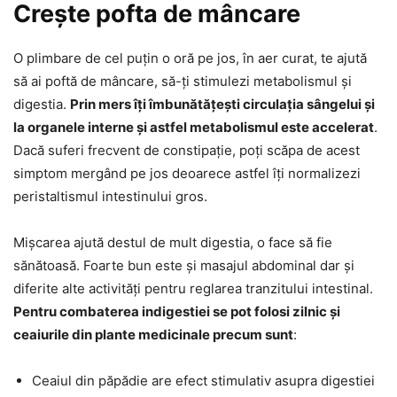
Crește pofta de mâncare
O plimbare de cel puțin o oră pe jos, în aer curat, te ajută
să ai poftă de mâncare, să-ți stimulezi metabolismul și
digestia.
Prin mers îți îmbunătățești circulația sângelui și
la organele interne și astfel metabolismul este accelerat
.
Dacă suferi frecvent de constipație, poți scăpa de acest
simptom mergând pe jos deoarece astfel îți normalizezi
peristaltismul intestinului gros.
Mișcarea ajută destul de mult digestia, o face să fie
sănătoasă. Foarte bun este și masajul abdominal dar și
diferite alte activități pentru reglarea tranzitului intestinal.
Pentru combaterea indigestiei se pot folosi zilnic și
ceaiurile din plante medicinale precum sunt
:
Ceaiul din păpădie are efect stimulativ asupra digestiei