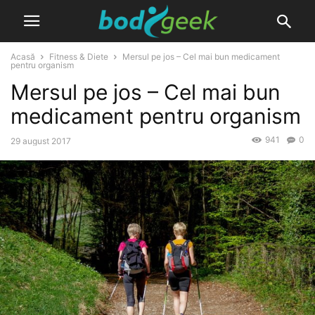
Acasă
Fitness & Diete
Mersul pe jos – Cel mai bun medicament
pentru organism
Mersul pe jos – Cel mai bun
medicament pentru organism
941
0
29 august 2017