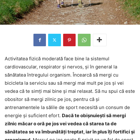
Activitatea fizică moderată face bine la sistemul
cardiovascular, respirator și nervos, și în general la
sănătatea întregului organism. Încearcă să mergi cu
bicicleta la serviciu sau să mergi mai mult pe jos și vei
vedea că te simți mai bine și mai relaxat. Să nu spui că este
obositor să mergi zilnic pe jos, pentru că și
antrenamentele la sălile de sport necesită un consum de
energie și suficient efort.
Dacă te obișnuiești să mergi
zilnic măcar o oră pe jos vei vedea că starea ta de
sănătatea se va îmbunătăți treptat, iar în plus îți fortifici și
organismul
. Mersul pe jos poate fi privit ca un fel de sport,