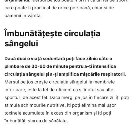
care poate fi practicat de orice persoană, chiar și de
oamenii în vârstă.
Îmbunătățește circulația
sângelui
Dacă duci o viață sedentară poți face zilnic câte o
plimbare de 30-60 de minute pentru a-ți intensifica
circulația sângelui și a-ți amplifica mișcările respiratorii
.
Mersul pe jos crește circulația sângelui la membrele
inferioare, este la fel de eficient ca și înotul sau alte
sporturi de acest fel. Dacă mergi pe jos în fiecare zi, îți poți
stimula schimburile nutritive, îți poți elimina mai ușor
toxinele acumulate în exces din organism și îți poți
îmbunătăți starea de sănătate.