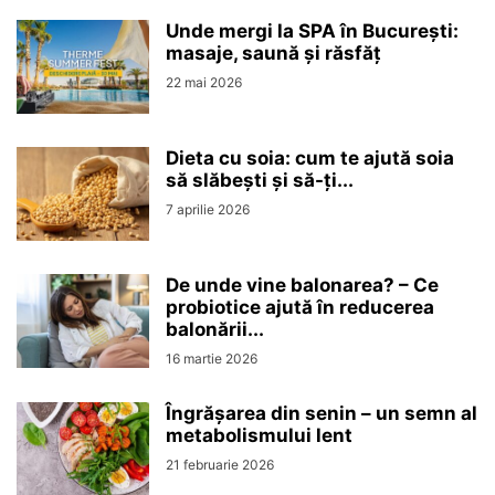
Unde mergi la SPA în București:
masaje, saună și răsfăț
22 mai 2026
Dieta cu soia: cum te ajută soia
să slăbești și să-ți...
7 aprilie 2026
De unde vine balonarea? – Ce
probiotice ajută în reducerea
balonării...
16 martie 2026
Îngrășarea din senin – un semn al
metabolismului lent
21 februarie 2026