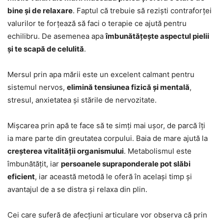
bine și de relaxare
. Faptul că trebuie să reziști contraforței
valurilor te forțează să faci o terapie ce ajută pentru
echilibru. De asemenea apa
îmbunătățește aspectul pielii
și te scapă de celulită
.
Mersul prin apa mării este un excelent calmant pentru
sistemul nervos,
elimină tensiunea fizică și mentală
,
stresul, anxietatea și stările de nervozitate.
Mișcarea prin apă te face să te simți mai ușor, de parcă îți
ia mare parte din greutatea corpului. Baia de mare ajută la
creșterea vitalității organismului
. Metabolismul este
îmbunătățit, iar
persoanele supraponderale pot slăbi
eficient
, iar această metodă le oferă în același timp și
avantajul de a se distra și relaxa din plin.
Cei care suferă de afecțiuni articulare vor observa că prin