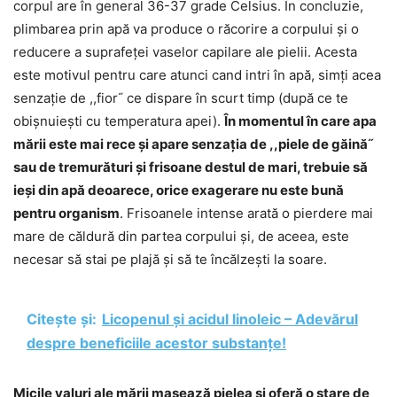
corpul are în general 36-37 grade Celsius. În concluzie,
plimbarea prin apă va produce o răcorire a corpului și o
reducere a suprafeței vaselor capilare ale pielii. Acesta
este motivul pentru care atunci cand intri în apă, simți acea
senzație de ,,fior˝ ce dispare în scurt timp (după ce te
obișnuiești cu temperatura apei).
În momentul în care apa
mării este mai rece și apare senzația de ,,piele de găină˝
sau de tremurături și frisoane destul de mari, trebuie să
ieși din apă deoarece, orice exagerare nu este bună
pentru organism
. Frisoanele intense arată o pierdere mai
mare de căldură din partea corpului și, de aceea, este
necesar să stai pe plajă și să te încălzești la soare.
Citește și:
Licopenul și acidul linoleic – Adevărul
despre beneficiile acestor substanțe!
Micile valuri ale mării masează pielea și oferă o stare de