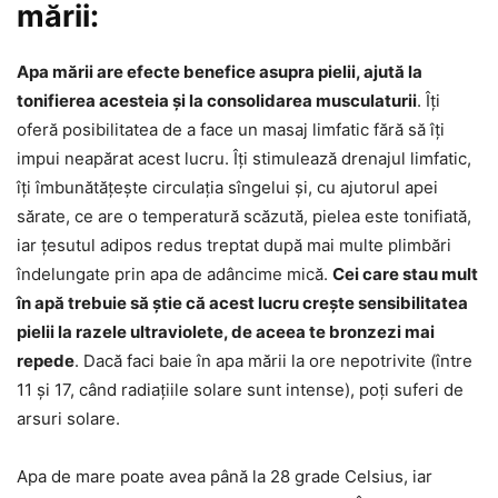
mării:
Apa mării are efecte benefice asupra pielii, ajută la
tonifierea acesteia și la consolidarea musculaturii
. Îți
oferă posibilitatea de a face un masaj limfatic fără să îți
impui neapărat acest lucru. Îți stimulează drenajul limfatic,
îți îmbunătățește circulația sîngelui și, cu ajutorul apei
sărate, ce are o temperatură scăzută, pielea este tonifiată,
iar țesutul adipos redus treptat după mai multe plimbări
îndelungate prin apa de adâncime mică.
Cei care stau mult
în apă trebuie să știe că acest lucru crește sensibilitatea
pielii la razele ultraviolete, de aceea te bronzezi mai
repede
. Dacă faci baie în apa mării la ore nepotrivite (între
11 și 17, când radiațiile solare sunt intense), poți suferi de
arsuri solare.
Apa de mare poate avea până la 28 grade Celsius, iar