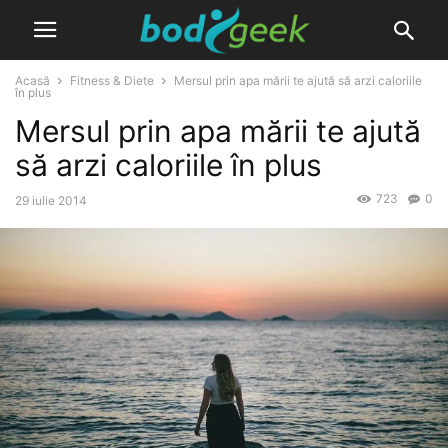
Acasă
Fitness & Diete
Mersul prin apa mării te ajută să arzi caloriile
în plus
Mersul prin apa mării te ajută
să arzi caloriile în plus
723
0
29 iulie 2014