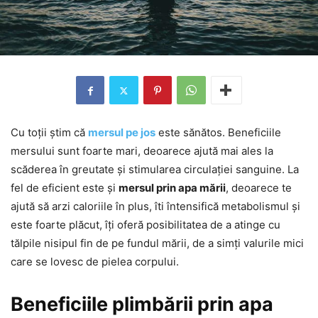
Cu toții știm că
mersul pe jos
este sănătos. Beneficiile
mersului sunt foarte mari, deoarece ajută mai ales la
scăderea în greutate și stimularea circulației sanguine. La
fel de eficient este și
mersul prin apa mării
, deoarece te
ajută să arzi caloriile în plus, îti întensifică metabolismul și
este foarte plăcut, îți oferă posibilitatea de a atinge cu
tălpile nisipul fin de pe fundul mării, de a simți valurile mici
care se lovesc de pielea corpului.
Beneficiile plimbării prin apa