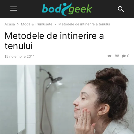
Acasă
Moda & Frumusete
Metodele de intinerire a tenului
Metodele de intinerire a
tenului
188
0
15 noiembrie 2011