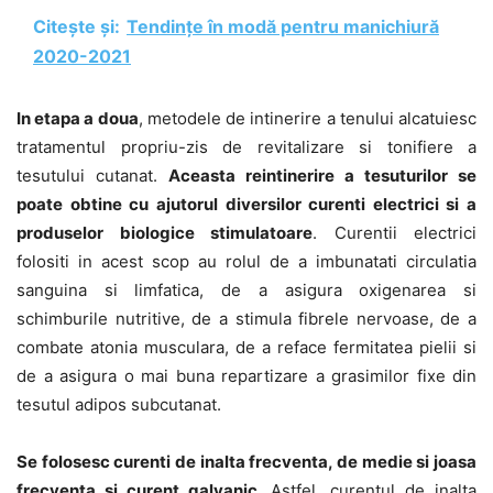
Citește și:
Tendințe în modă pentru manichiură
2020-2021
In etapa a doua
, metodele de intinerire a tenului alcatuiesc
tratamentul propriu-zis de revitalizare si tonifiere a
tesutului cutanat.
Aceasta reintinerire a tesuturilor se
poate obtine cu ajutorul diversilor curenti electrici si a
produselor biologice stimulatoare
. Curentii electrici
folositi in acest scop au rolul de a imbunatati circulatia
sanguina si limfatica, de a asigura oxigenarea si
schimburile nutritive, de a stimula fibrele nervoase, de a
combate atonia musculara, de a reface fermitatea pielii si
de a asigura o mai buna repartizare a grasimilor fixe din
tesutul adipos subcutanat.
Se folosesc curenti de inalta frecventa, de medie si joasa
frecventa si curent galvanic
. Astfel, curentul de inalta