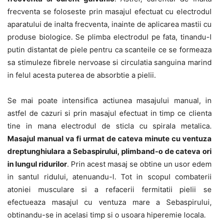
frecventa se foloseste prin masajul efectuat cu electrodul
aparatului de inalta frecventa, inainte de aplicarea mastii cu
produse biologice. Se plimba electrodul pe fata, tinandu-l
putin distantat de piele pentru ca scanteile ce se formeaza
sa stimuleze fibrele nervoase si circulatia sanguina marind
in felul acesta puterea de absorbtie a pielii.
Se mai poate intensifica actiunea masajului manual, in
astfel de cazuri si prin masajul efectuat in timp ce clienta
tine in mana electrodul de sticla cu spirala metalica.
Masajul manual va fi urmat de cateva minute cu ventuza
dreptunghiulara a Sebaspirului, plimband-o de cateva ori
in lungul ridurilor
. Prin acest masaj se obtine un usor edem
in santul ridului, atenuandu-l. Tot in scopul combaterii
atoniei musculare si a refacerii fermitatii pielii se
efectueaza masajul cu ventuza mare a Sebaspirului,
obtinandu-se in acelasi timp si o usoara hiperemie locala.