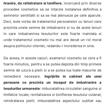
hranire, de rehidratare si tonifiere
, incercand prin diverse
procedee cosmetice sa se intarzie instalarea definitiva a
semnelor senilitatii si sa se mai atenueze pe cele aparute.
Deci, este vorba de tratamentul persoanelor cu tenuri care
prezinta unele semne de imbatranire si nu de acele tenuri
in care imbatranirea tesuturilor este foarte inaintata si
unde tratamentul cosmetic nu mai are decat un rol moral
asupra psihicului clientei, redandu-i increderea in sine.
De aceea, in aceste cazuri, examenul cosmetic se cere a fi
foarte minutios, pentru a se putea depista din timp primele
semne de uzura a pielii si a se putea lua toate masurile de
remediere necesare.
Ingrijirile in cabinet ale unei
persoane ce prezinta un inceput de imbatranire a
tesuturilor urmareste
: imbunatatirea circulatiei sanguine si
limfatice locale; revitalizarea si tonifierea tesutului cutanat;
rehidratarea pielii; imbunatatirea aspectului subtiat sau