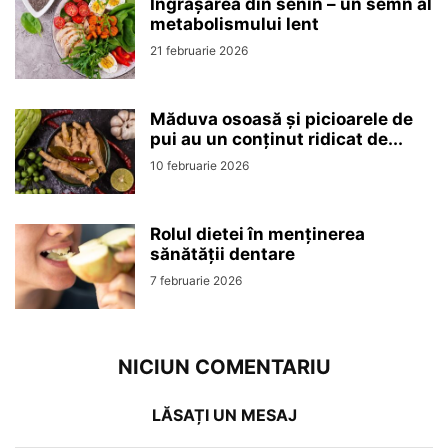
Îngrășarea din senin – un semn al
metabolismului lent
21 februarie 2026
Măduva osoasă și picioarele de
pui au un conținut ridicat de...
10 februarie 2026
Rolul dietei în menținerea
sănătății dentare
7 februarie 2026
NICIUN COMENTARIU
LĂSAȚI UN MESAJ