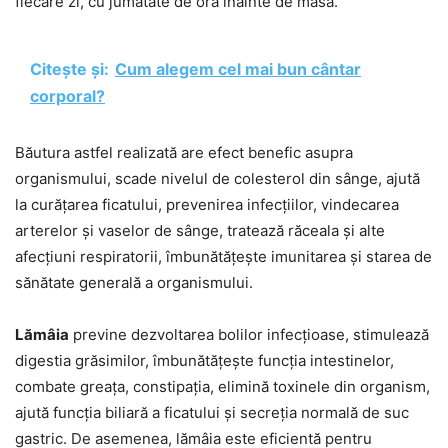
fiecare zi, cu jumătate de oră înainte de masă.
Citește și:
Cum alegem cel mai bun cântar
corporal?
Băutura astfel realizată are efect benefic asupra
organismului, scade nivelul de colesterol din sânge, ajută
la curățarea ficatului, prevenirea infecțiilor, vindecarea
arterelor și vaselor de sânge, tratează răceala și alte
afecțiuni respiratorii, îmbunătățește imunitarea și starea de
sănătate generală a organismului.
Lămâia
previne dezvoltarea bolilor infecțioase, stimulează
digestia grăsimilor, îmbunătățește funcția intestinelor,
combate greața, constipația, elimină toxinele din organism,
ajută funcția biliară a ficatului și secreția normală de suc
gastric. De asemenea, lămâia este eficientă pentru