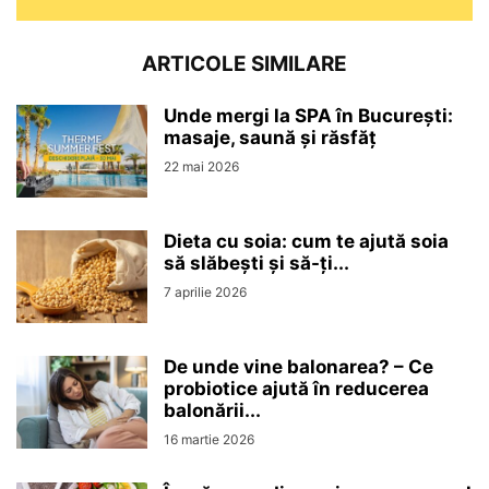
ARTICOLE SIMILARE
Unde mergi la SPA în București:
masaje, saună și răsfăț
22 mai 2026
Dieta cu soia: cum te ajută soia
să slăbești și să-ți...
7 aprilie 2026
De unde vine balonarea? – Ce
probiotice ajută în reducerea
balonării...
16 martie 2026