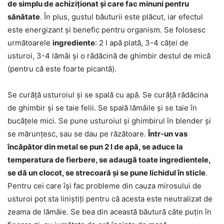
de simplu de achiziționat și care fac minuni pentru
sănătate
. În plus, gustul băuturii este plăcut, iar efectul
este energizant și benefic pentru organism. Se folosesc
următoarele
ingrediente
: 2 l apă plată, 3-4 căței de
usturoi, 3-4 lămâi și o rădăcină de ghimbir destul de mică
(pentru că este foarte picantă).
Se curăță usturoiul și se spală cu apă. Se curăță rădăcina
de ghimbir și se taie felii. Se spală lămâile și se taie în
bucățele mici. Se pune usturoiul și ghimbirul în blender și
se mărunțesc, sau se dau pe răzătoare.
Într-un vas
încăpător din metal se pun 2 l de apă, se aduce la
temperatura de fierbere, se adaugă toate ingredientele,
se dă un clocot, se strecoară și se pune lichidul în sticle
.
Pentru cei care își fac probleme din cauza mirosului de
usturoi pot sta liniștiți pentru că acesta este neutralizat de
zeama de lămâie. Se bea din această băutură câte puțin în