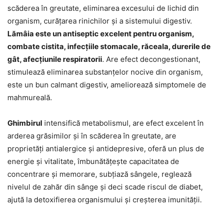
scăderea în greutate, eliminarea excesului de lichid din
organism, curățarea rinichilor și a sistemului digestiv.
Lămâia este un antiseptic excelent pentru organism,
combate cistita, infecțiile stomacale, răceala, durerile de
gât, afecțiunile respiratorii
. Are efect decongestionant,
stimulează eliminarea substanțelor nocive din organism,
este un bun calmant digestiv, ameliorează simptomele de
mahmureală.
Ghimbirul
intensifică metabolismul, are efect excelent în
arderea grăsimilor și în scăderea în greutate, are
proprietăți antialergice și antidepresive, oferă un plus de
energie și vitalitate, îmbunătățește capacitatea de
concentrare și memorare, subțiază sângele, reglează
nivelul de zahăr din sânge și deci scade riscul de diabet,
ajută la detoxifierea organismului și creșterea imunității.