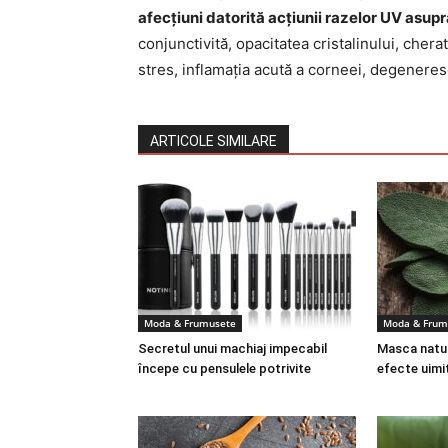
afecțiuni datorită acțiunii razelor UV asupr
conjunctivită, opacitatea cristalinului, chera
stres, inflamația acută a corneei, degenere
ARTICOLE SIMILARE
Moda & Frumusete
Moda & Frum
Secretul unui machiaj impecabil
Masca natura
începe cu pensulele potrivite
efecte uimi