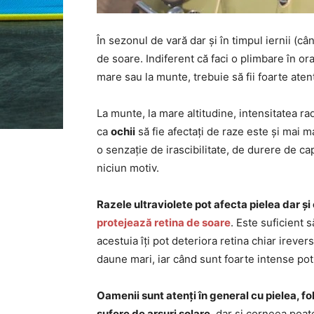
În sezonul de vară dar și în timpul iernii (câ
de soare. Indiferent că faci o plimbare în ora
mare sau la munte, trebuie să fii foarte atent
La munte, la mare altitudine, intensitatea rad
ca
ochii
să fie afectați de raze este și mai m
o senzație de irascibilitate, de durere de cap
niciun motiv.
Razele ultraviolete pot afecta pielea dar și 
protejează retina de soare
. Este suficient 
acestuia îți pot deteriora retina chiar irever
daune mari, iar când sunt foarte intense pot
Oamenii sunt atenți în general cu pielea, f
sufere de arsuri solare
, dar și corneea poat