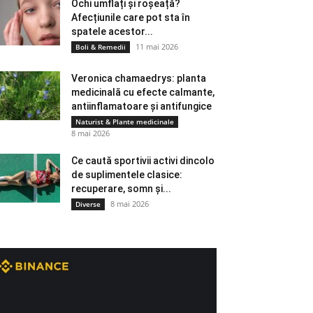
Ochi umflați și roșeață?
Afecțiunile care pot sta în
spatele acestor...
11 mai 2026
Boli & Remedii
Veronica chamaedrys: planta
medicinală cu efecte calmante,
antiinflamatoare și antifungice
Naturist & Plante medicinale
8 mai 2026
Ce caută sportivii activi dincolo
de suplimentele clasice:
recuperare, somn și...
8 mai 2026
Diverse