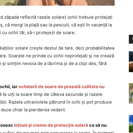
nd zăpada reflectă razele solare) ochii trebuie protejați
ș, că mergi la plajă sau la pescuit, că ești în vacanță la
 cu ochii tăi, să-i protejezi de soare.
iațiilor solare crește destul de tare, deci probabilitatea
are. Soarele ne prinde cu ochii neprotejați și ne crează
 și simțim nevoia de a lăcrima și de a clipi des, fără
ochii, iar
ochelarii de soare de proastă calitate nu
să te uiți la soare timp de câteva secunde și razele
sibil. Razele ultraviolete pătrund în ochi și pot produce
 duce chiar la pierderea vederii.
olosesc
loțiuni și creme de protecție solară
ca să nu
e suferi daune mari prin expunerea la soare. În termeni