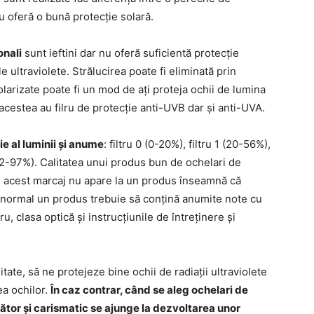
u oferă o bună protecție solară.
onali
sunt ieftini dar nu oferă suficientă protecție
e ultraviolete. Strălucirea poate fi eliminată prin
polarizate poate fi un mod de ați proteja ochii de lumina
acestea au filru de protecție anti-UVB dar și anti-UVA.
ie al luminii și anume
: filtru 0 (0-20%), filtru 1 (20-56%),
4 (92-97%). Calitatea unui produs bun de ochelari de
d acest marcaj nu apare la un produs înseamnă că
normal un produs trebuie să conțină anumite note cu
ru, clasa optică și instrucțiunile de întreținere și
tate, să ne protejeze bine ochii de radiații ultraviolete
a ochilor.
În caz contrar, când se aleg ochelari de
tor și carismatic se ajunge la dezvoltarea unor