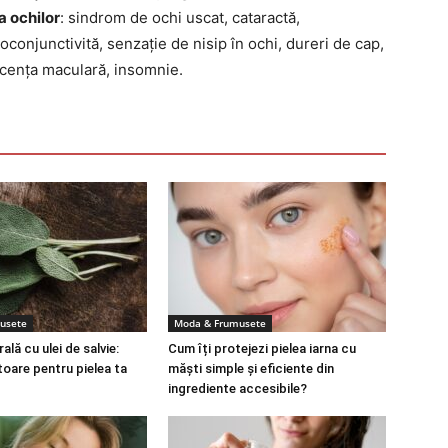
a ochilor
: sindrom de ochi uscat, cataractă,
toconjunctivită, senzație de nisip în ochi, dureri de cap,
scența maculară, insomnie.
usete
Moda & Frumusete
lă cu ulei de salvie:
Cum îți protejezi pielea iarna cu
toare pentru pielea ta
măști simple și eficiente din
ingrediente accesibile?