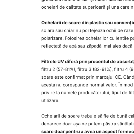
ochelari de calitate superioară și una care n
Ochelarii de soare din plastic sau convenți
solară sau chiar nu portejează ochii de razel
polarizare. Folosirea ochelarilor cu lentile 
reflectată de apă sau zăpadă, mai ales dacă 
Filtrele UV diferă prin procentul de absorbț
filtru 2 (57-81%), filtru 3 (82-91%), filtru 
soare este confirmat prin marcajul CE. Cân
acesta nu corespunde normativelor. În mod 
privire la numele producătorului, tipul de filt
utilizare.
Ochelarii de soare trebuie să fie de bună cali
deoarece doar așa ne putem păstra sănătate
soare doar pentru a avea un aspect fermecă