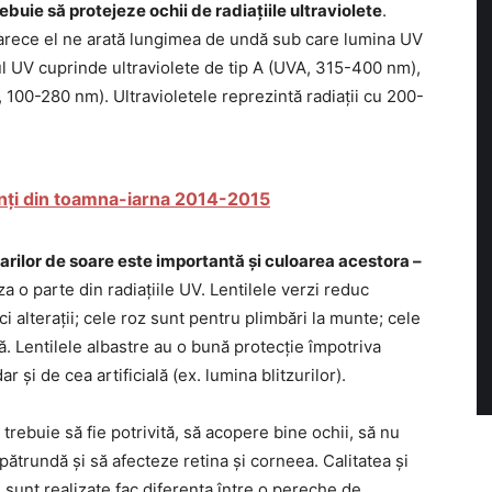
ebuie să protejeze ochii de radiațiile ultraviolete
.
rece el ne arată lungimea de undă sub care lumina UV
rul UV cuprinde ultraviolete de tip A (UVA, 315-400 nm),
 100-280 nm). Ultravioletele reprezintă radiații cu 200-
nți din toamna-iarna 2014-2015
larilor de soare este importantă și culoarea acestora –
 o parte din radiațiile UV. Lentilele verzi reduc
ici alterații; cele roz sunt pentru plimbări la munte; cele
ă. Lentilele albastre au o bună protecție împotriva
 și de cea artificială (ex. lumina blitzurilor).
trebuie să fie potrivită, să acopere bine ochii, să nu
 pătrundă și să afecteze retina și corneea. Calitatea și
e sunt realizate fac diferența între o pereche de