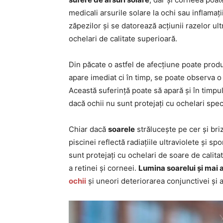
medicali arsurile solare la ochi sau inflamaț
zăpezilor și se datorează acțiunii razelor ul
ochelari de calitate superioară.
Din păcate o astfel de afecțiune poate produ
apare imediat ci în timp, se poate observa o 
Această suferință poate să apară și în timpul 
dacă ochii nu sunt protejați cu ochelari spec
Chiar dacă
soarele
strălucește pe cer și bri
piscinei reflectă radiațiile ultraviolete și sp
sunt protejați cu ochelari de soare de calit
a retinei și corneei.
Lumina soarelui și mai 
ochii
și uneori deteriorarea conjunctivei și a