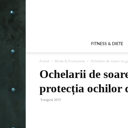
FITNESS & DIETE
Acasă
Moda & Frumusete
Ochelarii de soare nu g
Ochelarii de soar
protecția ochilor 
9 august 2015