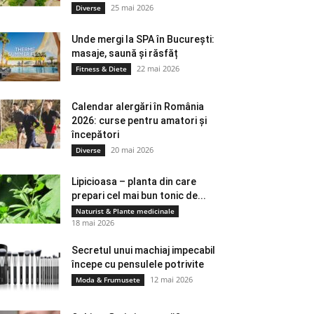
25 mai 2026
Diverse
Unde mergi la SPA în București:
masaje, saună și răsfăț
22 mai 2026
Fitness & Diete
Calendar alergări în România
2026: curse pentru amatori și
începători
20 mai 2026
Diverse
Lipicioasa – planta din care
prepari cel mai bun tonic de...
Naturist & Plante medicinale
18 mai 2026
Secretul unui machiaj impecabil
începe cu pensulele potrivite
12 mai 2026
Moda & Frumusete