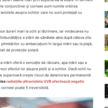
iile conjunctivei și corneei sunt numite orbirea
traviolete asupra ochilor care nu sunt protejați cu
ce dureri mari la ochi și lăcrimare, iar vindecarea nu
îmbunătățire a stării de sănătate abia după câteva zile.
plimbărilor cu ambarcațiuni în largul mării sau la plajă,
iali de protecție solară.
za mării oferă o senzație de răcoare, apa mării sau a
oresc efectul lor asupra pielii și a ochilor. Dacă ochii nu
ate superioară crește riscul de deteriorare permanentă
ales
radiațiile ultraviolete UVB afectează negativ
 corneei poate fi ireversibilă.