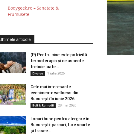
Bodygeek.ro – Sanatate &
Frumusete
Ultimele articole
(P) Pentru cine este potrivită
termoterapia și ce aspecte
trebuie luate...
1 iulie 2026
Diverse
Cele mai interesante
evenimente wellness din
București în iunie 2026
28 mai 2026
Boli & Remedii
Locuri bune pentru alergare în
București: parcuri, ture scurte
și trasee...