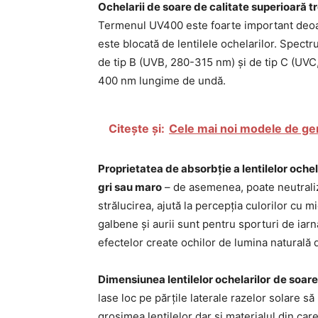
Ochelarii de soare de calitate superioară tr
Termenul UV400 este foarte important deoa
este blocată de lentilele ochelarilor. Spect
de tip B (UVB, 280-315 nm) și de tip C (UVC,
400 nm lungime de undă.
Citește și:
Cele mai noi modele de ge
Proprietatea de absorbție a lentilelor oche
gri sau maro
– de asemenea, poate neutraliza
strălucirea, ajută la percepția culorilor cu m
galbene și aurii sunt pentru sporturi de iarn
efectelor create ochilor de lumina naturală dar
Dimensiunea lentilelor ochelarilor
de soare
lase loc pe părțile laterale razelor solare să
grosimea lentilelor dar și materialul din car