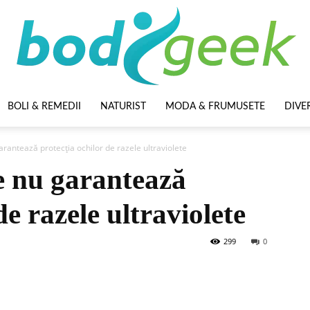
BOLI & REMEDII
NATURIST
MODA & FRUMUSETE
DIVE
BodyGeek
arantează protecția ochilor de razele ultraviolete
e nu garantează
de razele ultraviolete
299
0