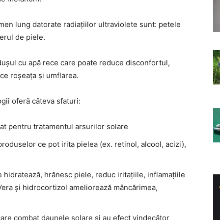
n lung datorate radiațiilor ultraviolete sunt: petele
erul de piele.
 dușul cu apă rece care poate reduce disconfortul,
ce roșeața și umflarea.
gii oferă câteva sfaturi:
at pentru tratamentul arsurilor solare
produselor ce pot irita pielea (ex. retinol, alcool, acizi),
idratează, hrănesc piele, reduc iritațiile, inflamațiile
Vera și hidrocortizol ameliorează mâncărimea,
care combat daunele solare și au efect vindecător