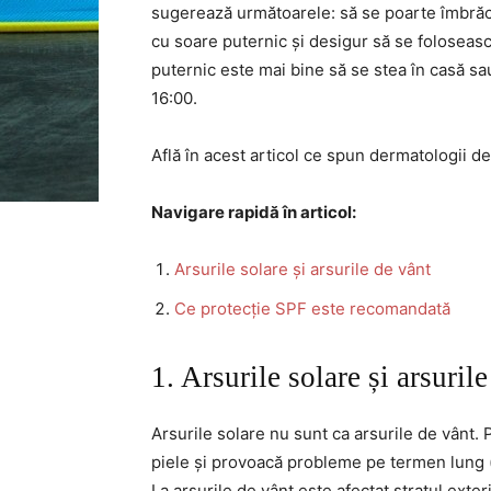
sugerează următoarele: să se poarte îmbrăc
cu soare puternic și desigur să se foloseas
puternic este mai bine să se stea în casă sau
16:00.
Află în acest articol ce spun dermatologii de
Navigare rapidă în articol:
Arsurile solare și arsurile de vânt
Ce protecție SPF este recomandată
1. Arsurile solare și arsuril
Arsurile solare nu sunt ca arsurile de vânt.
piele și provoacă probleme pe termen lung (e
La arsurile de vânt este afectat stratul exterio