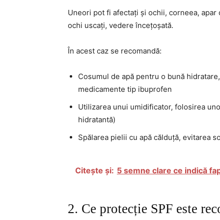
Uneori pot fi afectați și ochii, corneea, apa
ochi uscați, vedere încețoșată.
În acest caz se recomandă:
Cosumul de apă pentru o bună hidratare,
medicamente tip ibuprofen
Utilizarea unui umidificator, folosirea un
hidratantă)
Spălarea pielii cu apă călduță, evitarea so
Citește și:
5 semne clare ce indică fap
2. Ce protecție SPF este re