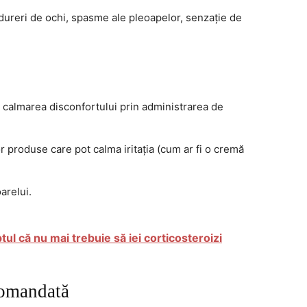
r dureri de ochi, spasme ale pleoapelor, senzație de
 calmarea disconfortului prin administrarea de
or produse care pot calma iritația (cum ar fi o cremă
arelui.
tul că nu mai trebuie să iei corticosteroizi
comandată