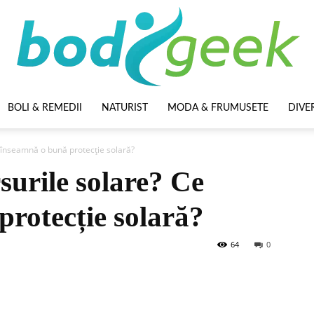
BOLI & REMEDII
NATURIST
MODA & FRUMUSETE
DIVE
BodyGeek
înseamnă o bună protecție solară?
urile solare? Ce
rotecție solară?
64
0