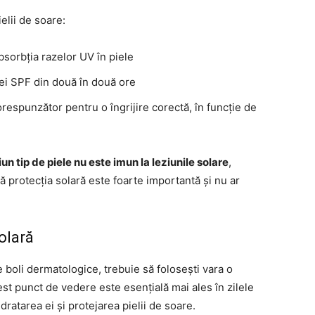
elii de soare:
sorbția razelor UV în piele
ei SPF din două în două ore
respunzător pentru o îngrijire corectă, în funcție de
iun tip de piele nu este imun la leziunile solare
,
că protecția solară este foarte importantă și nu ar
olară
e boli dermatologice, trebuie să folosești vara o
cest punct de vedere este esențială mai ales în zilele
dratarea ei și protejarea pielii de soare.