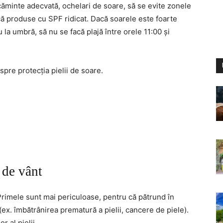
ăminte adecvată, ochelari de soare, să se evite zonele
că produse cu SPF ridicat. Dacă soarele este foarte
 la umbră, să nu se facă plajă între orele 11:00 și
spre protecția pielii de soare.
e de vânt
 Primele sunt mai periculoase, pentru că pătrund în
x. îmbătrânirea prematură a pielii, cancere de piele).
r al pielii.