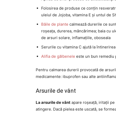
Folosirea de produse ce conțin resveratr
uleiul de Jojoba, vitamina E și untul de 
Băile de plante
calmează durerile ce sunt
roșeața, durerea, mâncărimea; baia cu ul
de arsuri solare, inflamațiile, oboseala
Serurile cu vitamina C ajută la întinerirea
Alifia de gălbenele
este un bun remediu pen
Pentru calmarea durerii provocată de arsur
medicamente: ibuprofen sau alte antiinflam
Arsurile de vânt
La arsurile de vânt
apare roșeață, iritații pe
atingere. Dacă pielea este uscată, se formează