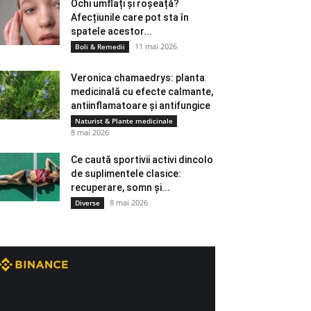
Ochi umflați și roșeață?
Afecțiunile care pot sta în
spatele acestor...
11 mai 2026
Boli & Remedii
Veronica chamaedrys: planta
medicinală cu efecte calmante,
antiinflamatoare și antifungice
Naturist & Plante medicinale
8 mai 2026
Ce caută sportivii activi dincolo
de suplimentele clasice:
recuperare, somn și...
8 mai 2026
Diverse