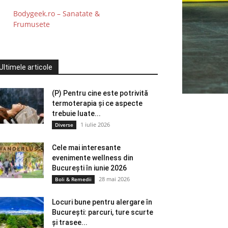
Bodygeek.ro – Sanatate &
Frumusete
Ultimele articole
(P) Pentru cine este potrivită
termoterapia și ce aspecte
trebuie luate...
1 iulie 2026
Diverse
Cele mai interesante
evenimente wellness din
București în iunie 2026
28 mai 2026
Boli & Remedii
Locuri bune pentru alergare în
București: parcuri, ture scurte
și trasee...