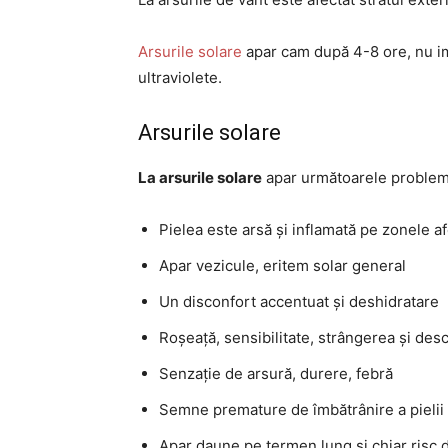
Arsurile solare
apar cam după 4-8 ore, nu ime
ultraviolete.
Arsurile solare
La arsurile solare
apar următoarele problem
Pielea este arsă și inflamată pe zonele a
Apar vezicule, eritem solar general
Un disconfort accentuat și deshidratare
Roșeață, sensibilitate, strângerea și des
Senzație de arsură, durere, febră
Semne premature de îmbătrânire a pielii
Apar daune pe termen lung și chiar risc