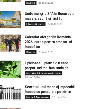
25 mai 2026
Diverse
Unde mergi la SPA în București:
masaje, saună și răsfăț
22 mai 2026
Fitness & Diete
Calendar alergări în România
2026: curse pentru amatori și
începători
20 mai 2026
Diverse
Lipicioasa – planta din care
prepari cel mai bun tonic de...
Naturist & Plante medicinale
18 mai 2026
Secretul unui machiaj impecabil
începe cu pensulele potrivite
12 mai 2026
Moda & Frumusete