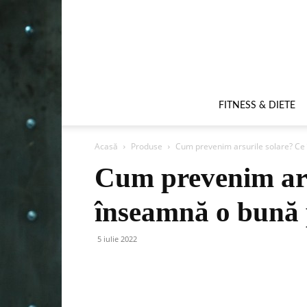
FITNESS & DIETE
Acasă
Produse
Cum prevenim arsurile solare? Ce 
Cum prevenim ars
înseamnă o bună p
5 iulie 2022