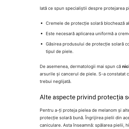
Iată ce spun specialiștii despre protejarea pi
Cremele de protecție solară blochează ab
Este necesară aplicarea uniformă a crem
Găsirea produsului de protecție solară co
tipul de piele.
De asemenea, dermatologii mai spun că
nic
arsurile și cancerul de piele. S-a constatat 
trebui neglijată.
Alte aspecte privind protecția s
Pentru a-ți proteja pielea de melanom și alt
protecție solară bună. Îngrijirea pielii din a
caniculare. Asta înseamnă: spălarea pielii, hi