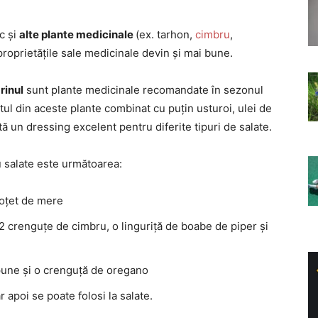
c și
alte plante medicinale
(ex. tarhon,
cimbru
,
 proprietățile sale medicinale devin și mai bune.
rinul
sunt plante medicinale recomandate în sezonul
etul din aceste plante combinat cu puțin usturoi, ulei de
ă un dressing excelent pentru diferite tipuri de salate.
u salate este următoarea:
 oțet de mere
 crenguțe de cimbru, o linguriță de boabe de piper și
pune și o crenguță de oregano
 apoi se poate folosi la salate.