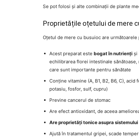
Se pot folosi și alte combinații de plante med
Proprietățile oțetului de mere 
Oțetul de mere cu busuioc are următoarele pr
Acest preparat este
bogat în nutrienți
și 
echilibrarea florei intestinale sănătoase, 
care sunt importante pentru sănătate
Conține vitamine (A, B1, B2, B6, C), acid f
potasiu, fosfor, sulf, cupru)
Previne cancerul de stomac
Are efect antioxidant, de aceea amelioreaz
Are proprietăți tonice asupra sistemului
Ajută în tratamentul gripei, scade temper