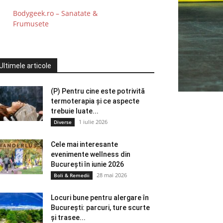
Bodygeek.ro – Sanatate &
Frumusete
Ultimele articole
(P) Pentru cine este potrivită
termoterapia și ce aspecte
trebuie luate...
1 iulie 2026
Diverse
Cele mai interesante
evenimente wellness din
București în iunie 2026
28 mai 2026
Boli & Remedii
Locuri bune pentru alergare în
București: parcuri, ture scurte
și trasee...