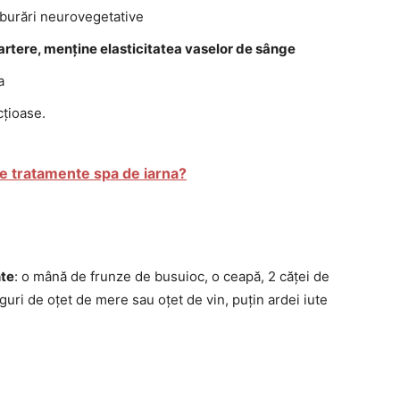
ulburări neurovegetative
artere, menține elasticitatea vaselor de sânge
a
cțioase.
te tratamente spa de iarna?
nte
: o mână de frunze de busuioc, o ceapă, 2 căței de
guri de oțet de mere sau oțet de vin, puțin ardei iute