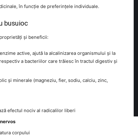
icinale, în funcție de preferințele individuale.
cu busuioc
oprietăți și beneficii:
enzime active, ajută la alcalinizarea organismului și la
respectiv a bacteriilor care trăiesc în tractul digestiv și
olic și minerale (magneziu, fier, sodiu, calciu, zinc,
ă efectul nociv al radicalilor liberi
 nervos
atura corpului