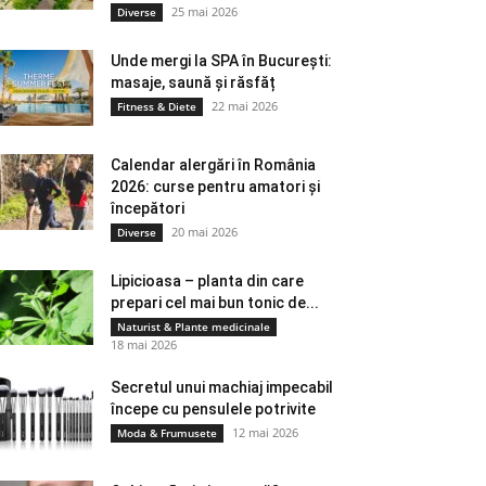
25 mai 2026
Diverse
Unde mergi la SPA în București:
masaje, saună și răsfăț
22 mai 2026
Fitness & Diete
Calendar alergări în România
2026: curse pentru amatori și
începători
20 mai 2026
Diverse
Lipicioasa – planta din care
prepari cel mai bun tonic de...
Naturist & Plante medicinale
18 mai 2026
Secretul unui machiaj impecabil
începe cu pensulele potrivite
12 mai 2026
Moda & Frumusete