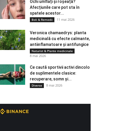
Ochi umflați și roșeață?
Afecțiunile care pot sta în
spatele acestor...
11 mai 2026
Boli & Remedii
Veronica chamaedrys: planta
medicinală cu efecte calmante,
antiinflamatoare și antifungice
Naturist & Plante medicinale
8 mai 2026
Ce caută sportivii activi dincolo
de suplimentele clasice:
recuperare, somn și...
8 mai 2026
Diverse