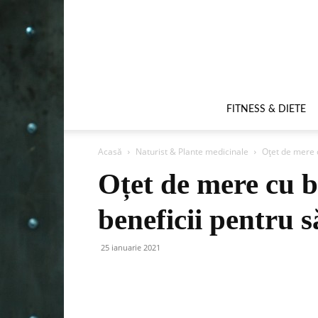
FITNESS & DIETE
Acasă
Naturist & Plante medicinale
Oțet de mere c
Oțet de mere cu b
beneficii pentru 
25 ianuarie 2021