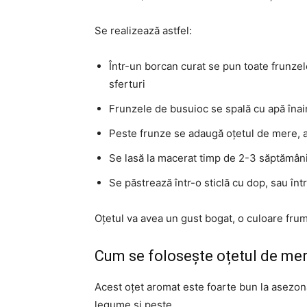
Se realizează astfel:
Într-un borcan curat se pun toate frunzele
sferturi
Frunzele de busuioc se spală cu apă înain
Peste frunze se adaugă oțetul de mere, 
Se lasă la macerat timp de 2-3 săptămâni,
Se păstrează într-o sticlă cu dop, sau înt
Oțetul va avea un gust bogat, o culoare fru
Cum se folosește oțetul de me
Acest oțet aromat este foarte bun la asezonar
legume și pește.