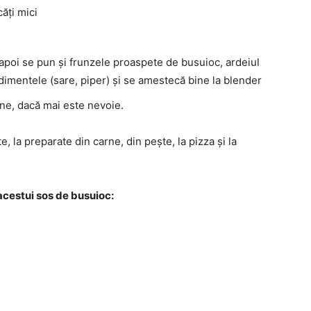
căți mici
 apoi se pun și frunzele proaspete de busuioc, ardeiul
ndimentele (sare, piper) și se amestecă bine la blender
ine, dacă mai este nevoie.
, la preparate din carne, din pește, la pizza și la
 acestui sos de busuioc: