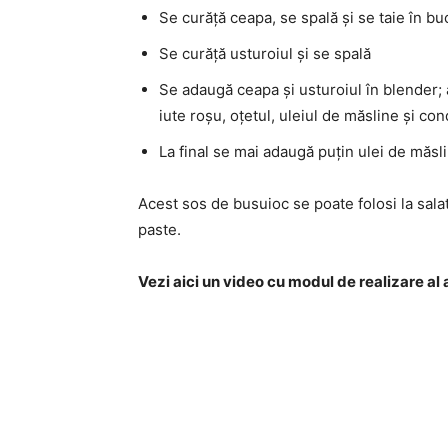
Se curăță ceapa, se spală și se taie în bu
Se curăță usturoiul și se spală
Se adaugă ceapa și usturoiul în blender;
iute roșu, oțetul, uleiul de măsline și co
La final se mai adaugă puțin ulei de măsl
Acest sos de busuioc se poate folosi la salate
paste.
Vezi aici un video cu modul de realizare al