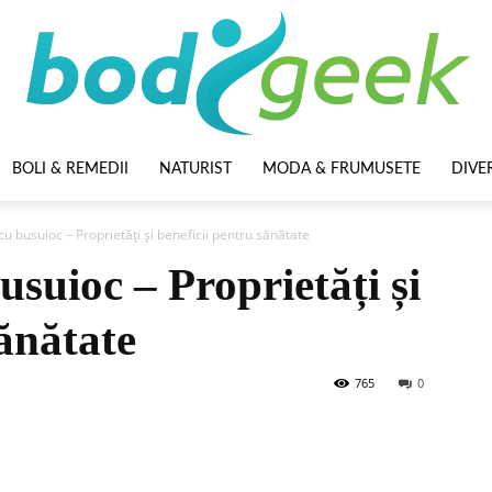
BOLI & REMEDII
NATURIST
MODA & FRUMUSETE
DIVE
BodyGeek
u busuioc – Proprietăți și beneficii pentru sănătate
usuioc – Proprietăți și
sănătate
765
0