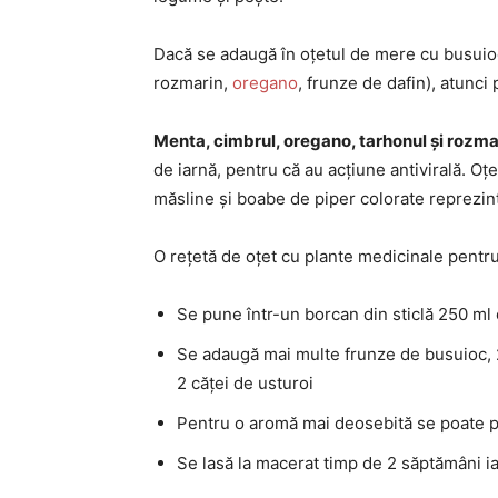
Dacă se adaugă în oțetul de mere cu busuio
rozmarin,
oregano
, frunze de dafin), atunci
Menta, cimbrul, oregano, tarhonul și rozma
de iarnă, pentru că au acțiune antivirală. Oț
măsline și boabe de piper colorate reprezint
O rețetă de oțet cu plante medicinale pentr
Se pune într-un borcan din sticlă 250 ml
Se adaugă mai multe frunze de busuioc, 2
2 căței de usturoi
Pentru o aromă mai deosebită se poate 
Se lasă la macerat timp de 2 săptămâni iar