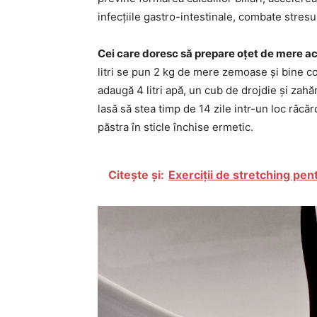
infecțiile gastro-intestinale, combate stresu
Cei care doresc să prepare oțet de mere ac
litri se pun 2 kg de mere zemoase și bine c
adaugă 4 litri apă, un cub de drojdie și zahă
lasă să stea timp de 14 zile intr-un loc răcăr
păstra în sticle închise ermetic.
Citește și:
Exerciții de stretching pen