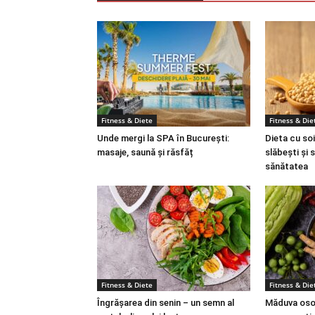
Fitness & Diete
Fitness & Die
Unde mergi la SPA în București:
Dieta cu soi
masaje, saună și răsfăț
slăbești și 
sănătatea
Fitness & Diete
Fitness & Die
Îngrășarea din senin – un semn al
Măduva osoa