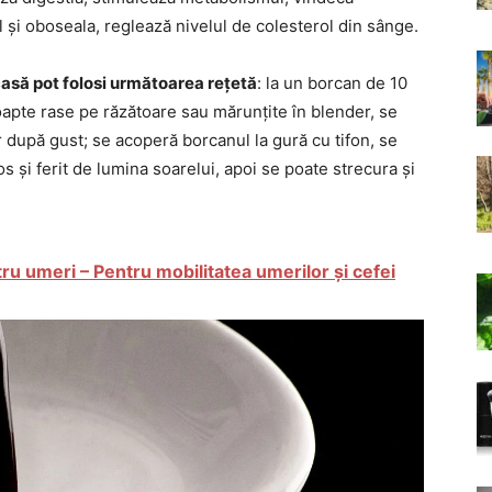
l și oboseala, reglează nivelul de colesterol din sânge.
asă pot folosi următoarea rețetă
: la un borcan de 10
oapte rase pe răzătoare sau mărunțite în blender, se
r după gust; se acoperă borcanul la gură cu tifon, se
os și ferit de lumina soarelui, apoi se poate strecura și
tru umeri – Pentru mobilitatea umerilor și cefei