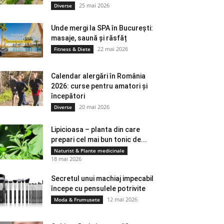
25 mai 2026
Diverse
Unde mergi la SPA în București:
masaje, saună și răsfăț
22 mai 2026
Fitness & Diete
Calendar alergări în România
2026: curse pentru amatori și
începători
20 mai 2026
Diverse
Lipicioasa – planta din care
prepari cel mai bun tonic de...
Naturist & Plante medicinale
18 mai 2026
Secretul unui machiaj impecabil
începe cu pensulele potrivite
12 mai 2026
Moda & Frumusete