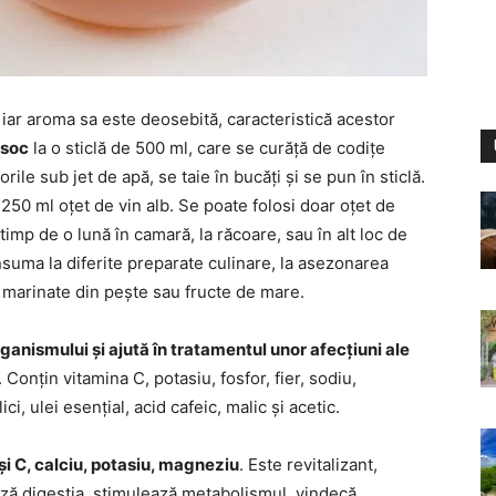
 iar aroma sa este deosebită, caracteristică acestor
 soc
la o sticlă de 500 ml, care se curăță de codițe
ile sub jet de apă, se taie în bucăți și se pun în sticlă.
50 ml oțet de vin alb. Se poate folosi doar oțet de
timp de o lună în camară, la răcoare, sau în alt loc de
suma la diferite preparate culinare, la asezonarea
a marinate din pește sau fructe de mare.
ganismului și ajută în tratamentul unor afecțiuni ale
. Conțin vitamina C, potasiu, fosfor, fier, sodiu,
i, ulei esențial, acid cafeic, malic și acetic.
și C, calciu, potasiu, magneziu
. Este revitalizant,
ează digestia, stimulează metabolismul, vindecă