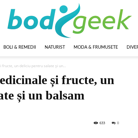
BOLI & REMEDII
NATURIST
MODA & FRUMUSETE
DIVE
BodyGeek
 fructe, un deliciu pentru salate și un...
dicinale și fructe, un
ate și un balsam
633
0