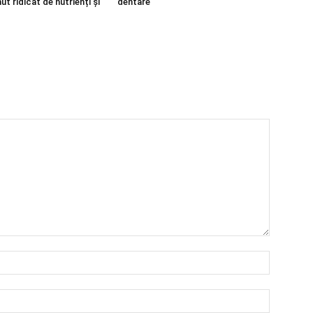
ut ridicat de nutrienți și
dentare