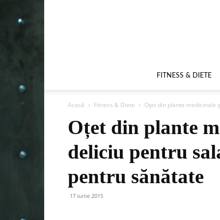
FITNESS & DIETE
Acasă
Fitness & Diete
Oțet din plante medicinale și
Oțet din plante me
deliciu pentru sal
pentru sănătate
17 iunie 2015