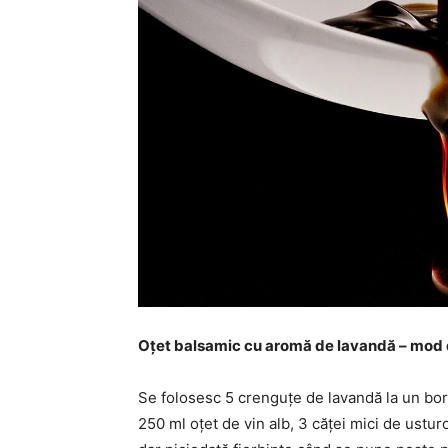
Oțet balsamic cu aromă de lavandă – mod 
Se folosesc 5 crenguțe de lavandă la un bo
250 ml oțet de vin alb, 3 căței mici de ustur