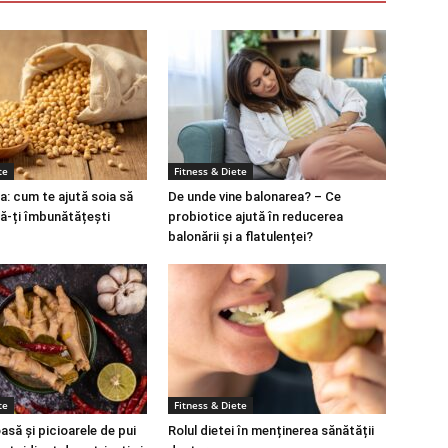
te
Fitness & Diete
a: cum te ajută soia să
De unde vine balonarea? – Ce
să-ți îmbunătățești
probiotice ajută în reducerea
balonării și a flatulenței?
te
Fitness & Diete
să și picioarele de pui
Rolul dietei în menținerea sănătății