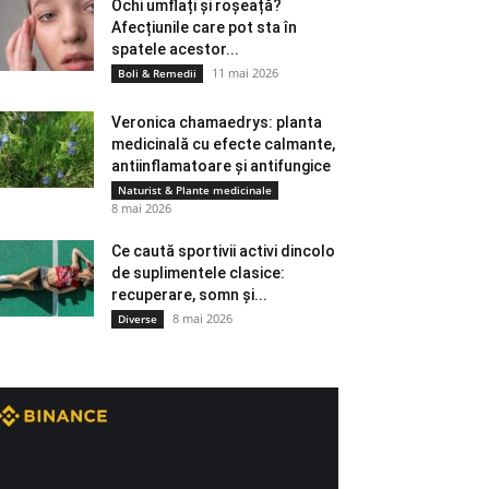
Ochi umflați și roșeață?
Afecțiunile care pot sta în
spatele acestor...
11 mai 2026
Boli & Remedii
Veronica chamaedrys: planta
medicinală cu efecte calmante,
antiinflamatoare și antifungice
Naturist & Plante medicinale
8 mai 2026
Ce caută sportivii activi dincolo
de suplimentele clasice:
recuperare, somn și...
8 mai 2026
Diverse