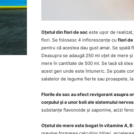
Oțetul din flori de soc
este ușor de realizat,
flori. Se folosesc 4 inflorescențe cu
flori de
pentru că acestea dau gust amar. Se spală flor
Deasupra se adaugă 250 ml oțet de mere și 2
mere în cantitate de 500 ml. Se lasă să stea 
acest gen unde este întuneric. Se poate con
salatelor de legume fierte sau proaspete, l
Florile de soc au efect revigorant asupra or
corpului și a unor boli ale sistemului nervos
substanțe flavonoide și saponine, acizi fenolic
Oțetul de mere este bogat în vitamine A, B 
previne formarea calculilor biliari, acceler