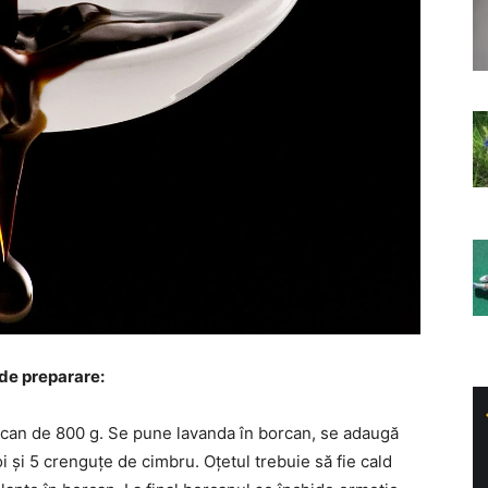
de preparare:
rcan de 800 g. Se pune lavanda în borcan, se adaugă
oi și 5 crenguțe de cimbru. Oțetul trebuie să fie cald