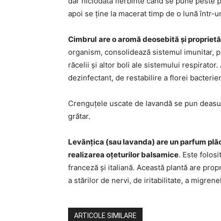
dar niciodată fierbinte când se pune peste p
apoi se ține la macerat timp de o lună într-un
Cimbrul
are o aromă deosebită și proprietă
organism, consolidează sistemul imunitar, pre
răcelii și altor boli ale sistemului respirator
dezinfectant, de restabilire a florei bacteri
Crenguțele uscate de lavandă se pun deasupr
grătar.
Levănțica (sau lavanda) are un parfum plăc
realizarea oțeturilor balsamice
. Este folos
franceză și italiană. Această plantă are prop
a stărilor de nervi, de iritabilitate, a migre
ARTICOLE SIMILARE