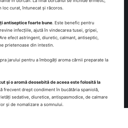
lante în borcan. La final borcanul se închide ermetic,
 loc curat, întunecat și răcoros.
ți antiseptice foarte bune
. Este benefic pentru
vine infecțiile, ajută în vindecarea tusei, gripei,
. Are efect astringent, diuretic, calmant, antiseptic,
ene prietenoase din intestin.
a jarului pentru a îmbogăți aroma cărnii preparate la
ut și o aromă deosebită de aceea este folosită la
ită frecvent drept condiment în bucătăria spaniolă,
rietăți sedative, diuretice, antispasmodice, de calmare
nelor și de nomalizare a somnului.