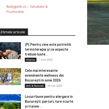
Bodygeek.ro – Sanatate &
Frumusete
Ultimele articole
(P) Pentru cine este potrivită
termoterapia și ce aspecte
trebuie luate...
1 iulie 2026
Diverse
Cele mai interesante
evenimente wellness din
București în iunie 2026
28 mai 2026
Boli & Remedii
Locuri bune pentru alergare în
București: parcuri, ture scurte
și trasee...