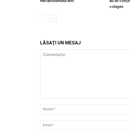
metabolismului lent
au un conțin
colagen
LĂSAȚI UN MESAJ