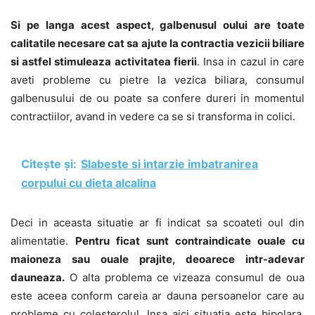
Si pe langa acest aspect, galbenusul oului are toate
calitatile necesare cat sa ajute la contractia vezicii biliare
si astfel stimuleaza activitatea fierii
. Insa in cazul in care
aveti probleme cu pietre la vezica biliara, consumul
galbenusului de ou poate sa confere dureri in momentul
contractiilor, avand in vedere ca se si transforma in colici.
Citește și:
Slabeste si intarzie imbatranirea
corpului cu dieta alcalina
Deci in aceasta situatie ar fi indicat sa scoateti oul din
alimentatie.
Pentru ficat sunt contraindicate ouale cu
maioneza sau ouale prajite, deoarece intr-adevar
dauneaza.
O alta problema ce vizeaza consumul de oua
este aceea conform careia ar dauna persoanelor care au
probleme cu colesterolul. Insa aici situatia este bipolara,