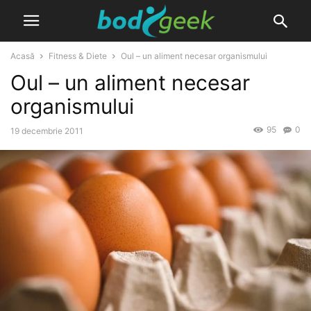
Acasă
Fitness & Diete
Oul – un aliment necesar organismului
Oul – un aliment necesar
organismului
95
0
19 decembrie 2011