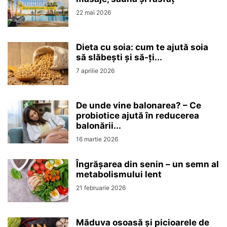
22 mai 2026
Dieta cu soia: cum te ajută soia
să slăbești și să-ți...
7 aprilie 2026
De unde vine balonarea? – Ce
probiotice ajută în reducerea
balonării...
16 martie 2026
Îngrășarea din senin – un semn al
metabolismului lent
21 februarie 2026
Măduva osoasă și picioarele de