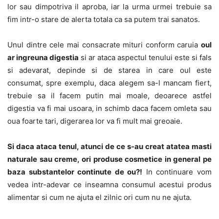
lor sau dimpotriva il aproba, iar la urma urmei trebuie sa
fim intr-o stare de alerta totala ca sa putem trai sanatos.
Unul dintre cele mai consacrate mituri conform caruia
oul
ar ingreuna digestia
si ar ataca aspectul tenului este si fals
si adevarat, depinde si de starea in care oul este
consumat, spre exemplu, daca alegem sa-l mancam fiert,
trebuie sa il facem putin mai moale, deoarece astfel
digestia va fi mai usoara, in schimb daca facem omleta sau
oua foarte tari, digerarea lor va fi mult mai greoaie.
Si daca ataca tenul, atunci de ce s-au creat atatea masti
naturale sau creme, ori produse cosmetice in general pe
baza substantelor continute de ou?!
In continuare vom
vedea intr-adevar ce inseamna consumul acestui produs
alimentar si cum ne ajuta el zilnic ori cum nu ne ajuta.