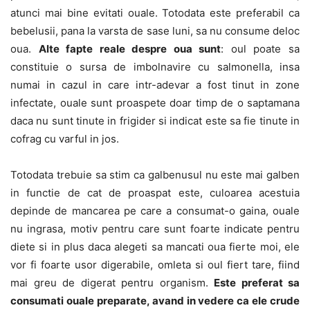
atunci mai bine evitati ouale. Totodata este preferabil ca
bebelusii, pana la varsta de sase luni, sa nu consume deloc
oua.
Alte fapte reale despre oua sunt
: oul poate sa
constituie o sursa de imbolnavire cu salmonella, insa
numai in cazul in care intr-adevar a fost tinut in zone
infectate, ouale sunt proaspete doar timp de o saptamana
daca nu sunt tinute in frigider si indicat este sa fie tinute in
cofrag cu varful in jos.
Totodata trebuie sa stim ca galbenusul nu este mai galben
in functie de cat de proaspat este, culoarea acestuia
depinde de mancarea pe care a consumat-o gaina, ouale
nu ingrasa, motiv pentru care sunt foarte indicate pentru
diete si in plus daca alegeti sa mancati oua fierte moi, ele
vor fi foarte usor digerabile, omleta si oul fiert tare, fiind
mai greu de digerat pentru organism.
Este preferat sa
consumati ouale preparate, avand in vedere ca ele crude