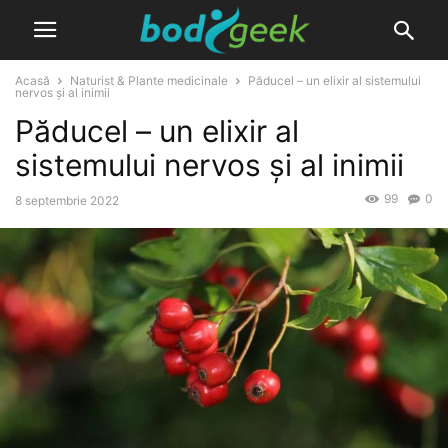
Acasă
Naturist & Plante medicinale
Păducel – un elixir al sistemului
nervos și al inimii
Păducel – un elixir al
sistemului nervos și al inimii
99
0
8 septembrie 2022