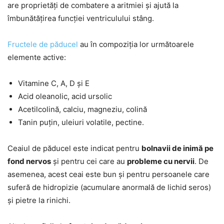
are proprietăți de combatere a aritmiei și ajută la
îmbunătățirea funcției ventriculului stâng.
Fructele de păducel
au în compoziția lor următoarele
elemente active:
Vitamine C, A, D și E
Acid oleanolic, acid ursolic
Acetilcolină, calciu, magneziu, colină
Tanin puțin, uleiuri volatile, pectine.
Ceaiul de păducel este indicat pentru
bolnavii de inimă pe
fond nervos
și pentru cei care au
probleme cu nervii
. De
asemenea, acest ceai este bun și pentru persoanele care
suferă de hidropizie (acumulare anormală de lichid seros)
și pietre la rinichi.