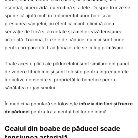
esențial, hiperozidă, quercitină și altele. Despre frunze se
spune că ajută mult în tratamentul unor boli: scad
presiunea sângelui, au efect calmant, elimină acea
senzație de frică și anxietate și ameliorează tensiunea
arterială. Toamna, fruzele de păducel nu mai sunt bune
pentru preparatele tradiționale; ele se culeg primăvara.
Toate aceste părți ale păducelului sunt similare din punct
de vedere fitochimic și sunt folosite pentru ingredientele
lor active deosebite și proprietățile benefice penru
sănătatea organismului.
În medicina populară se folosește
infuzia din flori și frunze
de păducel
pentru tratamentul bolilor de inimă.
Ceaiul din boabe de păducel scade
tensiunea arterială