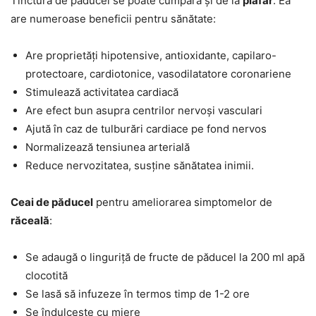
Tinctura de păducel se poate cumpăra și de la
plafar
. Ea
are numeroase beneficii pentru sănătate:
Are proprietăți hipotensive, antioxidante, capilaro-
protectoare, cardiotonice, vasodilatatore coronariene
Stimulează activitatea cardiacă
Are efect bun asupra centrilor nervoși vasculari
Ajută în caz de tulburări cardiace pe fond nervos
Normalizează tensiunea arterială
Reduce nervozitatea, susține sănătatea inimii.
Ceai de păducel
pentru ameliorarea simptomelor de
răceală
:
Se adaugă o linguriță de fructe de păducel la 200 ml apă
clocotită
Se lasă să infuzeze în termos timp de 1-2 ore
Se îndulcește cu miere