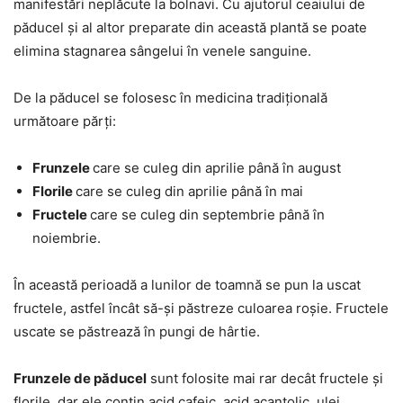
manifestări neplăcute la bolnavi. Cu ajutorul ceaiului de
păducel și al altor preparate din această plantă se poate
elimina stagnarea sângelui în venele sanguine.
De la păducel se folosesc în medicina tradițională
următoare părți:
Frunzele
care se culeg din aprilie până în august
Florile
care se culeg din aprilie până în mai
Fructele
care se culeg din septembrie până în
noiembrie.
În această perioadă a lunilor de toamnă se pun la uscat
fructele, astfel încât să-și păstreze culoarea roșie. Fructele
uscate se păstrează în pungi de hârtie.
Frunzele de păducel
sunt folosite mai rar decât fructele și
florile, dar ele conțin acid cafeic, acid acantolic, ulei