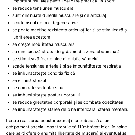
important mai ales pentru cei care practică un sport
se reduce tensiunea musculară
sunt diminuate durerile musculare și de articulații
scade riscul de boli degenerative
se poate menține rezistența articulațiilor și se stimulează și
lubrifierea acestora
se crește mobilitatea musculară
se diminuează stratul de grăsime din zona abdominală
se stimulează foarte bine circulația sângelui
scade tensiunea arterială și se îmbunătățește respirația
se îmbunătățește condiția fizică
se elimină stresul
se combate sedentarismul
se îmbunătățește postura corpului
se reduce greutatea corporală și se combate obezitatea
se îmbunătățește starea de bine interioară, starea mentală.
Pentru realizarea acestor exerciții nu trebuie să ai un
echipament special, doar trebuie să fii îmbrăcat lejer (în haine
care să-ți ofere o anumită libertate de mișcare) și eventual să