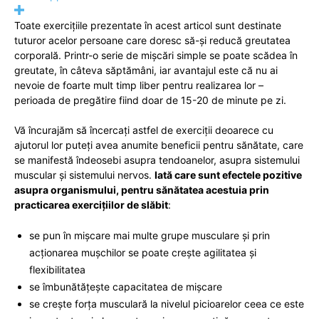
Toate exercițiile prezentate în acest articol sunt destinate
tuturor acelor persoane care doresc să-și reducă greutatea
corporală. Printr-o serie de mișcări simple se poate scădea în
greutate, în câteva săptămâni, iar avantajul este că nu ai
nevoie de foarte mult timp liber pentru realizarea lor –
perioada de pregătire fiind doar de 15-20 de minute pe zi.
Vă încurajăm să încercați astfel de exerciții deoarece cu
ajutorul lor puteți avea anumite beneficii pentru sănătate, care
se manifestă îndeosebi asupra tendoanelor, asupra sistemului
muscular și sistemului nervos.
Iată care sunt efectele pozitive
asupra organismului, pentru sănătatea acestuia prin
practicarea exercițiilor de slăbit
:
se pun în mișcare mai multe grupe musculare și prin
acționarea mușchilor se poate crește agilitatea și
flexibilitatea
se îmbunătățește capacitatea de mișcare
se crește forța musculară la nivelul picioarelor ceea ce este