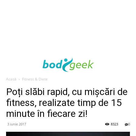
Acasă
Fitness & Diete
Poți slăbi rapid, cu mișcări de
fitness, realizate timp de 15
minute în fiecare zi!
3 iunie 2017
8323
0