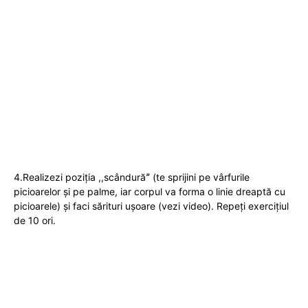
4.Realizezi poziția ,,scândurăˮ (te sprijini pe vârfurile
picioarelor și pe palme, iar corpul va forma o linie dreaptă cu
picioarele) și faci sărituri ușoare (vezi video). Repeți exercițiul
de 10 ori.