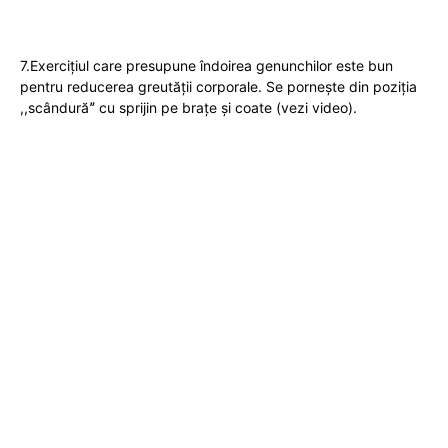
7.Exercițiul care presupune îndoirea genunchilor este bun
pentru reducerea greutății corporale. Se pornește din poziția
,,scândurăˮ cu sprijin pe brațe și coate (vezi video).