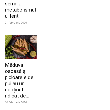
semn al
metabolismul
ui lent
21 februarie 2026
Măduva
osoasă și
picioarele de
pui au un
conținut
ridicat de...
10 februarie 2026