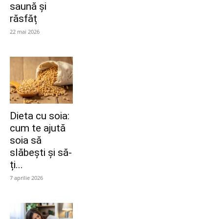
saună și
răsfăț
22 mai 2026
Dieta cu soia:
cum te ajută
soia să
slăbești și să-
ți...
7 aprilie 2026