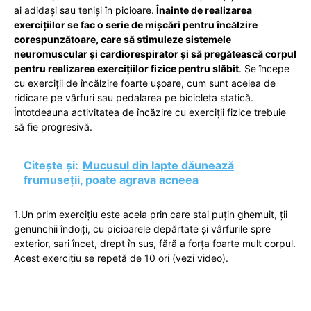
ai adidași sau teniși în picioare.
Înainte de realizarea
exercițiilor se fac o serie de mișcări pentru încălzire
corespunzătoare, care să stimuleze sistemele
neuromuscular și cardiorespirator și să pregătească corpul
pentru realizarea exercițiilor fizice pentru slăbit
. Se începe
cu exerciții de încălzire foarte ușoare, cum sunt acelea de
ridicare pe vârfuri sau pedalarea pe bicicleta statică.
Întotdeauna activitatea de încăzire cu exerciții fizice trebuie
să fie progresivă.
Citește și:
Mucusul din lapte dăunează
frumuseții, poate agrava acneea
1.Un prim exercițiu este acela prin care stai puțin ghemuit, ții
genunchii îndoiți, cu picioarele depărtate și vârfurile spre
exterior, sari încet, drept în sus, fără a forța foarte mult corpul.
Acest exercițiu se repetă de 10 ori (vezi video).