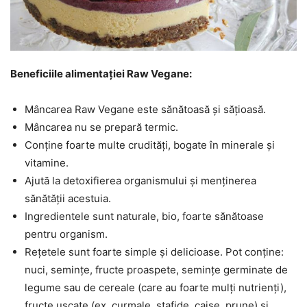
Beneficiile alimentației Raw Vegane:
Mâncarea Raw Vegane este sănătoasă și sățioasă.
Mâncarea nu se prepară termic.
Conține foarte multe crudități, bogate în minerale și
vitamine.
Ajută la detoxifierea organismului și menținerea
sănătății acestuia.
Ingredientele sunt naturale, bio, foarte sănătoase
pentru organism.
Rețetele sunt foarte simple și delicioase. Pot conține:
nuci, semințe, fructe proaspete, semințe germinate de
legume sau de cereale (care au foarte mulți nutrienți),
fructe uscate (ex. curmale, stafide, caise, prune) și