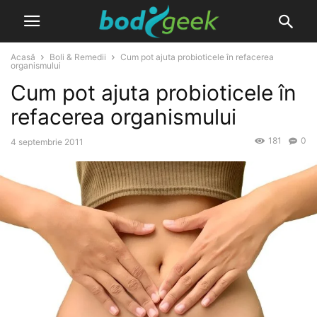
Acasă
Boli & Remedii
Cum pot ajuta probioticele în refacerea
organismului
Cum pot ajuta probioticele în
refacerea organismului
181
0
4 septembrie 2011