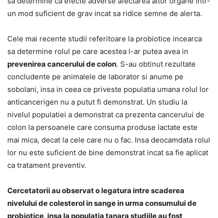
sa determine ca efecte adverse afectarea altor organe intr-
un mod suficient de grav incat sa ridice semne de alerta.
Cele mai recente studii referitoare la probiotice incearca
sa determine rolul pe care acestea l-ar putea avea in
prevenirea cancerului de colon
. S-au obtinut rezultate
concludente pe animalele de laborator si anume pe
sobolani, insa in ceea ce priveste populatia umana rolul lor
anticancerigen nu a putut fi demonstrat. Un studiu la
nivelul populatiei a demonstrat ca prezenta cancerului de
colon la persoanele care consuma produse lactate este
mai mica, decat la cele care nu o fac. Insa deocamdata rolul
lor nu este suficient de bine demonstrat incat sa fie aplicat
ca tratament preventiv.
Cercetatorii au observat o legatura intre scaderea
nivelului de colesterol in sange in urma consumului de
probiotice, insa la populatia tanara studiile au fost