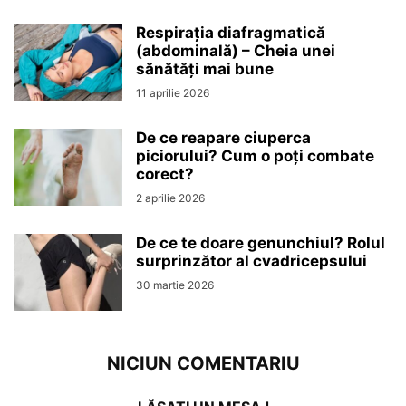
Respirația diafragmatică
(abdominală) – Cheia unei
sănătăți mai bune
11 aprilie 2026
De ce reapare ciuperca
piciorului? Cum o poți combate
corect?
2 aprilie 2026
De ce te doare genunchiul? Rolul
surprinzător al cvadricepsului
30 martie 2026
NICIUN COMENTARIU