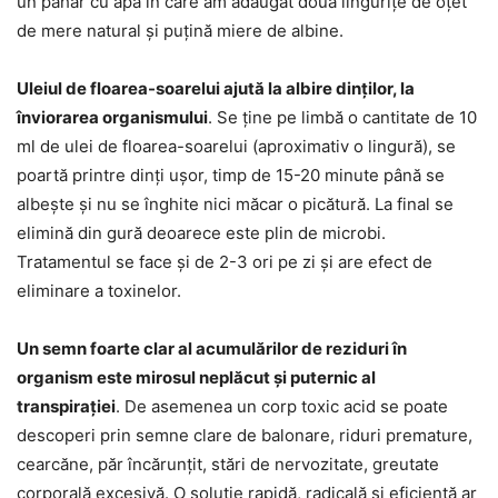
un pahar cu apă în care am adăugat două lingurițe de oțet
de mere natural și puțină miere de albine.
Uleiul de floarea-soarelui ajută la albire dinților, la
înviorarea organismului
. Se ține pe limbă o cantitate de 10
ml de ulei de floarea-soarelui (aproximativ o lingură), se
poartă printre dinți ușor, timp de 15-20 minute până se
albește și nu se înghite nici măcar o picătură. La final se
elimină din gură deoarece este plin de microbi.
Tratamentul se face și de 2-3 ori pe zi și are efect de
eliminare a toxinelor.
Un semn foarte clar al acumulărilor de reziduri în
organism este mirosul neplăcut și puternic al
transpirației
. De asemenea un corp toxic acid se poate
descoperi prin semne clare de balonare, riduri premature,
cearcăne, păr încărunțit, stări de nervozitate, greutate
corporală excesivă. O soluție rapidă, radicală și eficientă ar