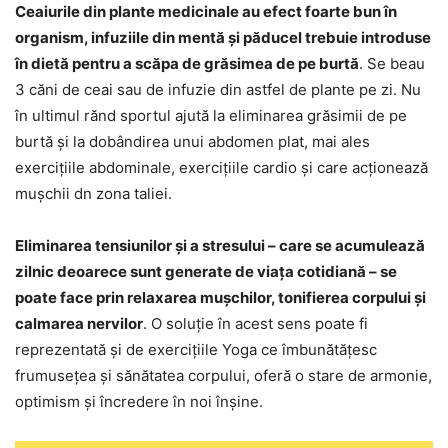
Ceaiurile din plante medicinale au efect foarte bun în
organism, infuziile din mentă și păducel trebuie introduse
în dietă pentru a scăpa de grăsimea de pe burtă
. Se beau
3 căni de ceai sau de infuzie din astfel de plante pe zi. Nu
în ultimul rănd sportul ajută la eliminarea grăsimii de pe
burtă și la dobândirea unui abdomen plat, mai ales
exercițiile abdominale, exercițiile cardio și care acționează
mușchii dn zona taliei.
Eliminarea tensiunilor și a stresului – care se acumulează
zilnic deoarece sunt generate de viața cotidiană – se
poate face prin relaxarea mușchilor, tonifierea corpului și
calmarea nervilor
. O soluție în acest sens poate fi
reprezentată și de exercițiile Yoga ce îmbunătățesc
frumusețea și sănătatea corpului, oferă o stare de armonie,
optimism și încredere în noi înșine.