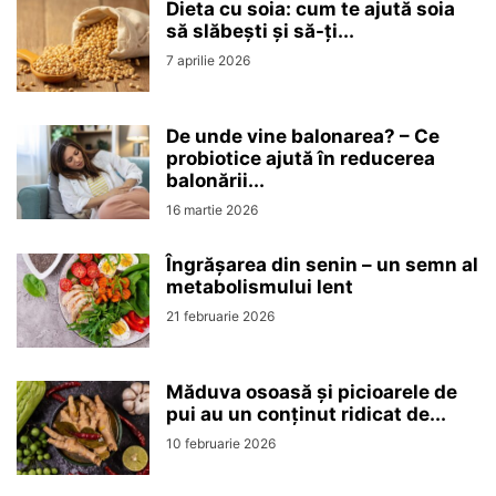
Dieta cu soia: cum te ajută soia
să slăbești și să-ți...
7 aprilie 2026
De unde vine balonarea? – Ce
probiotice ajută în reducerea
balonării...
16 martie 2026
Îngrășarea din senin – un semn al
metabolismului lent
21 februarie 2026
Măduva osoasă și picioarele de
pui au un conținut ridicat de...
10 februarie 2026