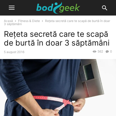
Acasă
Fitness & Diete
Rețeta secretă care te scapă de burtă în doar
3 săptămâni
Rețeta secretă care te scapă
de burtă în doar 3 săptămâni
562
0
5 august 2016