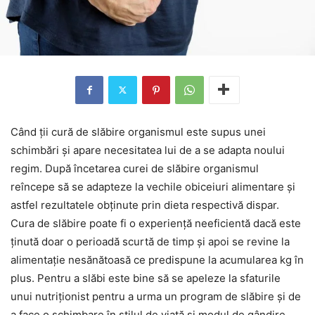
Când ții cură de slăbire organismul este supus unei
schimbări și apare necesitatea lui de a se adapta noului
regim. După încetarea curei de slăbire organismul
reîncepe să se adapteze la vechile obiceiuri alimentare și
astfel rezultatele obținute prin dieta respectivă dispar.
Cura de slăbire poate fi o experiență neeficientă dacă este
ținută doar o perioadă scurtă de timp și apoi se revine la
alimentație nesănătoasă ce predispune la acumularea kg în
plus. Pentru a slăbi este bine să se apeleze la sfaturile
unui nutriționist pentru a urma un program de slăbire și de
a face o schimbare în stilul de viață și modul de gândire.