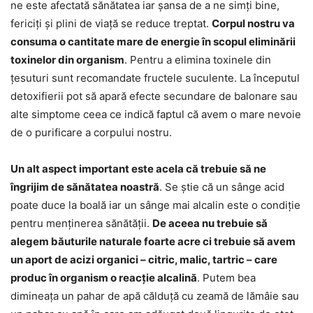
ne este afectată sănătatea iar șansa de a ne simți bine,
fericiți și plini de viață se reduce treptat.
Corpul nostru va
consuma o cantitate mare de energie în scopul eliminării
toxinelor din organism
. Pentru a elimina toxinele din
țesuturi sunt recomandate fructele suculente. La începutul
detoxifierii pot să apară efecte secundare de balonare sau
alte simptome ceea ce indică faptul că avem o mare nevoie
de o purificare a corpului nostru.
Un alt aspect important este acela că trebuie să ne
îngrijim de sănătatea noastră
. Se știe că un sânge acid
poate duce la boală iar un sânge mai alcalin este o condiție
pentru menținerea sănătății.
De aceea nu trebuie să
alegem băuturile naturale foarte acre ci trebuie să avem
un aport de acizi organici – citric, malic, tartric – care
produc în organism o reacție alcalină
. Putem bea
dimineața un pahar de apă călduță cu zeamă de lămâie sau