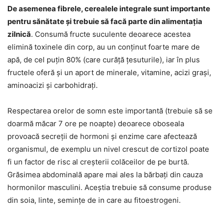
De asemenea fibrele, cerealele integrale sunt importante
pentru sănătate și trebuie să facă parte din alimentația
zilnică
. Consumă fructe suculente deoarece acestea
elimină toxinele din corp, au un conținut foarte mare de
apă, de cel puțin 80% (care curăță țesuturile), iar în plus
fructele oferă și un aport de minerale, vitamine, acizi grași,
aminoacizi și carbohidrați.
Respectarea orelor de somn este importantă (trebuie să se
doarmă măcar 7 ore pe noapte) deoarece oboseala
provoacă secreții de hormoni și enzime care afectează
organismul, de exemplu un nivel crescut de cortizol poate
fi un factor de risc al creșterii colăceilor de pe burtă.
Grăsimea abdominală apare mai ales la bărbați din cauza
hormonilor masculini. Aceștia trebuie să consume produse
din soia, linte, semințe de in care au fitoestrogeni.