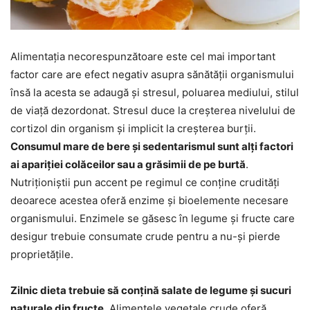
Alimentația necorespunzătoare este cel mai important
factor care are efect negativ asupra sănătății organismului
însă la acesta se adaugă și stresul, poluarea mediului, stilul
de viață dezordonat. Stresul duce la creșterea nivelului de
cortizol din organism și implicit la creșterea burții.
Consumul mare de bere și sedentarismul sunt alți factori
ai apariției colăceilor sau a grăsimii de pe burtă
.
Nutriționiștii pun accent pe regimul ce conține crudități
deoarece acestea oferă enzime și bioelemente necesare
organismului. Enzimele se găsesc în legume și fructe care
desigur trebuie consumate crude pentru a nu-și pierde
proprietățile.
Zilnic dieta trebuie să conțină salate de legume și sucuri
naturale din fructe
. Alimentele vegetale crude oferă