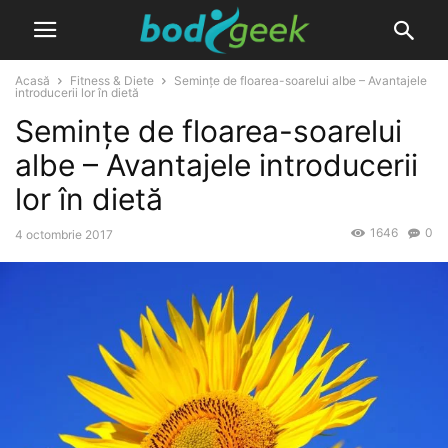
Acasă
Fitness & Diete
Semințe de floarea-soarelui albe – Avantajele
introducerii lor în dietă
Semințe de floarea-soarelui
albe – Avantajele introducerii
lor în dietă
1646
0
4 octombrie 2017