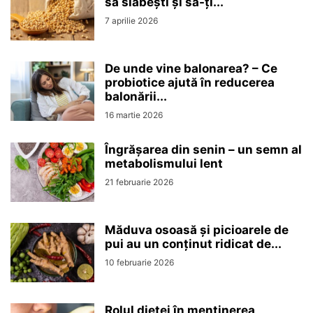
să slăbești și să-ți...
7 aprilie 2026
De unde vine balonarea? – Ce
probiotice ajută în reducerea
balonării...
16 martie 2026
Îngrășarea din senin – un semn al
metabolismului lent
21 februarie 2026
Măduva osoasă și picioarele de
pui au un conținut ridicat de...
10 februarie 2026
Rolul dietei în menținerea