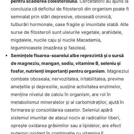
pentru scăderea colesterolului
. Cercetătorii au ajuns la
concluzia că deficitul de fitosteroli din organism poate fi
semnalat prin stări depresive, oboseală cronică,
tulburări hormonale, oase fragile și imunitate slabă. Alte
surse de fitosteroli sunt uleiurile vegetale, arahidele,
migdalele, nucile caju și nucile Macadamia,
leguminoasele (mazărea și fasolea).
Semințele floarea-soarelui albe reprezintă și o sursă
de magneziu, mangan, sodiu, vitamine B, seleniu și
fosfor, nutrienți importanți pentru organism
. Magneziul
combate oboseala, nervozitatea, iritabilitatea, previne
amețelile și depresiile, susține activitatea enzimelor,
menține nivelul de calciu în organism, are rol în
metabolismul mineralelor și al carbohidraților, ajută în
formarea și consolidarea oaselor. Seleniul apără
sistemul imunitar de atacul nociv al radicalilor liberi,
oprește oxidarea grăsimilor sau a lipidelor, are efect
puternic oxidant în combinație cu vitamina E.