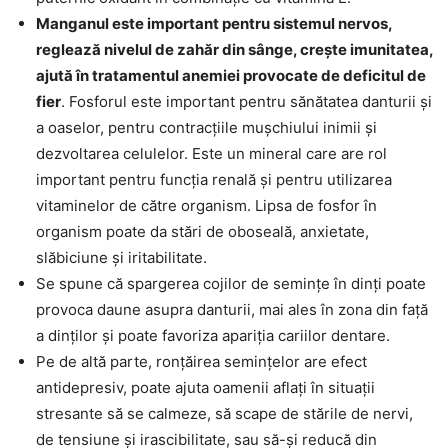
Manganul este important pentru sistemul nervos,
reglează nivelul de zahăr din sânge, crește imunitatea,
ajută în tratamentul anemiei provocate de deficitul de
fier
. Fosforul este important pentru sănătatea danturii și
a oaselor, pentru contracțiile mușchiului inimii și
dezvoltarea celulelor. Este un mineral care are rol
important pentru funcția renală și pentru utilizarea
vitaminelor de către organism. Lipsa de fosfor în
organism poate da stări de oboseală, anxietate,
slăbiciune și iritabilitate.
Se spune că spargerea cojilor de semințe în dinți poate
provoca daune asupra danturii, mai ales în zona din față
a dinților și poate favoriza apariția cariilor dentare.
Pe de altă parte, ronțăirea semințelor are efect
antidepresiv, poate ajuta oamenii aflați în situații
stresante să se calmeze, să scape de stările de nervi,
de tensiune și irascibilitate, sau să-și reducă din