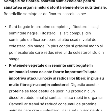
Semițele de floarea-soarelui sunt excelente pentru
sănătatea organismului datorită elementelor nutriționale.
Beneficiile semințelor de floarea-soarelui albe:
Sunt bogate în proteine complete și fitosteroli, ca și
semințele negre. Fitosterolii și alți compuși din
semințele de floarea-soarelui albe scad nivelul de
colesterol din sânge. În plus conțin și grăsimi mono și
polinesaturate care reduc nivelul de colesterol rău din
sânge.
Proteinele vegetale din semințe sunt bogate în
aminoacizi ceea ce este foarte important în lupta
împotriva atacului nociv al radicalilor liberi; în plus au
multe fibre și nu conțin colesterol
. Digestia acestor
proteine se face destul de ușor, nu produc niciun
discofort abdominal și sunt asimilate rapid în organism.
Oamenii ar trebui să reducă consumul de proteine
animale care cresc colesterolul și sunt un risc pentru