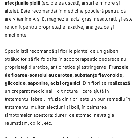
afecțiunile pielii
(ex. pielea uscată, arsurile minore și
altele). Este recomandat în medicina populară pentru că
are vitamine A și E, magneziu, acizi grași nesaturați, și este
renumit pentru proprietățile laxative, analgezice și
emoliente.
Specialiștii recomandă și florile plantei de un galben
strălucitor să fie folosite în scop terapeutic deoarece au
proprietăți diuretice, antipiretice și astringente.
Frunzele
de floarea-soarelui au caroten, substanțe flavonoide,
glicozide, saponine, acizi organici
. Din flori se realizează
un preparat medicinal – o tinctură – care ajută în
tratamentul febrei. Infuzia din flori este un bun remediu în
tratamentul multor afecțiuni și boli, în calmarea
simptomelor acestora: dureri de stomac, nevralgie,
reumatism, colici, etc.