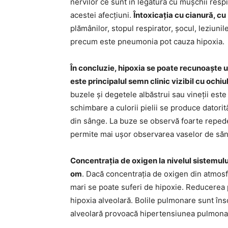
nervilor ce sunt în legătură cu mușchii resp
acestei afecțiuni.
Întoxicația cu cianură, cu
plămânilor, stopul respirator, șocul, leziunile 
precum este pneumonia pot cauza hipoxia.
În concluzie, hipoxia se poate recunoaște u
este principalul semn clinic vizibil cu ochiul
buzele și degetele albăstrui sau vineții est
schimbare a culorii pielii se produce datori
din sânge. La buze se observă foarte reped
permite mai ușor observarea vaselor de săng
Concentrația de oxigen la nivelul sistemulu
om
. Dacă concentrația de oxigen din atmosfe
mari se poate suferi de hipoxie. Reducerea p
hipoxia alveolară. Bolile pulmonare sunt îns
alveolară provoacă hipertensiunea pulmona