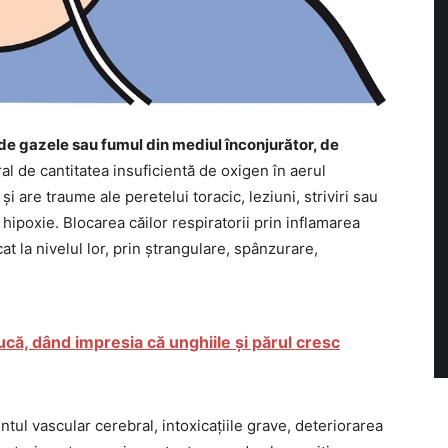
de gazele sau fumul din mediul înconjurător, de
ral de cantitatea insuficientă de oxigen în aerul
și are traume ale peretelui toracic, leziuni, striviri sau
e hipoxie. Blocarea căilor respiratorii prin inflamarea
at la nivelul lor, prin ștrangulare, spânzurare,
că, dând impresia că unghiile și părul cresc
ntul vascular cerebral, intoxicațiile grave, deteriorarea