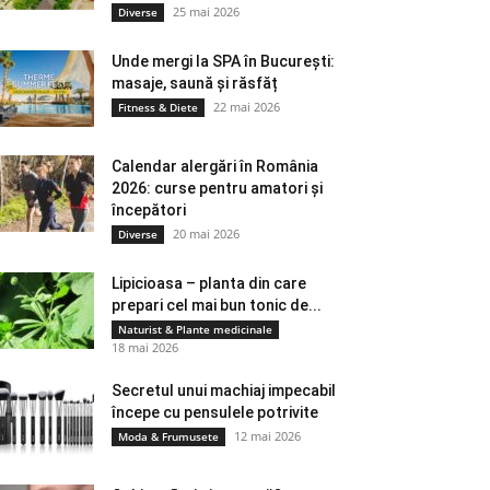
25 mai 2026
Diverse
Unde mergi la SPA în București:
masaje, saună și răsfăț
22 mai 2026
Fitness & Diete
Calendar alergări în România
2026: curse pentru amatori și
începători
20 mai 2026
Diverse
Lipicioasa – planta din care
prepari cel mai bun tonic de...
Naturist & Plante medicinale
18 mai 2026
Secretul unui machiaj impecabil
începe cu pensulele potrivite
12 mai 2026
Moda & Frumusete