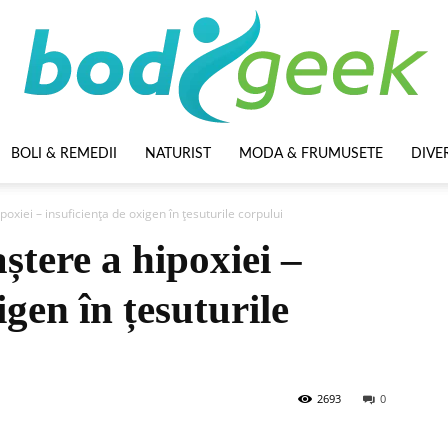
BOLI & REMEDII
NATURIST
MODA & FRUMUSETE
DIVE
BodyGeek
xiei – insuficiența de oxigen în țesuturile corpului
tere a hipoxiei –
igen în țesuturile
2693
0