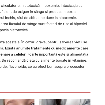
 circulatorie, histotoxică, hipoxemie. Intoxicația cu
ficient de oxigen în sânge și produce hipoxia
l închis, răul de altitudine duce la hipoxemie.
derea fluxului de sânge sunt factori de risc ai hipoxiei
ipoxia histotoxică.
za acesteia. În cazuri grave, pentru salvarea vieții se
ră.
Există anumite tratamente cu medicamente care
enare a celulor
. Foarte importantă este și alimentația
ie. Se recomandă dieta cu alimente bogate în vitamine,
oide, flavonoide, ce au efect bun asupra proceselor