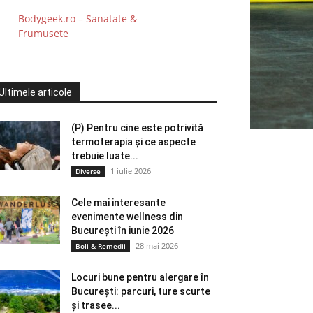
Bodygeek.ro – Sanatate &
Frumusete
Ultimele articole
(P) Pentru cine este potrivită
termoterapia și ce aspecte
trebuie luate...
1 iulie 2026
Diverse
Cele mai interesante
evenimente wellness din
București în iunie 2026
28 mai 2026
Boli & Remedii
Locuri bune pentru alergare în
București: parcuri, ture scurte
și trasee...