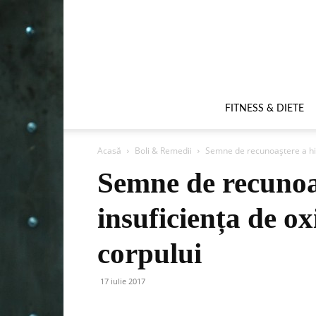
FITNESS & DIETE
Acasă
Boli & Remedii
Semne de recunoaștere a hipo
Semne de recunoaș
insuficiența de ox
corpului
17 iulie 2017