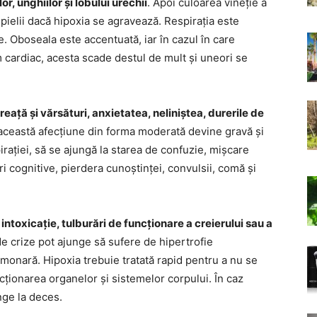
r, unghiilor și lobului urechii
. Apoi culoarea vineție a
e pielii dacă hipoxia se agravează. Respirația este
bire. Oboseala este accentuată, iar în cazul în care
m cardiac, acesta scade destul de mult și uneori se
reață și vărsături, anxietatea, neliniștea, durerile de
ă, această afecțiune din forma moderată devine gravă și
irației, să se ajungă la starea de confuzie, mișcare
 cognitive, pierdera cunoștinței, convulsii, comă și
intoxicație, tulburări de funcționare a creierului sau a
de crize pot ajunge să sufere de hipertrofie
monară. Hipoxia trebuie tratată rapid pentru a nu se
cționarea organelor și sistemelor corpului. În caz
nge la deces.