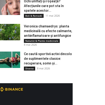
Ochi umflați și roșeață?
Afecțiunile care pot sta în
spatele acestor...
11 mai 2026
Boli & Remedii
Veronica chamaedrys: planta
medicinală cu efecte calmante,
antiinflamatoare și antifungice
Naturist & Plante medicinale
8 mai 2026
Ce caută sportivii activi dincolo
de suplimentele clasice:
recuperare, somn și...
8 mai 2026
Diverse