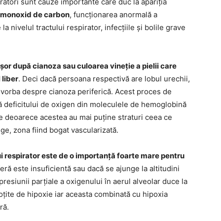
iratori sunt cauze importante care duc la apariția
monoxid de carbon
, funcționarea anormală a
la nivelul tractului respirator, infecțiile și bolile grave
șor după cianoza sau culoarea vineție a pielii care
 liber
. Deci dacă persoana respectivă are lobul urechii,
e vorba despre cianoza periferică. Acest proces de
tă deficitului de oxigen din moleculele de hemoglobină
e deoarece acestea au mai puține straturi ceea ce
e, zona fiind bogat vascularizată.
i respirator este de o importanță foarte mare pentru
ră este insuficientă sau dacă se ajunge la altitudini
resiunii parțiale a oxigenului în aerul alveolar duce la
oțite de hipoxie iar aceasta combinată cu hipoxia
ră.