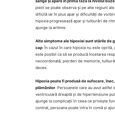
sânge și apare în prima fază la nivelul buzelo
pielii se poate observa și pe alte regiuni al
dificilă iar în plus apar și dificultăți de vor
hipoxia progresează apar și tulburări de rit
ajunge la aritmie.
Alte simptome ale hipoxiei sunt stările de g
cap
. În cazul în care hipoxia nu este oprit
este posibil ca să se producă încetarea resp
necoordonată, pierderi de memorie, tulburări
deces.
Hipoxia poate fi produsă de sufocare, înec, 
plămânilor
. Persoanele care au avut astfel 
ventriculară dreaptă și de hipertensiune pul
ajunge la complicații în ceea ce privește fun
contrat, persoana poate intra în comă și aju