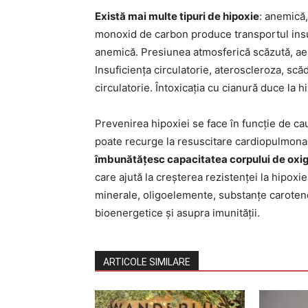
Există mai multe tipuri de hipoxie
: anemică,
monoxid de carbon produce transportul insu
anemică. Presiunea atmosferică scăzută, aeru
Insuficiența circulatorie, ateroscleroza, scă
circulatorie. Întoxicația cu cianură duce la h
Prevenirea hipoxiei se face în funcție de cau
poate recurge la resuscitare cardiopulmona
îmbunătățesc capacitatea corpului de oxig
care ajută la creșterea rezistenței la hipox
minerale, oligoelemente, substanțe caroten
bioenergetice și asupra imunității.
ARTICOLE SIMILARE