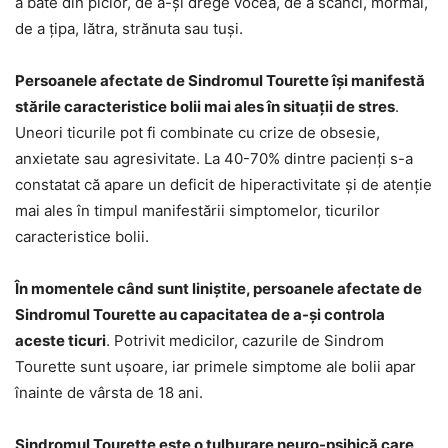
a bate din picior, de a-și drege vocea, de a scânci, mormăi,
de a țipa, lătra, strănuta sau tuși.
Persoanele afectate de Sindromul Tourette își manifestă
stările caracteristice bolii mai ales în situații de stres
.
Uneori ticurile pot fi combinate cu crize de obsesie,
anxietate sau agresivitate. La 40-70% dintre pacienți s-a
constatat că apare un deficit de hiperactivitate și de atenție
mai ales în timpul manifestării simptomelor, ticurilor
caracteristice bolii.
În momentele când sunt liniștite, persoanele afectate de
Sindromul Tourette au capacitatea de a-și controla
aceste ticuri
. Potrivit medicilor, cazurile de Sindrom
Tourette sunt ușoare, iar primele simptome ale bolii apar
înainte de vârsta de 18 ani.
Sindromul Tourette este o tulburare neuro-psihică care