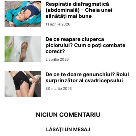
Respirația diafragmatică
(abdominală) – Cheia unei
sănătăți mai bune
11 aprilie 2026
De ce reapare ciuperca
piciorului? Cum o poți combate
corect?
2 aprilie 2026
De ce te doare genunchiul? Rolul
surprinzător al cvadricepsului
30 martie 2026
NICIUN COMENTARIU
LĂSAȚI UN MESAJ