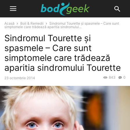
Acasă
Boli & Remedii
Sindromul Tourette și spasmele – Care sunt
simptomele care trădează aparitia sindromului...
Sindromul Tourette și
spasmele – Care sunt
simptomele care trădează
aparitia sindromului Tourette
843
0
23 octombrie 2014