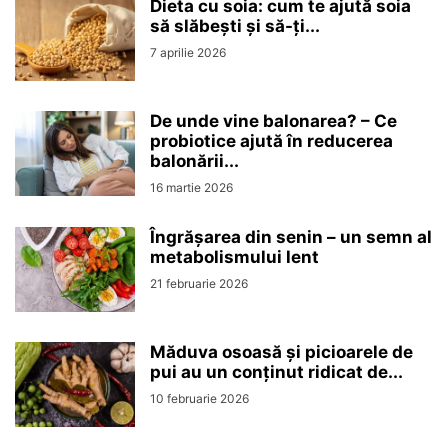
Dieta cu soia: cum te ajută soia
să slăbești și să-ți...
7 aprilie 2026
De unde vine balonarea? – Ce
probiotice ajută în reducerea
balonării...
16 martie 2026
Îngrășarea din senin – un semn al
metabolismului lent
21 februarie 2026
Măduva osoasă și picioarele de
pui au un conținut ridicat de...
10 februarie 2026