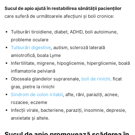
Sucul de apio ajută în restabilirea sănătății pacienților
care suferă de următoarele afecțiuni și boli cronice:
Tulburări tiroidiene, diabet, ADHD, boli autoimune,
probleme oculare
Tulburări digestive
, autism, scleroză laterală
amiotrofică, boala Lyme
Infertilitate, migrene, hipoglicemie, hiperglicemie, boală
inflamatorie pelviană
Oboseala glandelor suprarenale,
boli de rinichi,
ficat
gras, pietre la rinichi
Sindrom de colon iritabil
, afte, răni, paraziți, acnee,
rozacee, eczeme
Infecții virale, bacteriene, paraziți, insomnie, depresie,
anxietate și altele.
Sucul de apio promovează scăderea în