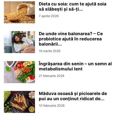
Dieta cu soia: cum te ajută soia
să slăbești și să-ți...
7 aprilie 2026
De unde vine balonarea? – Ce
probiotice ajută în reducerea
balonării...
16 martie 2026
Îngrășarea din senin – un semn al
metabolismului lent
21 februarie 2026
Măduva osoasă și picioarele de
pui au un conținut ridicat de...
10 februarie 2026