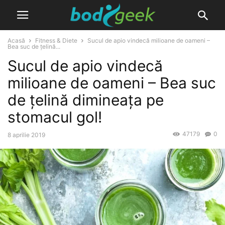
Acasă
Fitness & Diete
Sucul de apio vindecă milioane de oameni –
Bea suc de țelină...
Sucul de apio vindecă
milioane de oameni – Bea suc
de țelină dimineața pe
stomacul gol!
47179
0
8 aprilie 2019