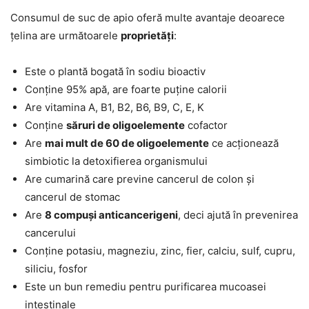
Consumul de suc de apio oferă multe avantaje deoarece
țelina are următoarele
proprietăți
:
Este o plantă bogată în sodiu bioactiv
Conține 95% apă, are foarte puține calorii
Are vitamina A, B1, B2, B6, B9, C, E, K
Conține
săruri de oligoelemente
cofactor
Are
mai mult de 60 de oligoelemente
ce acționează
simbiotic la detoxifierea organismului
Are cumarină care previne cancerul de colon și
cancerul de stomac
Are
8 compuși anticancerigeni
, deci ajută în prevenirea
cancerului
Conține potasiu, magneziu, zinc, fier, calciu, sulf, cupru,
siliciu, fosfor
Este un bun remediu pentru purificarea mucoasei
intestinale