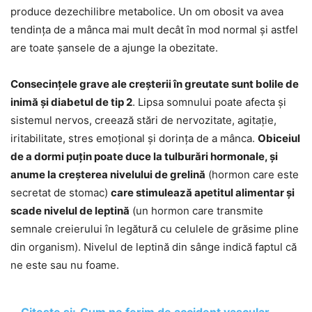
produce dezechilibre metabolice. Un om obosit va avea
tendința de a mânca mai mult decât în mod normal și astfel
are toate șansele de a ajunge la obezitate.
Consecințele grave ale creșterii în greutate sunt bolile de
inimă și diabetul de tip 2
. Lipsa somnului poate afecta și
sistemul nervos, creează stări de nervozitate, agitație,
iritabilitate, stres emoțional și dorința de a mânca.
Obiceiul
de a dormi puțin poate duce la tulburări hormonale, și
anume la creșterea nivelului de grelină
(hormon care este
secretat de stomac)
care stimulează apetitul alimentar și
scade nivelul de leptină
(un hormon care transmite
semnale creierului în legătură cu celulele de grăsime pline
din organism). Nivelul de leptină din sânge indică faptul că
ne este sau nu foame.