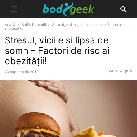
Acasă
Boli & Remedii
Stresul, viciile și lipsa de somn – Factori de risc
ai obezității!
Stresul, viciile și lipsa de
somn – Factori de risc ai
obezității!
239
0
20 septembrie 2017