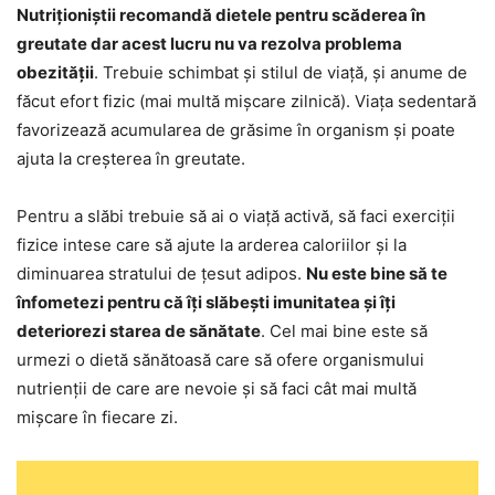
Nutriționiștii recomandă dietele pentru scăderea în
greutate dar acest lucru nu va rezolva problema
obezității
. Trebuie schimbat și stilul de viață, și anume de
făcut efort fizic (mai multă mișcare zilnică). Viața sedentară
favorizează acumularea de grăsime în organism și poate
ajuta la creșterea în greutate.
Pentru a slăbi trebuie să ai o viață activă, să faci exerciții
fizice intese care să ajute la arderea caloriilor și la
diminuarea stratului de țesut adipos.
Nu este bine să te
înfometezi pentru că îți slăbești imunitatea și îți
deteriorezi starea de sănătate
. Cel mai bine este să
urmezi o dietă sănătoasă care să ofere organismului
nutrienții de care are nevoie și să faci cât mai multă
mișcare în fiecare zi.