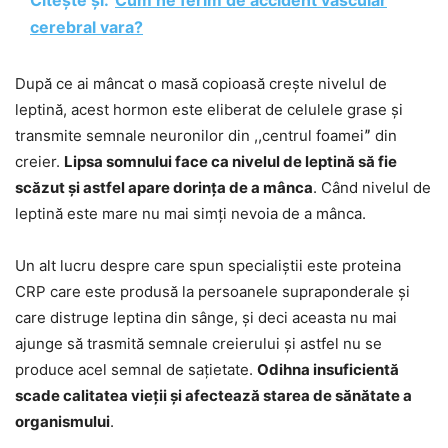
Citește și:
Cum ne ferim de accident vascular
cerebral vara?
După ce ai mâncat o masă copioasă crește nivelul de
leptină, acest hormon este eliberat de celulele grase și
transmite semnale neuronilor din ,,centrul foameiˮ din
creier.
Lipsa somnului face ca nivelul de leptină să fie
scăzut și astfel apare dorința de a mânca
. Când nivelul de
leptină este mare nu mai simți nevoia de a mânca.
Un alt lucru despre care spun specialiștii este proteina
CRP care este produsă la persoanele supraponderale și
care distruge leptina din sânge, și deci aceasta nu mai
ajunge să trasmită semnale creierului și astfel nu se
produce acel semnal de sațietate.
Odihna insuficientă
scade calitatea vieții și afectează starea de sănătate a
organismului
.