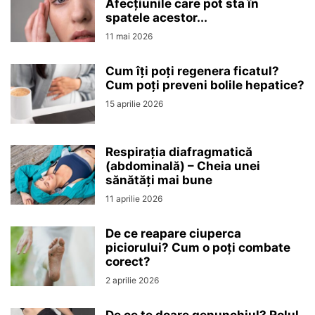
Afecțiunile care pot sta în
spatele acestor...
11 mai 2026
Cum îți poți regenera ficatul?
Cum poți preveni bolile hepatice?
15 aprilie 2026
Respirația diafragmatică
(abdominală) – Cheia unei
sănătăți mai bune
11 aprilie 2026
De ce reapare ciuperca
piciorului? Cum o poți combate
corect?
2 aprilie 2026
De ce te doare genunchiul? Rolul