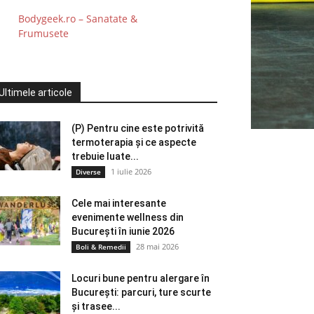
Bodygeek.ro – Sanatate &
Frumusete
Ultimele articole
(P) Pentru cine este potrivită
termoterapia și ce aspecte
trebuie luate...
1 iulie 2026
Diverse
Cele mai interesante
evenimente wellness din
București în iunie 2026
28 mai 2026
Boli & Remedii
Locuri bune pentru alergare în
București: parcuri, ture scurte
și trasee...