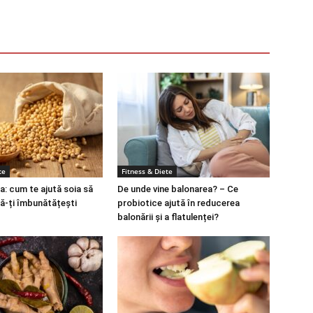
te
Fitness & Diete
a: cum te ajută soia să
De unde vine balonarea? – Ce
să-ți îmbunătățești
probiotice ajută în reducerea
balonării și a flatulenței?