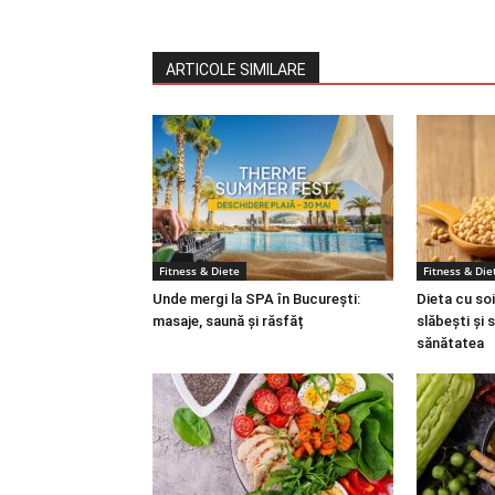
ARTICOLE SIMILARE
Fitness & Diete
Fitness & Die
Unde mergi la SPA în București:
Dieta cu soi
masaje, saună și răsfăț
slăbești și 
sănătatea