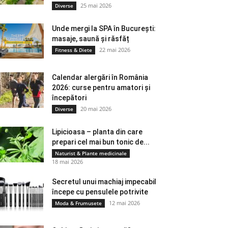
25 mai 2026
Diverse
Unde mergi la SPA în București:
masaje, saună și răsfăț
22 mai 2026
Fitness & Diete
Calendar alergări în România
2026: curse pentru amatori și
începători
20 mai 2026
Diverse
Lipicioasa – planta din care
prepari cel mai bun tonic de...
Naturist & Plante medicinale
18 mai 2026
Secretul unui machiaj impecabil
începe cu pensulele potrivite
12 mai 2026
Moda & Frumusete